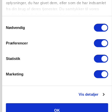
oplysninger, du har givet dem, eller som de har indsamlet
fra din brug af deres tjenester. Du samtykker til vores
cookies, hvis du fortsætter med at anvende vores
Lastbilchauffør søges til Henrik Haves
hjemmeside.
Samtykkevalg
Maskinstation
Nødvendig
Godstransport
Præferencer
4700, Næstved
03. aug.
Statistik
Medarbejdere til griseproduktion
Grise
Marketing
9681, Ranum
03. aug.
Vis detaljer
Kalvepasser til ejendom i udvikling søges
OK