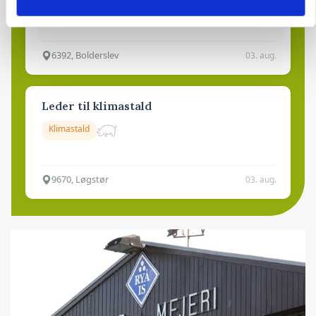
Kalve
6392, Bolderslev
03. aug.
Leder til klimastald
Klimastald
9670, Løgstør
03. aug.