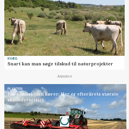
KVÆG
Snart kan man søge tilskud til naturprojekter
Annonce
PLANTER
Før såmaskinen kører: Her er efterårets største
skadedyrsrisici
Loading...
Annonce