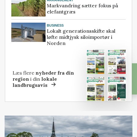
Markvandring sætter fokus på
elefantgræs
BUSINESS
Lokalt generationsskifte skal
løfte midtjysk siloimportør i
Norden
Læs flere
nyheder fra din
region
i din
lokale
landbrugsavis