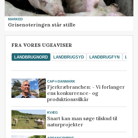
MARKED
Grisenoteringen står stille
FRA VORES UGEAVISER
LANDBRUGNORD
LANDBRUGSYD
LANDBRUGFYN
LAND
CAP-I-DANMARK
Fjerkræbranchen: - Vi forlanger
ens konkurrence- og
produktionsvilkår
KVÆG
Snart kan man søge tilskud til
naturprojekter
ARRANGEMENT