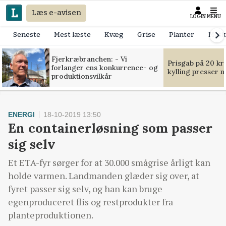
Læs e-avisen
LOGIN
MENU
Seneste
Mest læste
Kvæg
Grise
Planter
Mask
Fjerkræbranchen: - Vi
Prisgab på 20 kr
forlanger ens konkurrence- og
kylling presser 
produktionsvilkår
ENERGI
18-10-2019 13:50
En containerløsning som passer
sig selv
Et ETA-fyr sørger for at 30.000 smågrise årligt kan
holde varmen. Landmanden glæder sig over, at
fyret passer sig selv, og han kan bruge
egenproduceret flis og restprodukter fra
planteproduktionen.