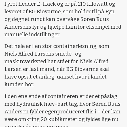
Fyret hedder E-Hack og er på 110 kilowatt og
leveret af BG Biovarme, som holder til på Fyn,
og døgnet rundt kan overvåge Søren Buus
Andersens fyr og hjælpe ham for eksempel med
manuelle indstillinger.
Det hele er i en stor containerløsning, som
Niels Alfred Larsens smede- og
maskinværksted har stået for. Niels Alfred
Larsen er fast mand, når BG Biovarme skal
have opsat et anlæg, uanset hvor i landet
kunden bor.
I den ene ende af containeren er der et påslag
med hydraulisk hæv-bart tag, hvor Søren Buus
Andersen fylder egenproduceret flis i – der kan
være omkring 20 kubikmeter og fyldes lige nu
op cirka én gang om ugen.