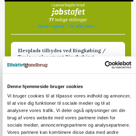
i samarbejde med
77
ledige stillinger
Opret agent
Se alle jobs
Elevplads tilbydes ved Ringkøbing /
Trainee placement Ringkøbing
Grise
6950, Ringkøbing
06. aug.
NY
Denne hjemmeside bruger cookies
Vi bruger cookies til at tilpasse vores indhold og annoncer,
til at vise dig funktioner til sociale medier og til at
Rørlægger / håndmand søges til
dræn/entreprenørarbejde.
analysere vores trafik. Vi deler også oplysninger om din
brug af vores website med vores partnere inden for
Anlæg
Kloak
sociale medier, annonceringspartnere og analysepartnere.
Vores partnere kan kombinere disse data med andre
4690, Haslev
06. aug.
NY