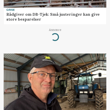
GRISE
Rådgiver om DB-Tjek: Små justeringer kan give
store besparelser
Annonce
Loading...