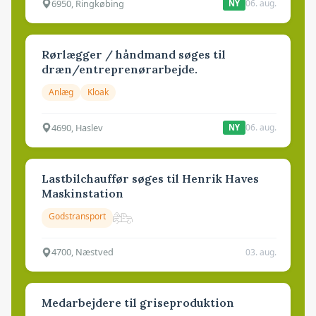
6950, Ringkøbing
06. aug.
NY
Rørlægger / håndmand søges til
dræn/entreprenørarbejde.
Anlæg
Kloak
4690, Haslev
06. aug.
NY
Lastbilchauffør søges til Henrik Haves
Maskinstation
Godstransport
4700, Næstved
03. aug.
Medarbejdere til griseproduktion