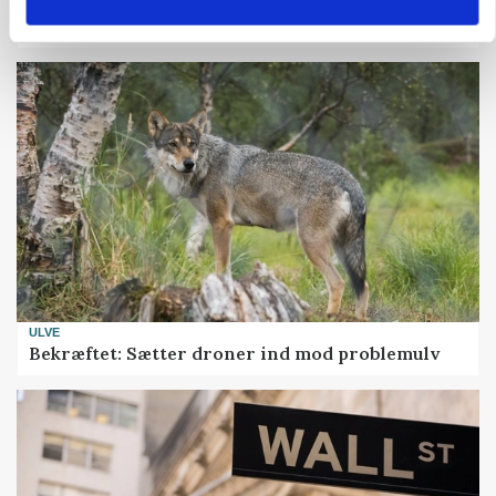
Uændret notering: Spæde lyspunkter i fortsat
presset marked for oksekød
ULVE
Bekræftet: Sætter droner ind mod problemulv