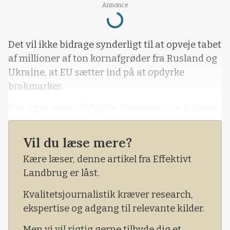
Loading...
Annonce
Det vil ikke bidrage synderligt til at opveje tabet
af millioner af ton kornafgrøder fra Rusland og
Ukraine, at EU sætter ind på at opdyrke
brakmarker.
Det siger seniorrådgiver Henning Otte Hansen
og professor Carsten Daugbjerg, begge fra
Institut for Fødevare- og Ressourceøkonomi på
Vil du læse mere?
Københavns Universitet.
Kære læser, denne artikel fra Effektivt
Landbrug er låst.
Kvalitetsjournalistik kræver research,
ekspertise og adgang til relevante kilder.
Men vi vil rigtig gerne tilbyde dig et