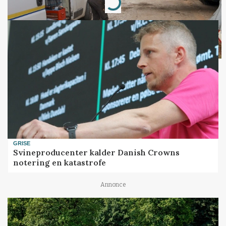
GRISE
Svineproducenter kalder Danish Crowns
notering en katastrofe
Annonce