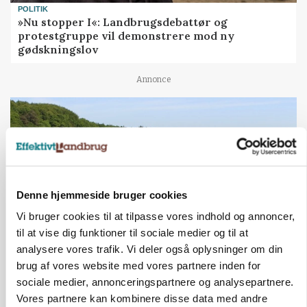
POLITIK
»Nu stopper I«: Landbrugsdebattør og
protestgruppe vil demonstrere mod ny
gødskningslov
Annonce
Denne hjemmeside bruger cookies
Vi bruger cookies til at tilpasse vores indhold og annoncer,
til at vise dig funktioner til sociale medier og til at
analysere vores trafik. Vi deler også oplysninger om din
brug af vores website med vores partnere inden for
KVÆG
Snart kan man søge tilskud til naturprojekter
sociale medier, annonceringspartnere og analysepartnere.
Vores partnere kan kombinere disse data med andre
Annonce