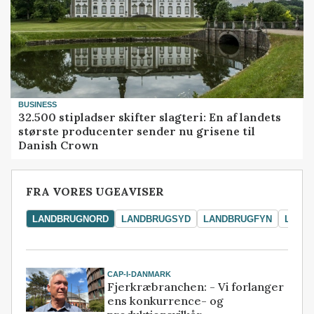
BUSINESS
32.500 stipladser skifter slagteri: En af landets
største producenter sender nu grisene til
Danish Crown
FRA VORES UGEAVISER
LANDBRUGNORD
LANDBRUGSYD
LANDBRUGFYN
LAND
CAP-I-DANMARK
Fjerkræbranchen: - Vi forlanger
ens konkurrence- og