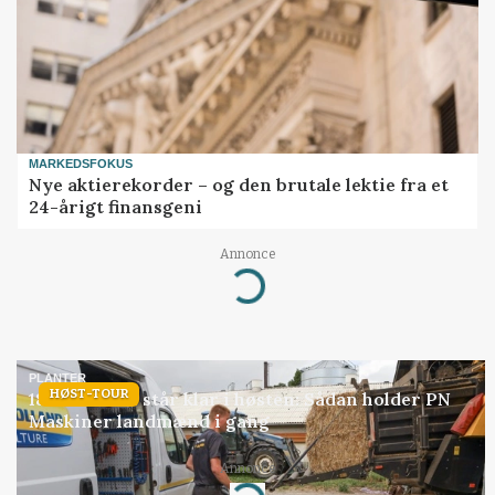
MARKEDSFOKUS
Nye aktierekorder – og den brutale lektie fra et
24-årigt finansgeni
Annonce
Loading...
PLANTER
HØST-TOUR
18 montører står klar i høsten: Sådan holder PN
Maskiner landmænd i gang
Annonce
Loading...