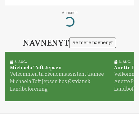
Annonce
Loading...
NAVNENYT
Se mere navnenyt
3. AUG.
3. AUG.
Michaela Toft Jepsen
Anette Pl
Velkommen til økonomiassistent trainee
Velkommen 
Michaela Toft Jepsen hos Østdansk
Anette Pl
Landboforening
Landbofor