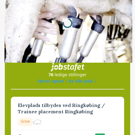
Russisk mælkepris dykker 23 procent
Loading...
Annonce
Jobs
i samarbejde med
76
ledige stillinger
Opret agent
Se alle jobs
Elevplads tilbydes ved Ringkøbing /
Trainee placement Ringkøbing
Grise