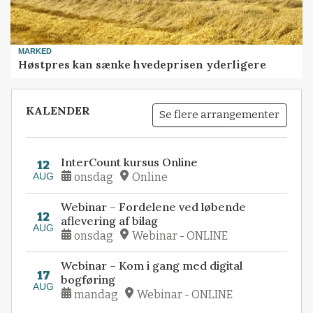
MARKED
Høstpres kan sænke hvedeprisen yderligere
KALENDER
Se flere arrangementer
InterCount kursus Online
12
AUG
onsdag
Online
Webinar – Fordelene ved løbende
12
aflevering af bilag
AUG
onsdag
Webinar - ONLINE
Webinar – Kom i gang med digital
17
bogføring
AUG
mandag
Webinar - ONLINE