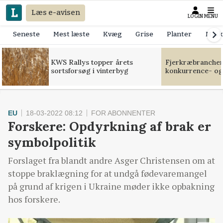
Læs e-avisen
LOGIN
MENU
Seneste
Mest læste
Kvæg
Grise
Planter
Mask
KWS Rallys topper årets
Fjerkræbranchen:
sortsforsøg i vinterbyg
konkurrence- og
EU
18-03-2022 08:12
FOR ABONNENTER
Forskere: Opdyrkning af brak er
symbolpolitik
Forslaget fra blandt andre Asger Christensen om at
stoppe braklægning for at undgå fødevaremangel
på grund af krigen i Ukraine møder ikke opbakning
hos forskere.