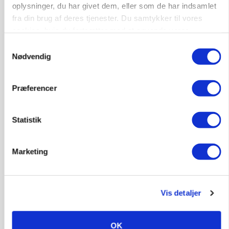
oplysninger, du har givet dem, eller som de har indsamlet
fra din brug af deres tjenester. Du samtykker til vores
PLANTER
cookies, hvis du fortsætter med at anvende vores
Før såmaskinen kører: Her er efterårets største
skadedyrsrisici
hjemmeside.
Samtykkevalg
Nødvendig
Annonce
Loading...
Præferencer
Statistik
Marketing
Vis detaljer
MARKED
OK