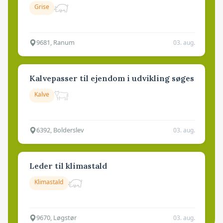
Grise
9681, Ranum
03. aug.
Kalvepasser til ejendom i udvikling søges
Kalve
6392, Bolderslev
03. aug.
Leder til klimastald
Klimastald
9670, Løgstør
03. aug.