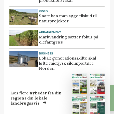
produktionsvilkår
KVÆG
Snart kan man søge tilskud til
naturprojekter
ARRANGEMENT
Markvandring sætter fokus på
elefantgræs
BUSINESS
Lokalt generationsskifte skal
løfte midtjysk siloimportør i
Norden
Læs flere
nyheder fra din
region
i din
lokale
landbrugsavis