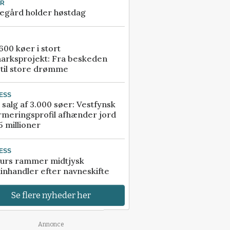
UR
egård holder høstdag
00 køer i stort
arksprojekt: Fra beskeden
 til store drømme
ESS
 salg af 3.000 søer: Vestfynsk
rmeringsprofil afhænder jord
5 millioner
ESS
urs rammer midtjysk
inhandler efter navneskifte
Se flere nyheder her
Annonce