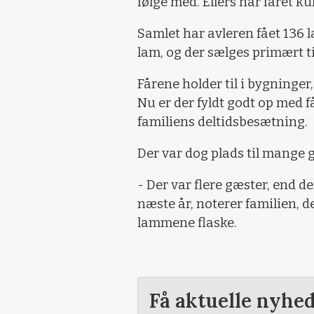
følge med. Ellers har fåret ku
Samlet har avleren fået 136 l
lam, og der sælges primært til
Fårene holder til i bygninger,
Nu er der fyldt godt op med få
familiens deltidsbesætning.
Der var dog plads til mange 
- Der var flere gæster, end de
næste år, noterer familien, de
lammene flaske.
Få aktuelle nyhe