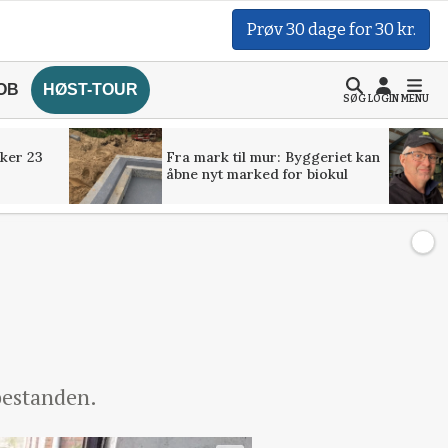
Prøv 30 dage for 30 kr.
OB
HØST-TOUR
SØG
LOGIN
MENU
ker 23
Fra mark til mur: Byggeriet kan
åbne nyt marked for biokul
bestanden.