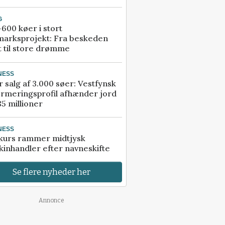
G
600 køer i stort
marksprojekt: Fra beskeden
t til store drømme
NESS
r salg af 3.000 søer: Vestfynsk
rmeringsprofil afhænder jord
85 millioner
NESS
kurs rammer midtjysk
inhandler efter navneskifte
Se flere nyheder her
Annonce