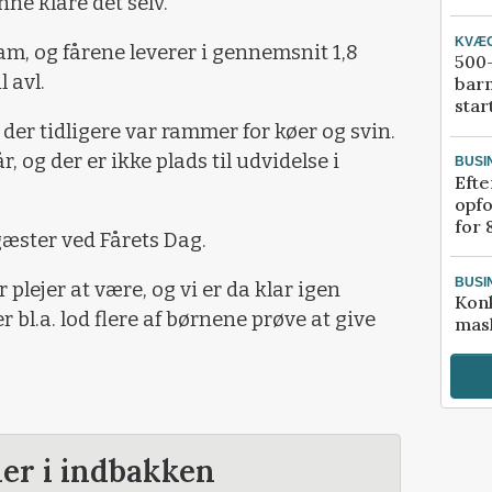
nne klare det selv.
KVÆ
am, og fårene leverer i gennemsnit 1,8
500-
 avl.
bar
star
 der tidligere var rammer for køer og svin.
r, og der er ikke plads til udvidelse i
BUSI
Efte
opfo
for 
gæster ved Fårets Dag.
BUSI
r plejer at være, og vi er da klar igen
Kon
r bl.a. lod flere af børnene prøve at give
mask
der i indbakken