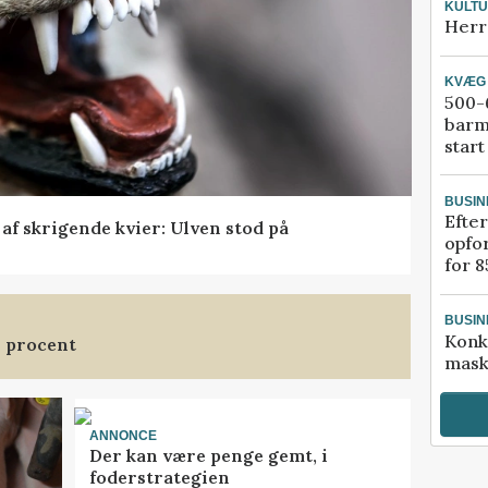
KULT
Herr
KVÆG
500-6
barm
start
BUSIN
Efter
f skrigende kvier: Ulven stod på
opfo
for 8
BUSIN
Konk
3 procent
mask
ANNONCE
Der kan være penge gemt, i
foderstrategien