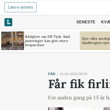
Læs e-avisen
SENESTE
KV
Rådgiver om DB-Tjek: Små
Ejer eller medej
justeringer kan give store
landbrugets ejer
besparelser
FÅR
16-04-2018 08:56
Får fik firl
For anden gang på 15 år h