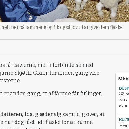
 helt tæt på lammene og fik også lov til at give dem flaske.
hos fåreavlerne, men i forbindelse med
jarne Skjøth, Gram, for anden gang vise
MES
gæsterne.
BUSI
et er anden gang, et af fårene får firlinger,
32.5
En a
send
atteren, Ida, glæder sig samtidig over, at
KULT
ene har dog fået lidt flaske for at kunne
Her