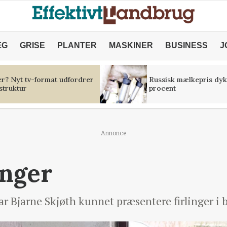
ÆG
GRISE
PLANTER
MASKINER
BUSINESS
J
er? Nyt tv-format udfordrer
Russisk mælkepris dyk
struktur
procent
Annonce
inger
ar Bjarne Skjøth kunnet præsentere firlinger i 