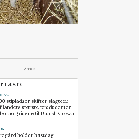
Annonce
T LÆSTE
NESS
00 stipladser skifter slagteri:
f landets største producenter
er nu grisene til Danish Crown
UR
regård holder høstdag