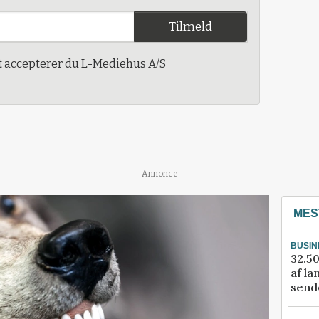
Tilmeld
t accepterer du L-Mediehus A/S
Annonce
MES
BUSIN
32.50
af la
sende