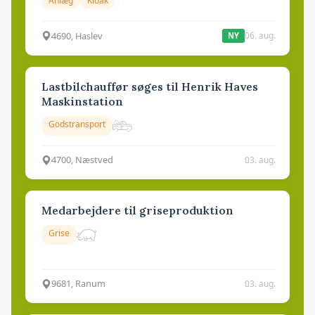
Anlæg
Kloak
4690, Haslev
06. aug.
NY
Lastbilchauffør søges til Henrik Haves
Maskinstation
Godstransport
4700, Næstved
03. aug.
Medarbejdere til griseproduktion
Grise
9681, Ranum
03. aug.