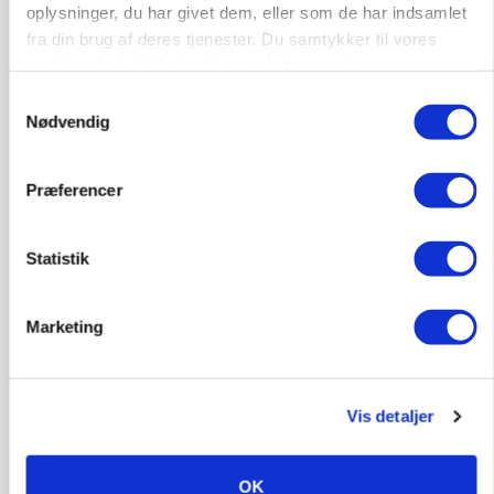
Loading...
oplysninger, du har givet dem, eller som de har indsamlet
fra din brug af deres tjenester. Du samtykker til vores
cookies, hvis du fortsætter med at anvende vores
hjemmeside.
Samtykkevalg
Nødvendig
Præferencer
Statistik
Marketing
GRISE
Svineproducenter kalder Danish Crowns pris en
katastrofe
Vis detaljer
Annonce
OK