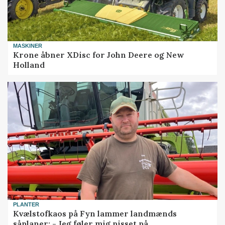
MASKINER
Krone åbner XDisc for John Deere og New
Holland
PLANTER
Kvælstofkaos på Fyn lammer landmænds
såplaner: - Jeg føler mig pisset på