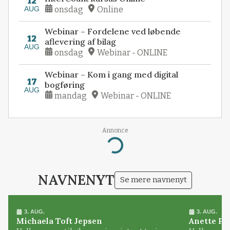
12
AUG
onsdag
Online
Webinar – Fordelene ved løbende
12
aflevering af bilag
AUG
onsdag
Webinar - ONLINE
Webinar – Kom i gang med digital
17
bogføring
AUG
mandag
Webinar - ONLINE
Annonce
Loading...
NAVNENYT
Se mere navnenyt
3. AUG.
3. AUG.
Michaela Toft Jepsen
Anette Pl