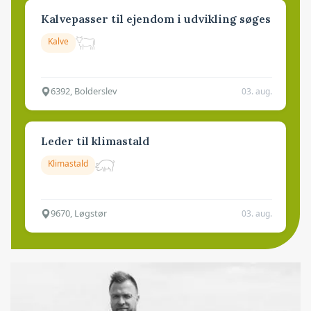
Kalvepasser til ejendom i udvikling søges
Kalve
6392, Bolderslev
03. aug.
Leder til klimastald
Klimastald
9670, Løgstør
03. aug.