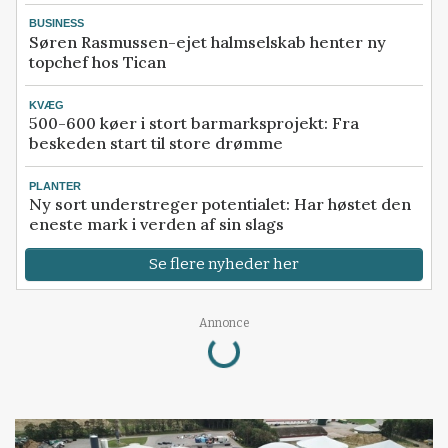
BUSINESS
Søren Rasmussen-ejet halmselskab henter ny
topchef hos Tican
KVÆG
500-600 køer i stort barmarksprojekt: Fra
beskeden start til store drømme
PLANTER
Ny sort understreger potentialet: Har høstet den
eneste mark i verden af sin slags
Se flere nyheder her
Annonce
Loading...