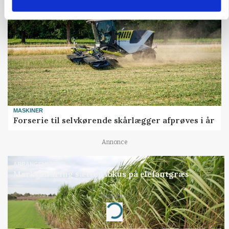
MASKINER
Forserie til selvkørende skårlægger afprøves i år
Annonce
ARRANGEMENT
Markvandring sætter fokus på elefantgræs
Annonce
Loading...