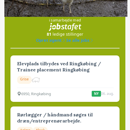
Jobs
i samarbejde med
81
ledige stillinger
Opret agent
Se alle jobs
Elevplads tilbydes ved Ringkøbing /
Trainee placement Ringkøbing
Grise
6950, Ringkøbing
06. aug.
NY
Rørlægger / håndmand søges til
dræn/entreprenørarbejde.