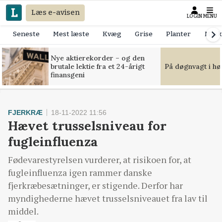
Læs e-avisen
LOGIN
MENU
Seneste
Mest læste
Kvæg
Grise
Planter
Mask
Nye aktierekorder – og den
brutale lektie fra et 24-årigt
På døgnvagt i hø
finansgeni
FJERKRÆ
18-11-2022 11:56
Hævet trusselsniveau for
fugleinfluenza
Fødevarestyrelsen vurderer, at risikoen for, at
fugleinfluenza igen rammer danske
fjerkræbesætninger, er stigende. Derfor har
myndighederne hævet trusselsniveauet fra lav til
middel.