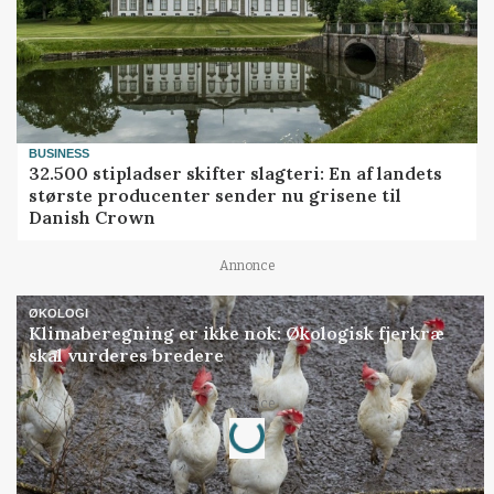
BUSINESS
32.500 stipladser skifter slagteri: En af landets
største producenter sender nu grisene til
Danish Crown
Annonce
ØKOLOGI
Klimaberegning er ikke nok: Økologisk fjerkræ
skal vurderes bredere
Annonce
Loading...