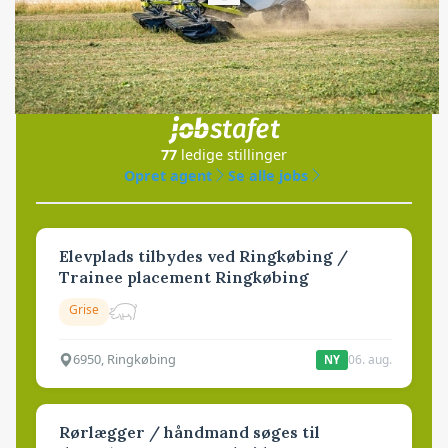
Loading...
Jobs
i samarbejde med
77
ledige stillinger
Opret agent
Se alle jobs
Elevplads tilbydes ved Ringkøbing /
Trainee placement Ringkøbing
Grise
6950, Ringkøbing
06. aug.
NY
Rørlægger / håndmand søges til