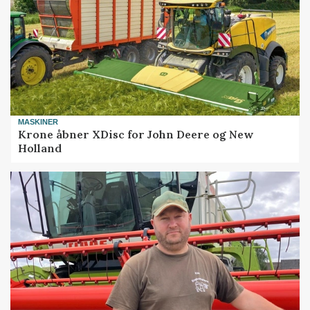
MASKINER
Krone åbner XDisc for John Deere og New
Holland