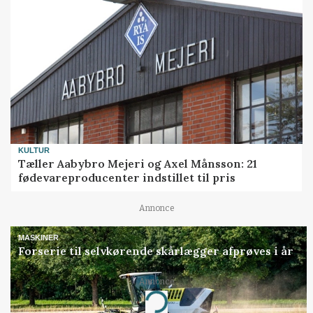
KULTUR
Tæller Aabybro Mejeri og Axel Månsson: 21
fødevareproducenter indstillet til pris
Annonce
MASKINER
Forserie til selvkørende skårlægger afprøves i år
Annonce