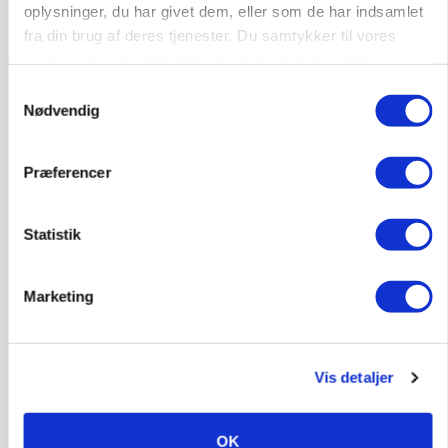
oplysninger, du har givet dem, eller som de har indsamlet
Annonce
fra din brug af deres tjenester. Du samtykker til vores
cookies, hvis du fortsætter med at anvende vores
hjemmeside.
Samtykkevalg
Nødvendig
Præferencer
Statistik
KVÆG
Marketing
Snart kan man søge tilskud til naturprojekter
Annonce
Vis detaljer
PLANTER
Før såmaskinen kører: Her er efterårets største
skadedyrsrisici
OK