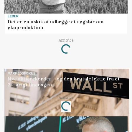
LEDER
Det er en uskik at udlægge et røgslør om
økoproduktion
Annonce
Loading...
MARKEDSFOKUS
Nye aktierekorder – og den brutale lektie fra et
24-årigt finansgeni
Annonce
Loading...