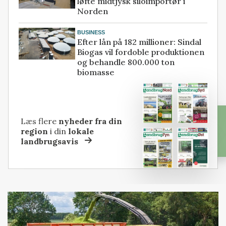
løfte midtjysk siloimportør i
Norden
BUSINESS
Efter lån på 182 millioner: Sindal
Biogas vil fordoble produktionen
og behandle 800.000 ton
biomasse
Læs flere
nyheder fra din
region
i din
lokale
landbrugsavis