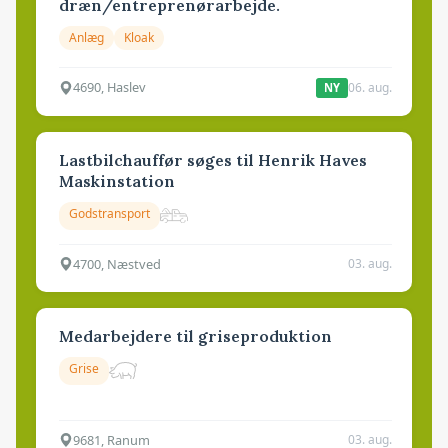
dræn/entreprenørarbejde.
Anlæg
Kloak
4690, Haslev
06. aug.
NY
Lastbilchauffør søges til Henrik Haves
Maskinstation
Godstransport
4700, Næstved
03. aug.
Medarbejdere til griseproduktion
Grise
9681, Ranum
03. aug.