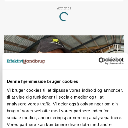
Annonce
Loading...
Denne hjemmeside bruger cookies
Vi bruger cookies til at tilpasse vores indhold og annoncer,
til at vise dig funktioner til sociale medier og til at
analysere vores trafik. Vi deler også oplysninger om din
POLITIK
»Nu stopper I«: Landbrugsdebattør og
brug af vores website med vores partnere inden for
protestgruppe vil demonstrere mod ny
sociale medier, annonceringspartnere og analysepartnere.
gødskningslov
Vores partnere kan kombinere disse data med andre