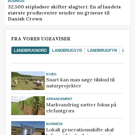
BUSINESS
32.500 stipladser skifter slagteri: En af landets
største producenter sender nu grisene til
Danish Crown
FRA VORES UGEAVISER
LANDBRUGNORD
LANDBRUGSYD
LANDBRUGFYN
LAND
KVÆG
Snart kan man søge tilskud til
naturprojekter
ARRANGEMENT
Markvandring sætter fokus på
elefantgræs
BUSINESS
Lokalt generationsskifte skal