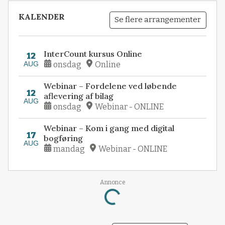
KALENDER
Se flere arrangementer
InterCount kursus Online
12
AUG
onsdag
Online
Webinar – Fordelene ved løbende
12
aflevering af bilag
AUG
onsdag
Webinar - ONLINE
Webinar – Kom i gang med digital
17
bogføring
AUG
mandag
Webinar - ONLINE
Annonce
Loading...