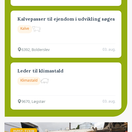
Kalvepasser til ejendom i udvikling søges
Kalve
6392, Bolderslev
03. aug.
Leder til klimastald
Klimastald
9670, Løgstør
03. aug.
HØST-TOUR