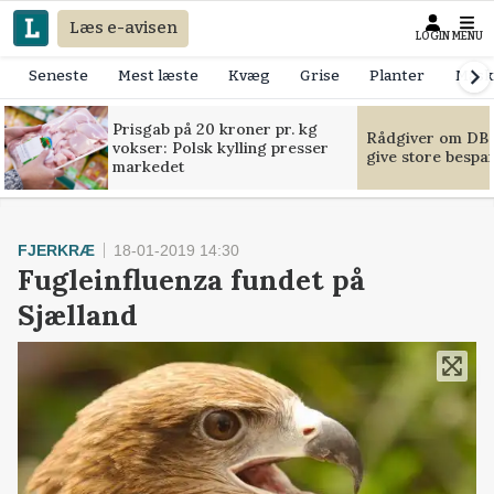
Læs e-avisen
LOGIN
MENU
Seneste
Mest læste
Kvæg
Grise
Planter
Mask
Prisgab på 20 kroner pr. kg
Rådgiver om DB-
vokser: Polsk kylling presser
give store bespa
markedet
FJERKRÆ
18-01-2019 14:30
Fugleinfluenza fundet på
Sjælland