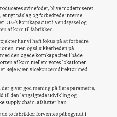
 produceres svinefoder, blive moderniseret
, et nyt påslag og forbedrede interne
er DLG’s kornkapacitet i Vendsyssel og
n af korn til fabrikken.
rojekter har vi haft fokus på at forbedre
ktionen, men også sikkerheden på
i med den øgede kornkapacitet i både
rten af korn mellem vores lokationer,
siger Bøje Kjær, vicekoncerndirektør med
er, der giver god mening på flere parametre,
ld til den langsigtede udvikling og
ke supply chain, afslutter han.
de to fabrikker forventes påbegyndt i