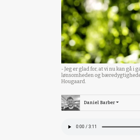
- Jeg er glad for, at vi nu kan gå 
lønsomheden og bæredygtigheden i
Hougaard.
Daniel Barber