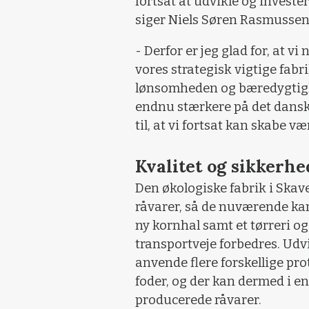
fortsat at udvikle og investe
siger Niels Søren Rasmussen,
- Derfor er jeg glad for, at v
vores strategisk vigtige fabr
lønsomheden og bæredygtighe
endnu stærkere på det dansk
til, at vi fortsat kan skabe v
Kvalitet og sikkerhe
Den økologiske fabrik i Skav
råvarer, så de nuværende kan
ny kornhal samt et tørreri og
transportveje forbedres. Udv
anvende flere forskellige pr
foder, og der kan dermed i e
producerede råvarer.