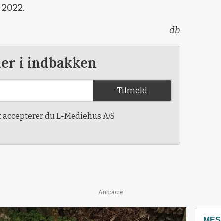
i 2022.
db
der i indbakken
Tilmeld
t accepterer du L-Mediehus A/S
Annonce
MES