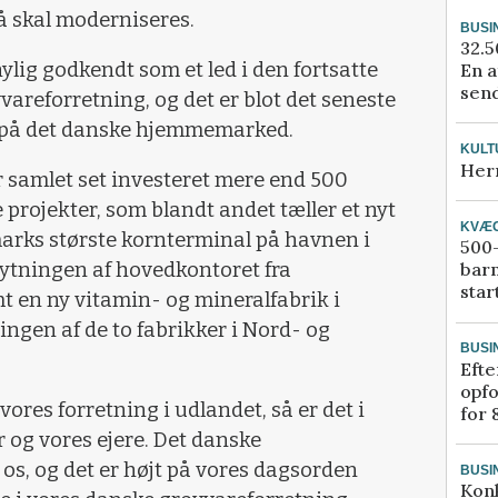
rå skal moderniseres.
BUSI
32.5
nylig godkendt som et led i den fortsatte
En a
send
areforretning, og det er blot det seneste
er på det danske hjemmemarked.
KULT
Her
er samlet set investeret mere end 500
e projekter, som blandt andet tæller et nyt
KVÆ
marks største kornterminal på havnen i
500-
ytningen af hovedkontoret fra
bar
star
t en ny vitamin- og mineralfabrik i
gen af de to fabrikker i Nord- og
BUSI
Efte
opfo
 vores forretning i udlandet, så er det i
for 
 og vores ejere. Det danske
os, og det er højt på vores dagsorden
BUSI
Kon