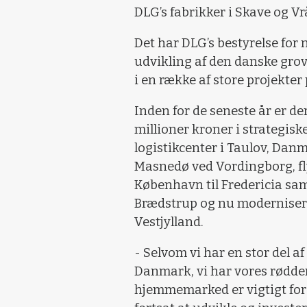
DLG’s fabrikker i Skave og V
Det har DLG’s bestyrelse for 
udvikling af den danske grovv
i en række af store projekt
Inden for de seneste år er d
millioner kroner i strategisk
logistikcenter i Taulov, Dan
Masnedø ved Vordingborg, fl
København til Fredericia sam
Brædstrup og nu moderniserin
Vestjylland.
- Selvom vi har en stor del af
Danmark, vi har vores rødder
hjemmemarked er vigtigt for 