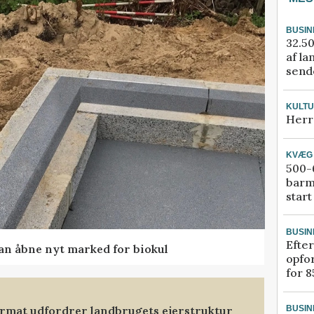
BUSIN
32.50
af la
sende
KULT
Herr
KVÆG
500-6
barm
start
BUSIN
Efter
kan åbne nyt marked for biokul
opfo
for 8
format udfordrer landbrugets ejerstruktur
BUSIN