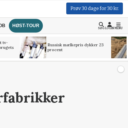
Prøv 30 dage for 30 kr.
OB
HØST-TOUR
SØG
LOGIN
MENU
t tv-
Russisk mælkepris dykker 23
brugets
procent
erfabrikker