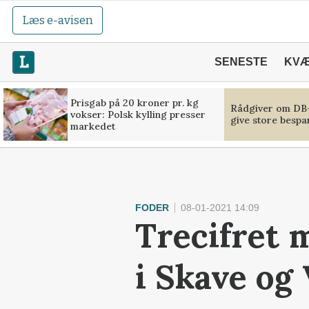
Læs e-avisen
SENESTE
KV
Prisgab på 20 kroner pr. kg
Rådgiver om DB-
vokser: Polsk kylling presser
give store bespa
markedet
FODER
08-01-2021 14:09
Trecifret m
i Skave og