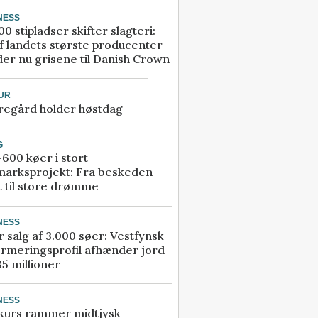
NESS
00 stipladser skifter slagteri:
f landets største producenter
er nu grisene til Danish Crown
UR
regård holder høstdag
G
600 køer i stort
marksprojekt: Fra beskeden
t til store drømme
NESS
r salg af 3.000 søer: Vestfynsk
rmeringsprofil afhænder jord
85 millioner
NESS
kurs rammer midtjysk