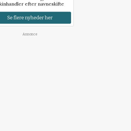
inhandler efter navneskifte
Se flere nyheder her
Annonce