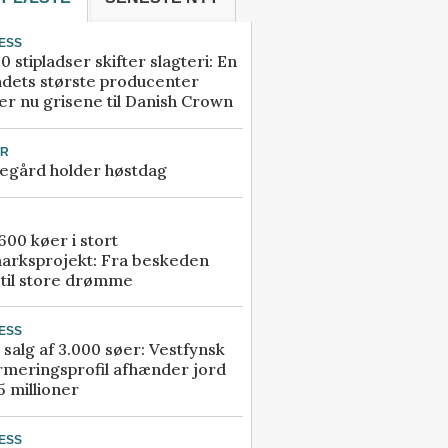
ESS
0 stipladser skifter slagteri: En
ndets største producenter
r nu grisene til Danish Crown
UR
egård holder høstdag
00 køer i stort
arksprojekt: Fra beskeden
 til store drømme
ESS
 salg af 3.000 søer: Vestfynsk
rmeringsprofil afhænder jord
5 millioner
ESS