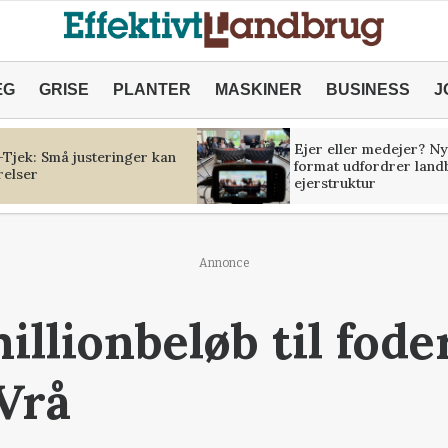
ÆG
GRISE
PLANTER
MASKINER
BUSINESS
J
Ejer eller medejer? Ny
Tjek: Små justeringer kan
format udfordrer land
relser
ejerstruktur
Annonce
illionbeløb til fod
 Vrå