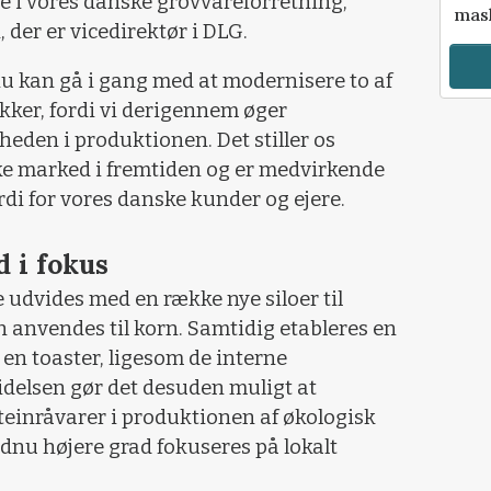
re i vores danske grovvareforretning,
mask
 der er vicedirektør i DLG.
i nu kan gå i gang med at modernisere to af
ikker, fordi vi derigennem øger
den i produktionen. Det stiller os
e marked i fremtiden og er medvirkende
ærdi for vores danske kunder og ejere.
d i fokus
e udvides med en række nye siloer til
 anvendes til korn. Samtidig etableres en
 en toaster, ligesom de interne
idelsen gør det desuden muligt at
oteinråvarer i produktionen af økologisk
ndnu højere grad fokuseres på lokalt