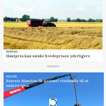
MARKED
Høstpres kan sænke hvedeprisen yderligere
Annonce
KULTUR
Største Manitou fik gammel vindmølle til at
snurre igen
Annonce
Loading...