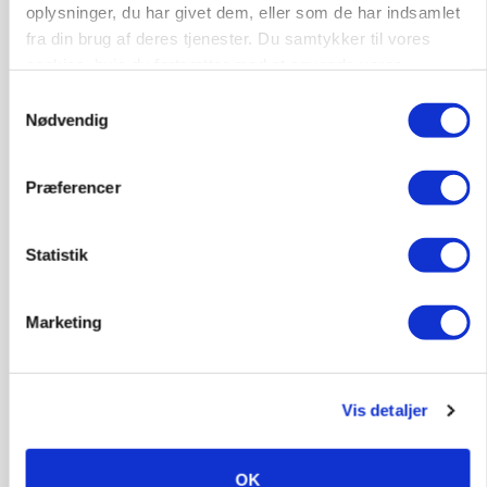
oplysninger, du har givet dem, eller som de har indsamlet
fra din brug af deres tjenester. Du samtykker til vores
Annonce
Loading...
cookies, hvis du fortsætter med at anvende vores
hjemmeside.
Samtykkevalg
Nødvendig
HØST-TOUR
Præferencer
Statistik
Marketing
PLANTER
18 montører står klar i høsten: Sådan holder PN
Vis detaljer
Maskiner landmænd i gang
OK