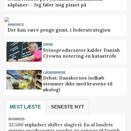
såplaner: - Jeg føler mig pisset på
ANNONCE
Der kan være penge gemt, i foderstrategien
GRISE
Svineproducenter kalder Danish
Crowns notering en katastrofe
LÆSERBREVE
Debat: Danskernes indkøb
stemmer ikke med kravene til
økologi
MEST LÆSTE
SENESTE NYT
BUSINESS
32.500 stipladser skifter slagteri: En af landets
største producenter sender nu grisene til Danish