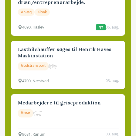
dræn/entreprenørarbejde.
Anlæg
Kloak
4690, Haslev
06. aug.
NY
Lastbilchauffør søges til Henrik Haves
Maskinstation
Godstransport
4700, Næstved
03. aug.
Medarbejdere til griseproduktion
Grise
9681, Ranum
03. aug.