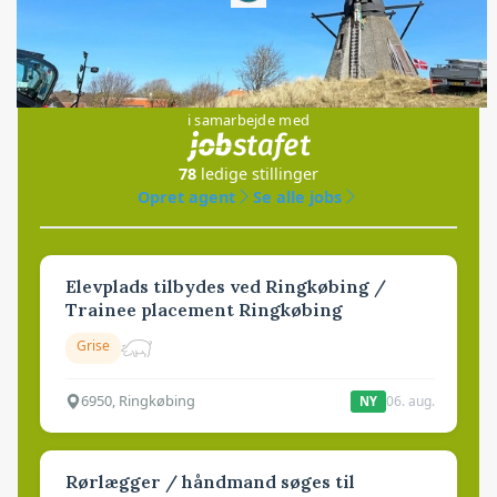
Jobs
i samarbejde med
78
ledige stillinger
Opret agent
Se alle jobs
Elevplads tilbydes ved Ringkøbing /
Trainee placement Ringkøbing
Grise
6950, Ringkøbing
06. aug.
NY
Rørlægger / håndmand søges til