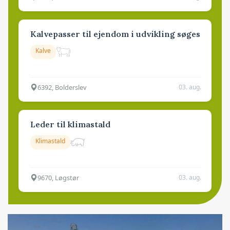
Kalvepasser til ejendom i udvikling søges
Kalve
6392, Bolderslev
03. aug.
Leder til klimastald
Klimastald
9670, Løgstør
03. aug.