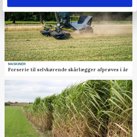
MASKINER
Forserie til selvkørende skårlægger afprøves i år