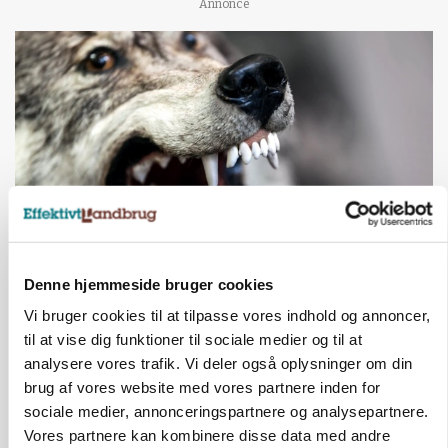
Annonce
ULVE
Denne hjemmeside bruger cookies
Landmand vågnede ved lyden af skrigende kvier:
Ulven stod på foderbordet
Vi bruger cookies til at tilpasse vores indhold og annoncer,
til at vise dig funktioner til sociale medier og til at
Annonce
analysere vores trafik. Vi deler også oplysninger om din
brug af vores website med vores partnere inden for
LEDER
sociale medier, annonceringspartnere og analysepartnere.
Det er en uskik at udlægge et røgslør om
Vores partnere kan kombinere disse data med andre
økoproduktion