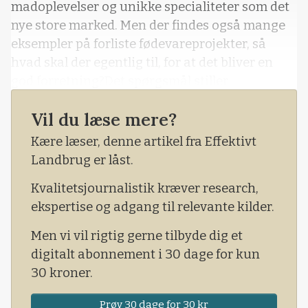
madoplevelser og unikke specialiteter som det
nye store marked. Men der findes også mange
eksempler på forliste fødevareprojekter, så
hvad skal der egentlig til, for at det bliver en
god forretning?Det spørgsmål stiller
projektleder Pernille Mariny Modvig, Agrovi
Vil du læse mere?
Akademiet, i forbindelse med, at Agrovi og
Nordsjællands Landboforening inviterer til den
Kære læser, denne artikel fra Effektivt
sidste workshop i serien Fremtidens
Landbrug er låst.
Fødevareproducenter, der forbereder
Kvalitetsjournalistik kræver research,
deltagerne på de vigtigste skridt,
ekspertise og adgang til relevante kilder.
fødevareiværksætteren skal tage, før produktet
kan blive en levevej.
Men vi vil rigtig gerne tilbyde dig et
digitalt abonnement i 30 dage for kun
30 kroner.
Prøv 30 dage for 30 kr