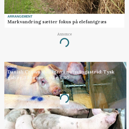
ARRANGEMENT
Markvandring sætter fokus på elefantgræs
Annonce
Loading...
GRISE
Danish Crown slår igen i noteringsstrid: Tysk
gab er 3 kroner – ikke 4,30
Annonce
Loading...