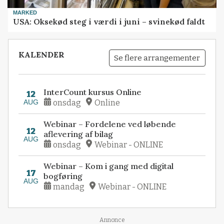
MARKED
USA: Oksekød steg i værdi i juni – svinekød faldt
KALENDER
Se flere arrangementer
InterCount kursus Online
12
AUG
onsdag
Online
Webinar – Fordelene ved løbende
12
aflevering af bilag
AUG
onsdag
Webinar - ONLINE
Webinar – Kom i gang med digital
17
bogføring
AUG
mandag
Webinar - ONLINE
Annonce