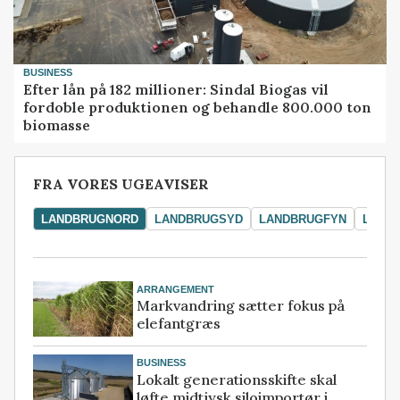
BUSINESS
Efter lån på 182 millioner: Sindal Biogas vil
fordoble produktionen og behandle 800.000 ton
biomasse
FRA VORES UGEAVISER
LANDBRUGNORD
LANDBRUGSYD
LANDBRUGFYN
LAND
ARRANGEMENT
Markvandring sætter fokus på
elefantgræs
BUSINESS
Lokalt generationsskifte skal
løfte midtjysk siloimportør i