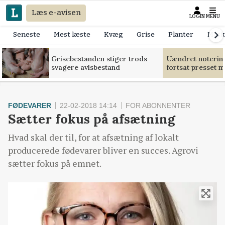
Læs e-avisen
LOGIN
MENU
Seneste
Mest læste
Kvæg
Grise
Planter
Mask
Grisebestanden stiger trods
Uændret notering
svagere avlsbestand
fortsat presset 
FØDEVARER
22-02-2018 14:14
FOR ABONNENTER
Sætter fokus på afsætning
Hvad skal der til, for at afsætning af lokalt
producerede fødevarer bliver en succes. Agrovi
sætter fokus på emnet.