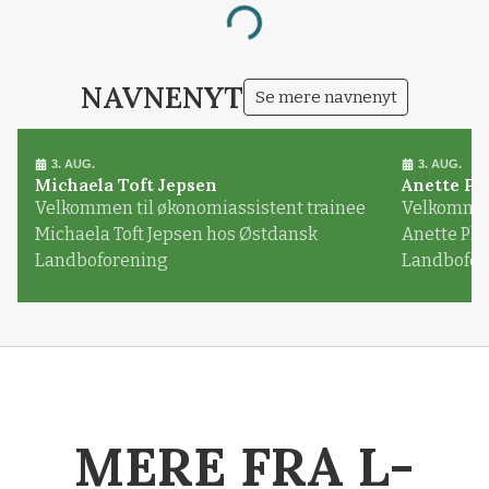
Loading...
NAVNENYT
Se mere navnenyt
3. AUG.
3. AUG.
Michaela Toft Jepsen
Anette Pl
Velkommen til økonomiassistent trainee
Velkommen 
Michaela Toft Jepsen hos Østdansk
Anette Pl
Landboforening
Landbofor
MERE FRA L-