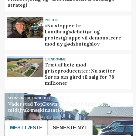
strategi
POLITIK
»Nu stopper I«:
Landbrugsdebattør og
protestgruppe vil demonstrere
mod ny gødskningslov
EJENDOMME
Træt af hetz mod
griseproducenter: Nu sætter
Søren sin gård til salg for 78
millioner
SPONSORERET INDHOLD
Väderstad TopDown 500 løfter oppetiden hos
midtjysk maskinstation
MEST LÆSTE
SENESTE NYT