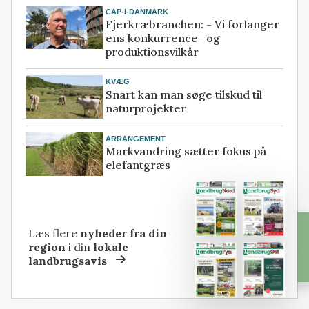
CAP-I-DANMARK
Fjerkræbranchen: - Vi forlanger
ens konkurrence- og
produktionsvilkår
KVÆG
Snart kan man søge tilskud til
naturprojekter
ARRANGEMENT
Markvandring sætter fokus på
elefantgræs
Læs flere
nyheder fra din
region
i din
lokale
landbrugsavis