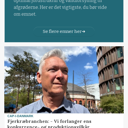
optimal jordstruktur og vandforsyning til
afgrøderne. Her er det vigtigste, du bør vide
om emnet.
Se flere emner her
CAP-I-DANMARK
Fjerkræbranchen: - Vi forlanger ens
konkurrence- og produktionsvilkår