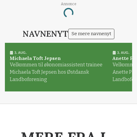
Annonce
Loading...
NAVNENYT
Se mere navnenyt
3. AUG.
3. AUG.
Michaela Toft Jepsen
Anette Pl
Velkommen til økonomiassistent trainee
Velkommen 
Michaela Toft Jepsen hos Østdansk
Anette Pl
Landboforening
Landbofor