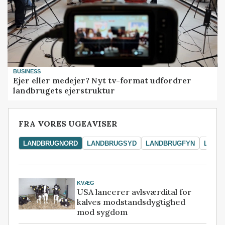
BUSINESS
Ejer eller medejer? Nyt tv-format udfordrer
landbrugets ejerstruktur
FRA VORES UGEAVISER
LANDBRUGNORD
LANDBRUGSYD
LANDBRUGFYN
LAND
KVÆG
USA lancerer avlsværdital for
kalves modstandsdygtighed
mod sygdom