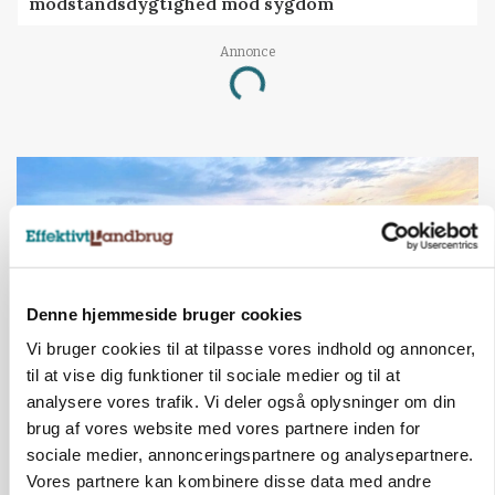
modstandsdygtighed mod sygdom
Annonce
Loading...
Denne hjemmeside bruger cookies
Vi bruger cookies til at tilpasse vores indhold og annoncer,
til at vise dig funktioner til sociale medier og til at
analysere vores trafik. Vi deler også oplysninger om din
brug af vores website med vores partnere inden for
LÆSERBREVE
Debat: Slutspillet for dansk landbrug er i gang
sociale medier, annonceringspartnere og analysepartnere.
Vores partnere kan kombinere disse data med andre