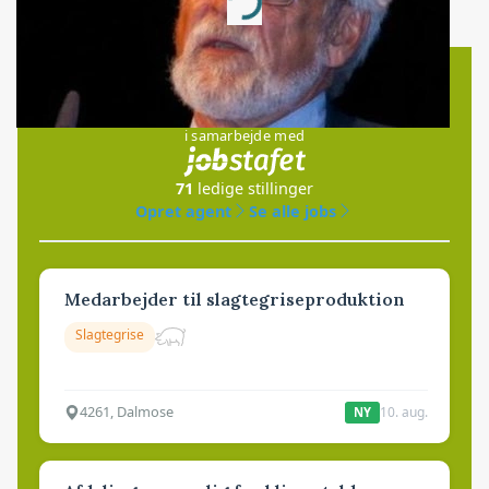
Loading...
Jobs
i samarbejde med
71
ledige stillinger
Opret agent
Se alle jobs
Medarbejder til slagtegriseproduktion
Slagtegrise
4261, Dalmose
10. aug.
NY