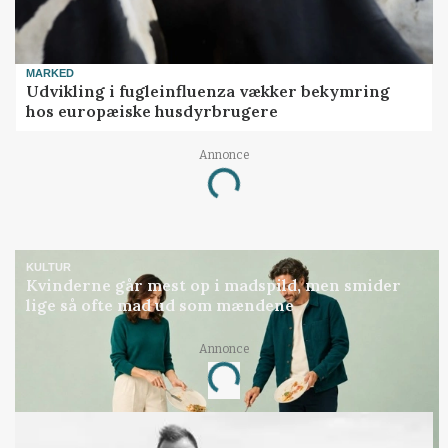
MARKED
Udvikling i fugleinfluenza vækker bekymring
hos europæiske husdyrbrugere
Annonce
Loading...
KULTUR
Kvinderne går mest op i madspild, men smider
lige så ofte mad ud som mændene
Annonce
Loading...