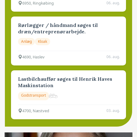
6950, Ringkøbing
06. aug.
Rørlægger / håndmand søges til
dræn/entreprenørarbejde.
Anlæg
Kloak
4690, Haslev
06. aug.
Lastbilchauffør søges til Henrik Haves
Maskinstation
Godstransport
4700, Næstved
03. aug.