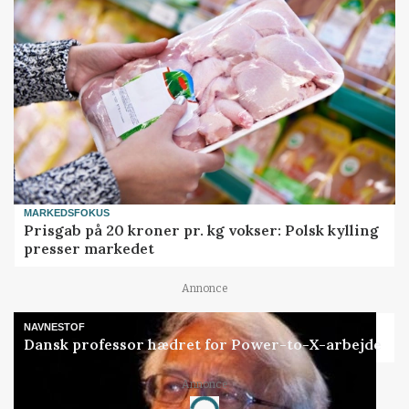
MARKEDSFOKUS
Prisgab på 20 kroner pr. kg vokser: Polsk kylling
presser markedet
Annonce
NAVNESTOF
Dansk professor hædret for Power-to-X-arbejde
Annonce