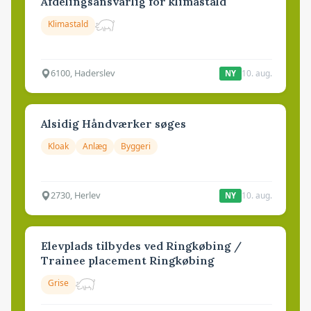
Afdelingsansvarlig for klimastald
Klimastald
6100, Haderslev
10. aug.
NY
Alsidig Håndværker søges
Kloak
Anlæg
Byggeri
2730, Herlev
10. aug.
NY
Elevplads tilbydes ved Ringkøbing /
Trainee placement Ringkøbing
Grise