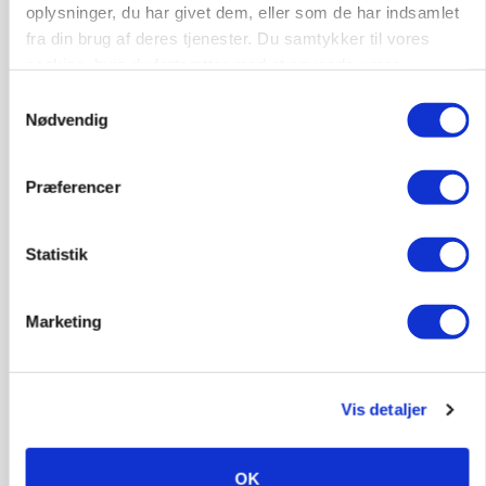
Annonce
oplysninger, du har givet dem, eller som de har indsamlet
fra din brug af deres tjenester. Du samtykker til vores
cookies, hvis du fortsætter med at anvende vores
hjemmeside.
Samtykkevalg
Nødvendig
Præferencer
Statistik
BUSINESS
Novonesis styrker gærforretningen med
Marketing
australsk opkøb
Annonce
Vis detaljer
MARKEDSFOKUS
Skrabeæg i frit fald, mens økoprisen står
bomstille
OK