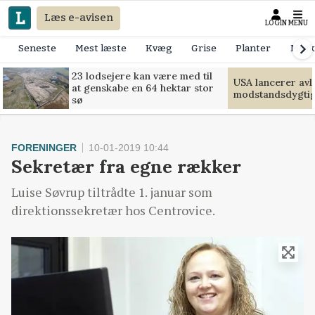
Læs e-avisen
LOGIN
MENU
Seneste
Mest læste
Kvæg
Grise
Planter
Mask
23 lodsejere kan være med til
USA lancerer avls
at genskabe en 64 hektar stor
modstandsdygti
sø
FORENINGER
10-01-2019 10:44
Sekretær fra egne rækker
Luise Søvrup tiltrådte 1. januar som
direktionssekretær hos Centrovice.