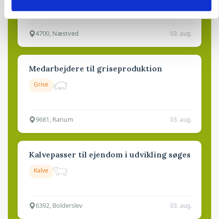
Godstransport
4700, Næstved
03. aug.
Medarbejdere til griseproduktion
Grise
9681, Ranum
03. aug.
Kalvepasser til ejendom i udvikling søges
Kalve
6392, Bolderslev
03. aug.