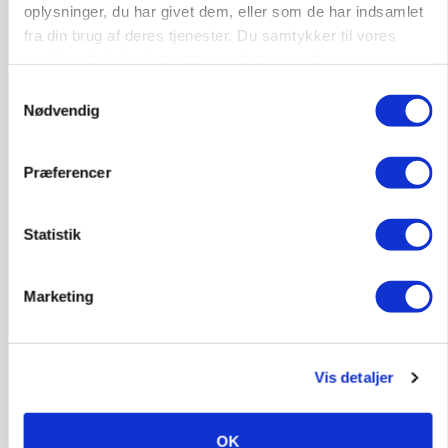
oplysninger, du har givet dem, eller som de har indsamlet
fra din brug af deres tjenester. Du samtykker til vores
Elevplads tilbydes ved Ringkøbing /
cookies, hvis du fortsætter med at anvende vores
Trainee placement Ringkøbing
hjemmeside.
Samtykkevalg
Nødvendig
Grise
6950, Ringkøbing
06. aug.
NY
Præferencer
Statistik
Rørlægger / håndmand søges til
dræn/entreprenørarbejde.
Anlæg
Kloak
Marketing
4690, Haslev
06. aug.
NY
Vis detaljer
Lastbilchauffør søges til Henrik Haves
Maskinstation
OK