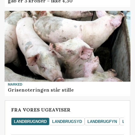
gab er 3 kroner – ikke 4,30
MARKED
Grisenoteringen står stille
FRA VORES UGEAVISER
LANDBRUGNORD
LANDBRUGSYD
LANDBRUGFYN
LAND