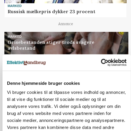
MARKED
Russisk mælkepris dykker 23 procent
Annonce
MARKED
Grisebestanden stiger trods svagere
avlsbestand
Loading...
Annonce
Denne hjemmeside bruger cookies
Jobs
Vi bruger cookies til at tilpasse vores indhold og annoncer,
til at vise dig funktioner til sociale medier og til at
i samarbejde med
analysere vores trafik. Vi deler også oplysninger om din
brug af vores website med vores partnere inden for
76
ledige stillinger
sociale medier, annonceringspartnere og analysepartnere.
Opret agent
Se alle jobs
Vores partnere kan kombinere disse data med andre