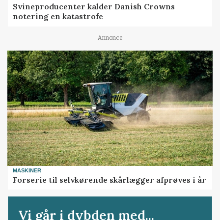
Svineproducenter kalder Danish Crowns
notering en katastrofe
Annonce
MASKINER
Forserie til selvkørende skårlægger afprøves i år
Vi går i dybden med...