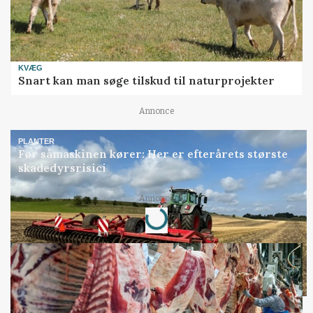
KVÆG
Snart kan man søge tilskud til naturprojekter
Annonce
PLANTER
Før såmaskinen kører: Her er efterårets største
skadedyrsrisici
Annonce
Loading...