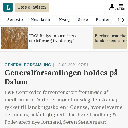
Læs e-avisen
LOGIN
MENU
Seneste
Mest læste
Kvæg
Grise
Planter
Mask
KWS Rallys topper årets
Fjerkræbranchen:
sortsforsøg i vinterbyg
konkurrence- og
GENERALFORSAMLING
15-05-2021 07:51
Generalforsamlingen holdes på
Dalum
L&F Centrovice forventer stort fremmøde af
medlemmer. Derfor er mødet onsdag den 26. maj
rykket til landbrugsskolen i Odense, hvor eleverne
dermed også får lejlighed til at høre Landbrug &
Fødevarers nye formand, Søren Søndergaard.