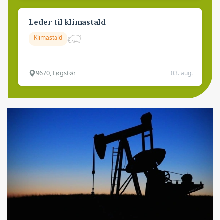
Leder til klimastald
Klimastald
9670, Løgstør
03. aug.