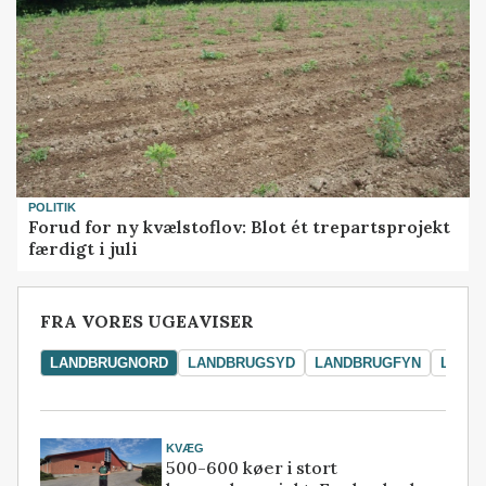
POLITIK
Forud for ny kvælstoflov: Blot ét trepartsprojekt
færdigt i juli
FRA VORES UGEAVISER
LANDBRUGNORD
LANDBRUGSYD
LANDBRUGFYN
LAND
KVÆG
500-600 køer i stort