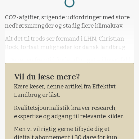
CO2-afgifter, stigende udfordringer med store
nedbørsmængder og stadig flere klimakrav.
Alt det til trods ser formand i LHN, Christian
Kock, fortsat muligheder for dansk landbrug.
- Der er en fremtid for landbruget – i hvert fald
for de bedrifter, der ønsker at tilpasse sig, lød
Vil du læse mere?
det fra formanden i forbindelse med LHN´s
generalforsamling, der tirsdag aften blev holdt
Kære læser, denne artikel fra Effektivt
på foreningens rådgivningscenter i Tinglev.
Landbrug er låst.
Kvalitetsjournalistik kræver research,
ekspertise og adgang til relevante kilder.
Men vi vil rigtig gerne tilbyde dig et
digitalt abonnement i 30 dage for kun