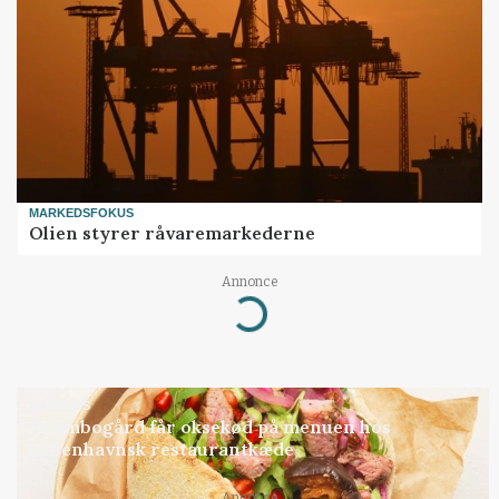
MARKEDSFOKUS
Olien styrer råvaremarkederne
Annonce
Loading...
BUSINESS
Grambogård får oksekød på menuen hos
københavnsk restaurantkæde
Annonce