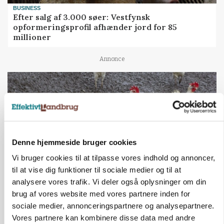
BUSINESS
Efter salg af 3.000 søer: Vestfynsk
opformeringsprofil afhænder jord for 85
millioner
Annonce
Denne hjemmeside bruger cookies
Vi bruger cookies til at tilpasse vores indhold og annoncer,
til at vise dig funktioner til sociale medier og til at
analysere vores trafik. Vi deler også oplysninger om din
brug af vores website med vores partnere inden for
ØKOLOGI
Klimaberegning er ikke nok: Økologisk fjerkræ
sociale medier, annonceringspartnere og analysepartnere.
skal vurderes bredere
Vores partnere kan kombinere disse data med andre