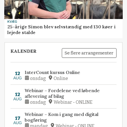
KVÆG
25-årige Simon blev selvstændig med 130 køer i
lejede stalde
KALENDER
Se flere arrangementer
InterCount kursus Online
12
AUG
onsdag
Online
Webinar – Fordelene ved løbende
12
aflevering af bilag
AUG
onsdag
Webinar - ONLINE
Webinar – Kom i gang med digital
17
bogføring
AUG
mandag
Webinar - ONLINE