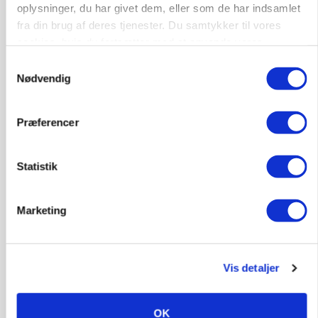
oplysninger, du har givet dem, eller som de har indsamlet
Annonce
fra din brug af deres tjenester. Du samtykker til vores
cookies, hvis du fortsætter med at anvende vores
LEDER
Befriende, at topredaktør erkender, hun er
hjemmeside.
Samtykkevalg
blevet klogere. Det kunne vi alle lære af
Nødvendig
Annonce
Præferencer
Loading...
Statistik
Marketing
Vis detaljer
OK