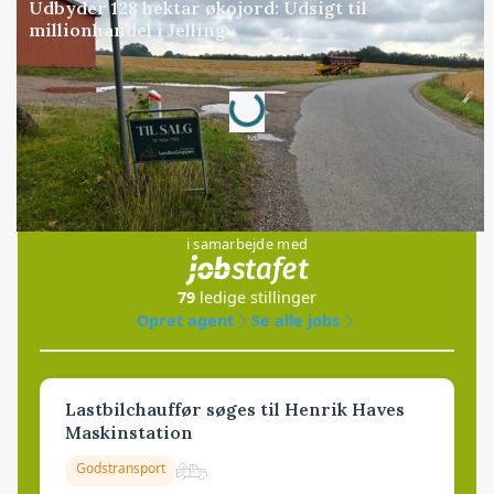
Udbyder 128 hektar økojord: Udsigt til
millionhandel i Jelling
Loading...
Annonce
Jobs
i samarbejde med
79
ledige stillinger
Opret agent
Se alle jobs
Lastbilchauffør søges til Henrik Haves
Maskinstation
Godstransport