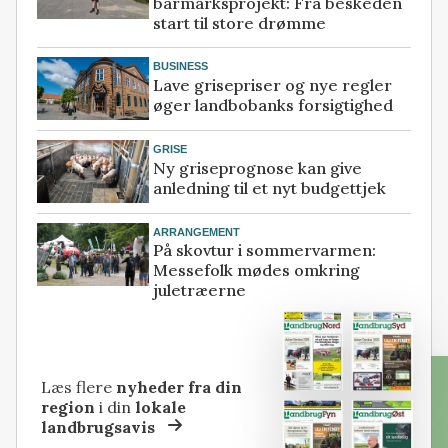
barmarksprojekt: Fra beskeden
start til store drømme
BUSINESS
Lave grisepriser og nye regler
øger landbobanks forsigtighed
GRISE
Ny griseprognose kan give
anledning til et nyt budgettjek
ARRANGEMENT
På skovtur i sommervarmen:
Messefolk mødes omkring
juletræerne
Læs flere
nyheder fra din
region
i din
lokale
landbrugsavis