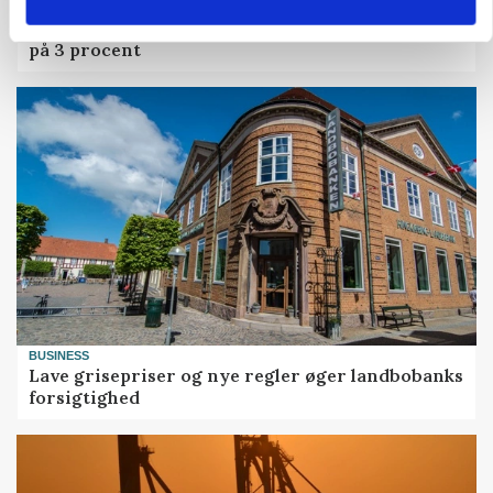
MARKED
Olieprisfald og fredshåb sender F5-renten ned
på 3 procent
BUSINESS
Lave grisepriser og nye regler øger landbobanks
forsigtighed