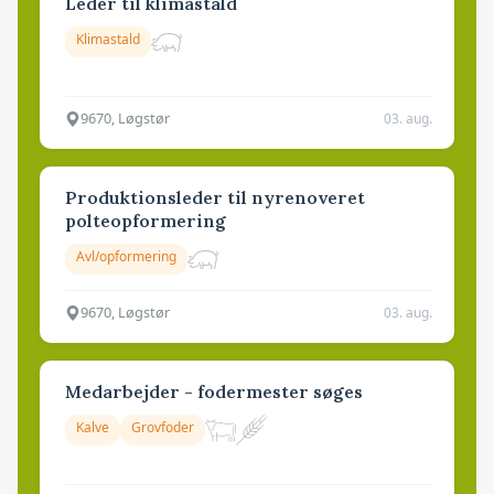
Leder til klimastald
Klimastald
9670, Løgstør
03. aug.
Produktionsleder til nyrenoveret
polteopformering
Avl/opformering
9670, Løgstør
03. aug.
Medarbejder - fodermester søges
Kalve
Grovfoder