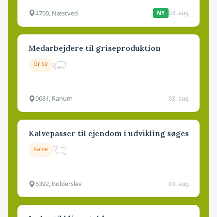
4700, Næstved
03. aug.
NY
Medarbejdere til griseproduktion
Grise
9681, Ranum
03. aug.
Kalvepasser til ejendom i udvikling søges
Kalve
6392, Bolderslev
03. aug.