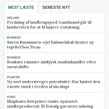
MEST LÆSTE
SENESTE NYT
INDLAND
Fredning af landbrugsjord: Landmand går til
landsretten for at få højere erstatning
BUSINESS
Søren Rasmussen-ejet halmselskab henter ny
topchef hos Tican
BUSINESS
Konkurs rammer midtjysk maskinhandler efter
navneskifte
PLANTER
Ny sort understreger potentialet: Har høstet den
eneste mark i verden af sin slags
KVÆG
Eksplosive kviepriser ramte nystartet
mælkeproducent: Ét fravalg gav store udsving