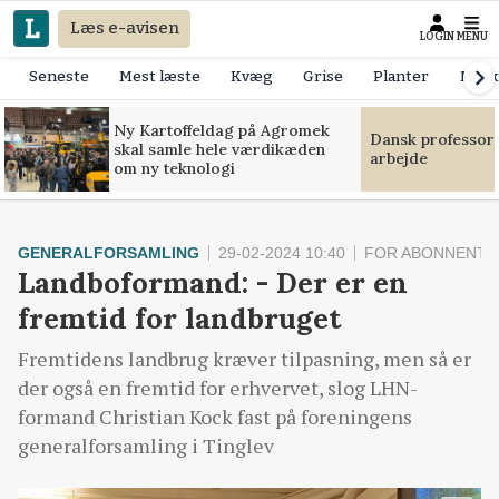
Læs e-avisen
LOGIN
MENU
Seneste
Mest læste
Kvæg
Grise
Planter
Mask
Ny Kartoffeldag på Agromek
Dansk professor
skal samle hele værdikæden
arbejde
om ny teknologi
GENERALFORSAMLING
29-02-2024 10:40
FOR ABONNENTE
Landboformand: - Der er en
fremtid for landbruget
Fremtidens landbrug kræver tilpasning, men så er
der også en fremtid for erhvervet, slog LHN-
formand Christian Kock fast på foreningens
generalforsamling i Tinglev