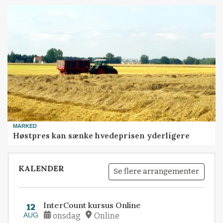
MARKED
Høstpres kan sænke hvedeprisen yderligere
KALENDER
Se flere arrangementer
InterCount kursus Online
12
AUG
onsdag
Online