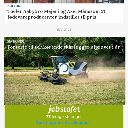
KULTUR
Tæller Aabybro Mejeri og Axel Månsson: 21
fødevareproducenter indstillet til pris
Annonce
MASKINER
Forserie til selvkørende skårlægger afprøves i år
Annonce
Loading...
Jobs
i samarbejde med
77
ledige stillinger
Opret agent
Se alle jobs