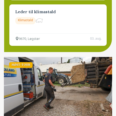
Leder til klimastald
Klimastald
9670, Løgstør
03. aug.
HØST-TOUR