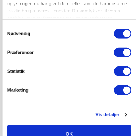
oplysninger, du har givet dem, eller som de har indsamlet
fra din brug af deres tjenester. Du samtykker til vores
cookies, hvis du fortsætter med at anvende vores
hjemmeside.
Samtykkevalg
KVÆG
Nødvendig
Snart kan man søge tilskud til naturprojekter
Annonce
Præferencer
PLANTER
Før såmaskinen kører: Her er efterårets største
Statistik
skadedyrsrisici
Annonce
Marketing
Loading...
Vis detaljer
OK