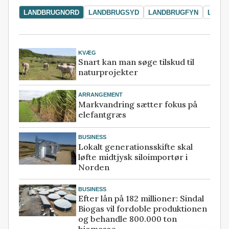
LANDBRUGNORD
LANDBRUGSYD
LANDBRUGFYN
LAND
KVÆG
Snart kan man søge tilskud til
naturprojekter
ARRANGEMENT
Markvandring sætter fokus på
elefantgræs
BUSINESS
Lokalt generationsskifte skal
løfte midtjysk siloimportør i
Norden
BUSINESS
Efter lån på 182 millioner: Sindal
Biogas vil fordoble produktionen
og behandle 800.000 ton
biomasse