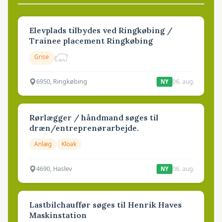
Elevplads tilbydes ved Ringkøbing /
Trainee placement Ringkøbing
Grise
6950, Ringkøbing
06. aug.
NY
Rørlægger / håndmand søges til
dræn/entreprenørarbejde.
Anlæg
Kloak
4690, Haslev
06. aug.
NY
Lastbilchauffør søges til Henrik Haves
Maskinstation