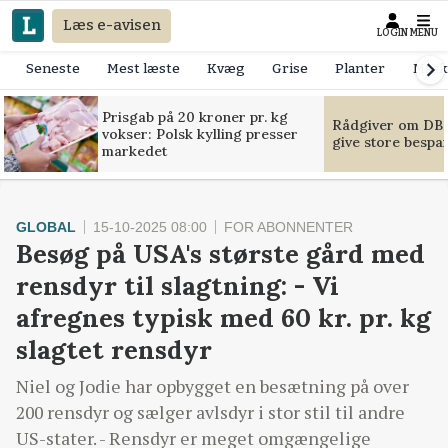
Læs e-avisen
LOGIN
MENU
Seneste
Mest læste
Kvæg
Grise
Planter
Mask
Prisgab på 20 kroner pr. kg
Rådgiver om DB-
vokser: Polsk kylling presser
give store bespa
markedet
GLOBAL
15-10-2025 08:00
FOR ABONNENTER
Besøg på USA's største gård med
rensdyr til slagtning: - Vi
afregnes typisk med 60 kr. pr. kg
slagtet rensdyr
Niel og Jodie har opbygget en besætning på over
200 rensdyr og sælger avlsdyr i stor stil til andre
US-stater. - Rensdyr er meget omgængelige