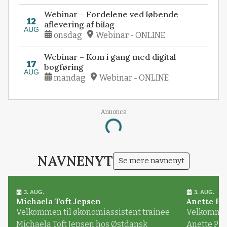
Webinar – Fordelene ved løbende
12
aflevering af bilag
AUG
onsdag
Webinar - ONLINE
Webinar – Kom i gang med digital
17
bogføring
AUG
mandag
Webinar - ONLINE
Annonce
Loading...
NAVNENYT
Se mere navnenyt
3. AUG.
3. AUG.
Michaela Toft Jepsen
Anette Pl
Velkommen til økonomiassistent trainee
Velkommen 
Michaela Toft Jepsen hos Østdansk
Anette Pl