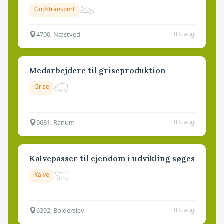
Godstransport
4700, Næstved
03. aug.
Medarbejdere til griseproduktion
Grise
9681, Ranum
03. aug.
Kalvepasser til ejendom i udvikling søges
Kalve
6392, Bolderslev
03. aug.