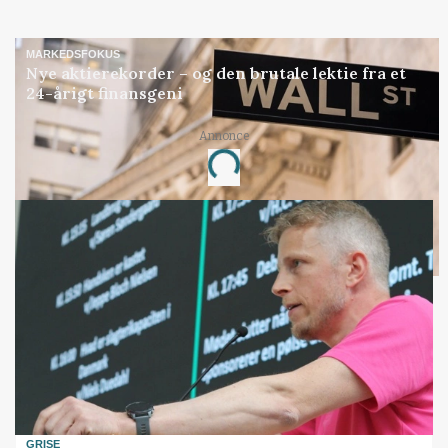
MARKEDSFOKUS
Nye aktierekorder – og den brutale lektie fra et
24-årigt finansgeni
Annonce
Loading...
GRISE