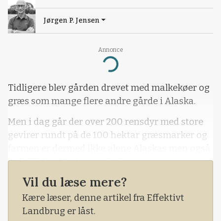
Jørgen P. Jensen
Annonce
Loading...
Tidligere blev gården drevet med malkekøer og
græs som mange flere andre gårde i Alaska.
Men i dag går der over 200 rensdyr med store
gevirer rundt på de 100 hektar græsmarker og
farmen er dermed ikke alene Alaskas men også
hele USA's største rensdyrfarm.
Vil du læse mere?
Kære læser, denne artikel fra Effektivt
Landbrug er låst.