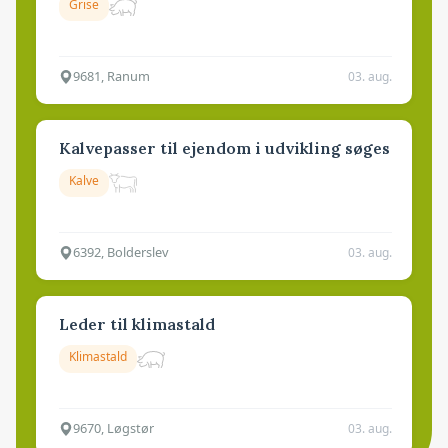
Grise
9681, Ranum
03. aug.
Kalvepasser til ejendom i udvikling søges
Kalve
6392, Bolderslev
03. aug.
Leder til klimastald
Klimastald
9670, Løgstør
03. aug.