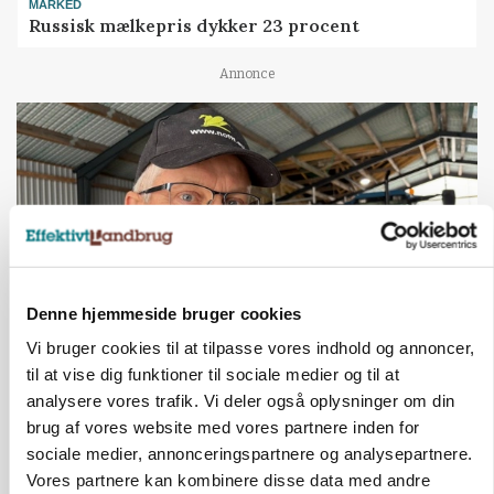
MARKED
Russisk mælkepris dykker 23 procent
Annonce
Denne hjemmeside bruger cookies
Vi bruger cookies til at tilpasse vores indhold og annoncer,
til at vise dig funktioner til sociale medier og til at
POLITIK
»Nu stopper I«: Landbrugsdebattør og
analysere vores trafik. Vi deler også oplysninger om din
protestgruppe vil demonstrere mod ny
brug af vores website med vores partnere inden for
gødskningslov
sociale medier, annonceringspartnere og analysepartnere.
Vores partnere kan kombinere disse data med andre
Annonce