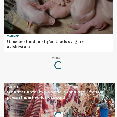
MARKED
Grisebestanden stiger trods svagere
avlsbestand
Annonce
Loading...
MARKED
Uændret notering: Spæde lyspunkter i fortsat
presset marked for oksekød
Annonce
Loading...