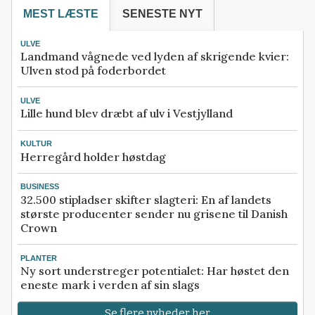
MEST LÆSTE
SENESTE NYT
ULVE
Landmand vågnede ved lyden af skrigende kvier:
Ulven stod på foderbordet
ULVE
Lille hund blev dræbt af ulv i Vestjylland
KULTUR
Herregård holder høstdag
BUSINESS
32.500 stipladser skifter slagteri: En af landets
største producenter sender nu grisene til Danish
Crown
PLANTER
Ny sort understreger potentialet: Har høstet den
eneste mark i verden af sin slags
Se flere nyheder her