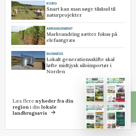
KVÆG
Snart kan man søge tilskud til
naturprojekter
ARRANGEMENT
Markvandring sætter fokus på
elefantgræs
BUSINESS
Lokalt generationsskifte skal
løfte midtjysk siloimportør i
Norden
Læs flere
nyheder fra din
region
i din
lokale
landbrugsavis