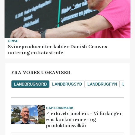
GRISE
Svineproducenter kalder Danish Crowns
notering en katastrofe
FRA VORES UGEAVISER
LANDBRUGNORD
LANDBRUGSYD
LANDBRUGFYN
LAND
CAP-I-DANMARK
Fjerkræbranchen: - Vi forlanger
ens konkurrence- og
produktionsvilkår