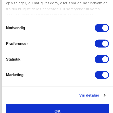
oplysninger, du har givet dem, eller som de har indsamlet
fra din brug af deres tjenester. Du samtykker til vores
POLITIK
Folketinget behandler ny gødskningslov: Sådan
cookies, hvis du fortsætter med at anvende vores
kan den ændre din bedrift fra 2027
hjemmeside.
Samtykkevalg
Nødvendig
Annonce
Loading...
Præferencer
Statistik
Marketing
Vis detaljer
KVÆG
Snart kan man søge tilskud til naturprojekter
OK