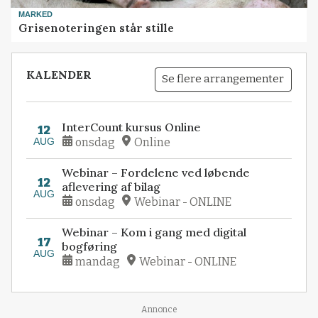
MARKED
Grisenoteringen står stille
KALENDER
Se flere arrangementer
InterCount kursus Online
12
AUG
onsdag
Online
Webinar – Fordelene ved løbende
12
aflevering af bilag
AUG
onsdag
Webinar - ONLINE
Webinar – Kom i gang med digital
17
bogføring
AUG
mandag
Webinar - ONLINE
Annonce