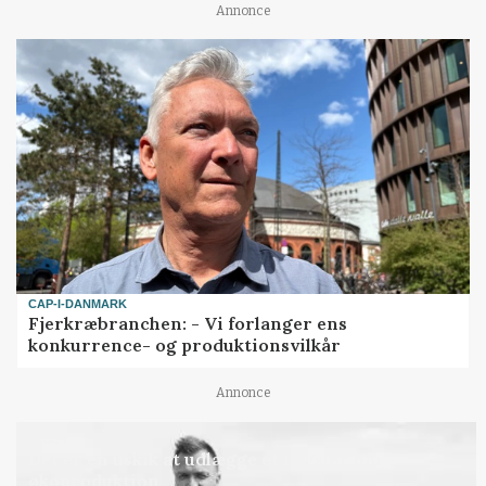
Annonce
CAP-I-DANMARK
Fjerkræbranchen: - Vi forlanger ens
konkurrence- og produktionsvilkår
Annonce
LEDER
Det er en uskik at udlægge et røgslør om
økoproduktion