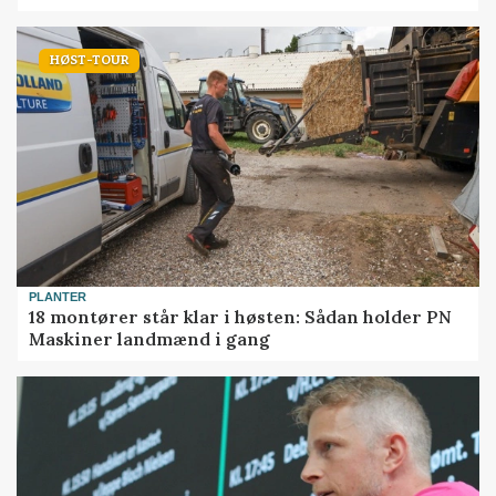
HØST-TOUR
PLANTER
18 montører står klar i høsten: Sådan holder PN
Maskiner landmænd i gang