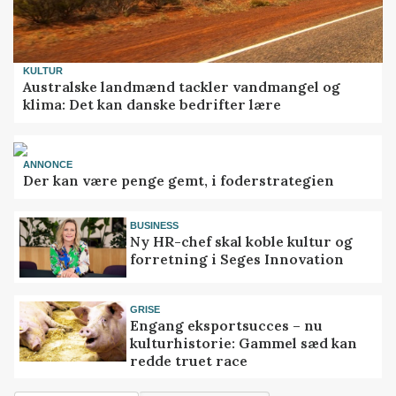
KULTUR
Australske landmænd tackler vandmangel og
klima: Det kan danske bedrifter lære
ANNONCE
Der kan være penge gemt, i foderstrategien
BUSINESS
Ny HR-chef skal koble kultur og
forretning i Seges Innovation
GRISE
Engang eksportsucces – nu
kulturhistorie: Gammel sæd kan
redde truet race