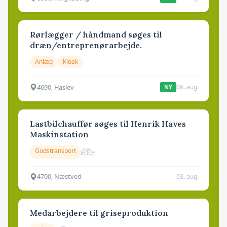
Rørlægger / håndmand søges til
dræn/entreprenørarbejde.
Anlæg
Kloak
4690, Haslev
06. aug.
NY
Lastbilchauffør søges til Henrik Haves
Maskinstation
Godstransport
4700, Næstved
03. aug.
Medarbejdere til griseproduktion