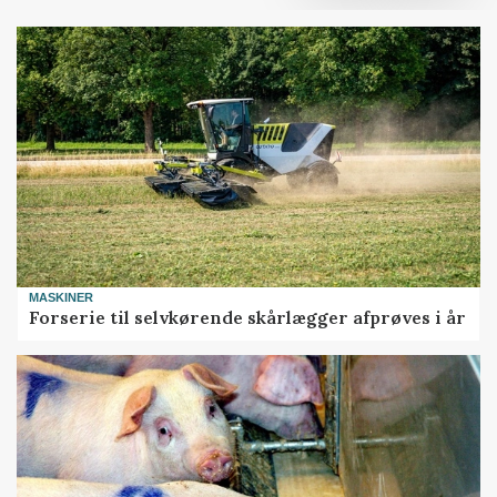
MASKINER
Forserie til selvkørende skårlægger afprøves i år