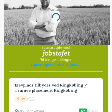
Annonce
Loading...
Jobs
i samarbejde med
76
ledige stillinger
Opret agent
Se alle jobs
Elevplads tilbydes ved Ringkøbing /
Trainee placement Ringkøbing
Grise
6950, Ringkøbing
06. aug.
NY