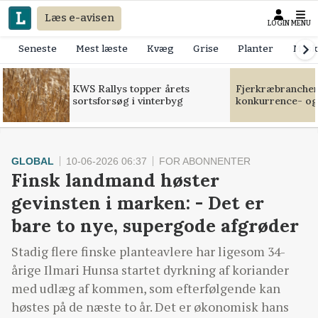
Læs e-avisen
LOGIN
MENU
Seneste
Mest læste
Kvæg
Grise
Planter
Mask
KWS Rallys topper årets
Fjerkræbranchen:
sortsforsøg i vinterbyg
konkurrence- og
GLOBAL
10-06-2026 06:37
FOR ABONNENTER
Finsk landmand høster
gevinsten i marken: - Det er
bare to nye, supergode afgrøder
Stadig flere finske planteavlere har ligesom 34-
årige Ilmari Hunsa startet dyrkning af koriander
med udlæg af kommen, som efterfølgende kan
høstes på de næste to år. Det er økonomisk hans