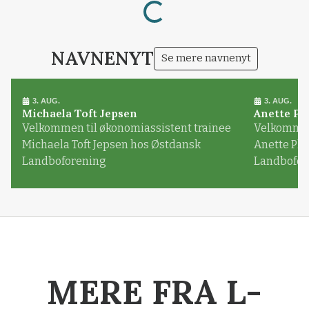
Loading...
NAVNENYT
Se mere navnenyt
3. AUG.
3. AUG.
Michaela Toft Jepsen
Anette Pl
Velkommen til økonomiassistent trainee
Velkommen 
Michaela Toft Jepsen hos Østdansk
Anette Pl
Landboforening
Landbofor
MERE FRA L-