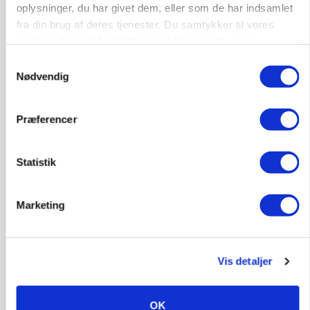
Elevplads tilbydes ved Ringkøbing /
oplysninger, du har givet dem, eller som de har indsamlet
Trainee placement Ringkøbing
fra din brug af deres tjenester. Du samtykker til vores
cookies, hvis du fortsætter med at anvende vores
Grise
hjemmeside.
Samtykkevalg
6950, Ringkøbing
06. aug.
Nødvendig
NY
Præferencer
Rørlægger / håndmand søges til
dræn/entreprenørarbejde.
Statistik
Anlæg
Kloak
4690, Haslev
06. aug.
NY
Marketing
Lastbilchauffør søges til Henrik Haves
Vis detaljer
Maskinstation
Godstransport
OK