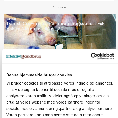
Annonce
GRISE
Danish Crown slår igen i noteringsstrid: Tysk
gab er 3 kroner – ikke 4,30
Loading...
Annonce
Jobs
Denne hjemmeside bruger cookies
i samarbejde med
Vi bruger cookies til at tilpasse vores indhold og annoncer,
til at vise dig funktioner til sociale medier og til at
81
ledige stillinger
analysere vores trafik. Vi deler også oplysninger om din
Opret agent
Se alle jobs
brug af vores website med vores partnere inden for
sociale medier, annonceringspartnere og analysepartnere.
Vores partnere kan kombinere disse data med andre