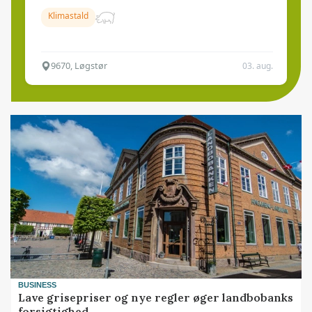
Klimastald
9670, Løgstør
03. aug.
BUSINESS
Lave grisepriser og nye regler øger landbobanks
forsigtighed