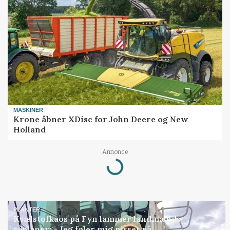
MASKINER
Krone åbner XDisc for John Deere og New
Holland
Annonce
Loading...
PLANTER
Kvælstofkaos på Fyn lammer landmænds
såplaner: - Jeg føler mig pisset på