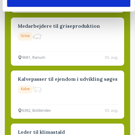
4700, Næstved
03. aug.
Medarbejdere til griseproduktion
Grise
9681, Ranum
03. aug.
Kalvepasser til ejendom i udvikling søges
Kalve
6392, Bolderslev
03. aug.
Leder til klimastald