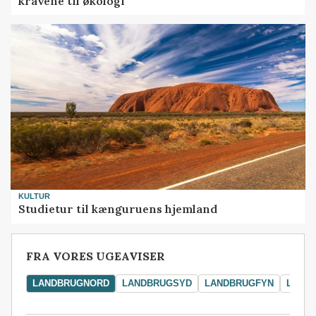
kravene til økologi
KULTUR
Studietur til kænguruens hjemland
FRA VORES UGEAVISER
LANDBRUGNORD
LANDBRUGSYD
LANDBRUGFYN
LAND