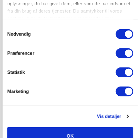
oplysninger, du har givet dem, eller som de har indsamlet
fra din brug af deres tjenester. Du samtykker til vores
cookies, hvis du fortsætter med at anvende vores
hjemmeside.
Samtykkevalg
Nødvendig
Præferencer
PLANTER
Miljøstyrelsen vil undersøge TFA-mistanke mod
Statistik
centralt insektmiddel
Marketing
Vis detaljer
OK