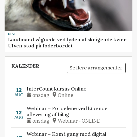
ULVE
Landmand vågnede ved lyden af skrigende kvier:
Ulven stod på foderbordet
KALENDER
Se flere arrangementer
InterCount kursus Online
12
AUG
onsdag
Online
Webinar – Fordelene ved løbende
12
aflevering af bilag
AUG
onsdag
Webinar - ONLINE
Webinar – Kom i gang med digital