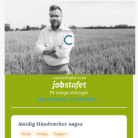
LEDER
Kun landbruget selv kan beslutte, om man vil
kæmpe juridisk for sin eksistens
Loading...
Annonce
Jobs
i samarbejde med
71
ledige stillinger
Opret agent
Se alle jobs
Alsidig Håndværker søges
Kloak
Anlæg
Byggeri