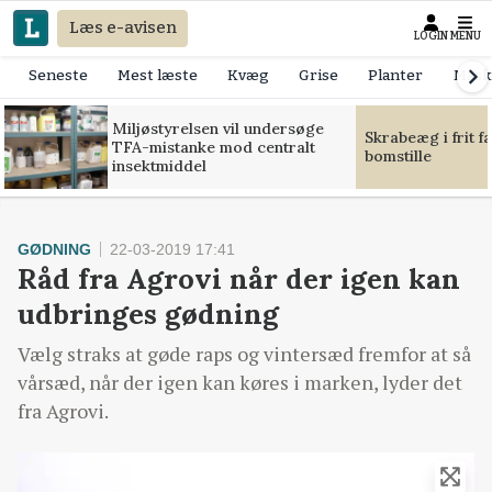
Læs e-avisen
LOGIN
MENU
Seneste
Mest læste
Kvæg
Grise
Planter
Mask
Miljøstyrelsen vil undersøge
Skrabeæg i frit f
TFA-mistanke mod centralt
bomstille
insektmiddel
GØDNING
22-03-2019 17:41
Råd fra Agrovi når der igen kan
udbringes gødning
Vælg straks at gøde raps og vintersæd fremfor at så
vårsæd, når der igen kan køres i marken, lyder det
fra Agrovi.