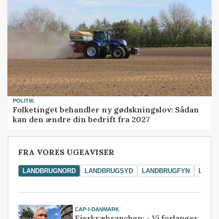
POLITIK
Folketinget behandler ny gødskningslov: Sådan
kan den ændre din bedrift fra 2027
FRA VORES UGEAVISER
LANDBRUGNORD
LANDBRUGSYD
LANDBRUGFYN
LAND
CAP-I-DANMARK
Fjerkræbranchen: - Vi forlanger