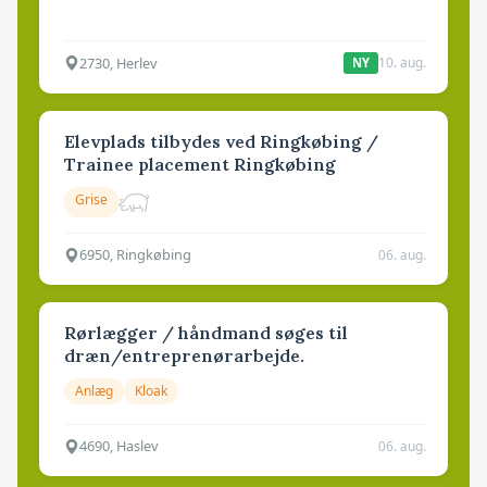
2730, Herlev
10. aug.
NY
Elevplads tilbydes ved Ringkøbing /
Trainee placement Ringkøbing
Grise
6950, Ringkøbing
06. aug.
Rørlægger / håndmand søges til
dræn/entreprenørarbejde.
Anlæg
Kloak
4690, Haslev
06. aug.