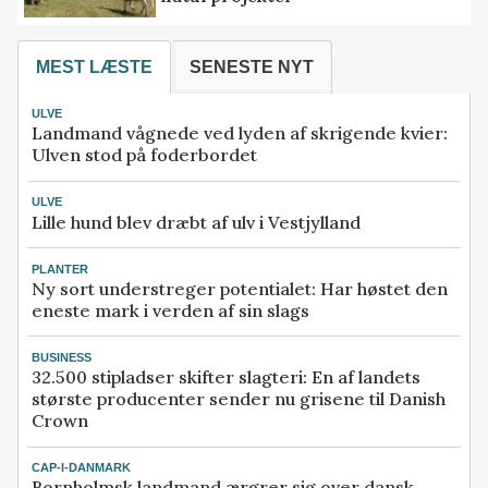
MEST LÆSTE
SENESTE NYT
ULVE
Landmand vågnede ved lyden af skrigende kvier:
Ulven stod på foderbordet
ULVE
Lille hund blev dræbt af ulv i Vestjylland
PLANTER
Ny sort understreger potentialet: Har høstet den
eneste mark i verden af sin slags
BUSINESS
32.500 stipladser skifter slagteri: En af landets
største producenter sender nu grisene til Danish
Crown
CAP-I-DANMARK
Bornholmsk landmand ærgrer sig over dansk