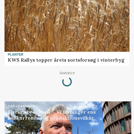
PLANTER
KWS Rallys topper årets sortsforsøg i vinterbyg
Loading...
Annonce
CAP-I-DANMARK
Fjerkræbranchen: - Vi forlanger ens
konkurrence- og produktionsvilkår
Annonce