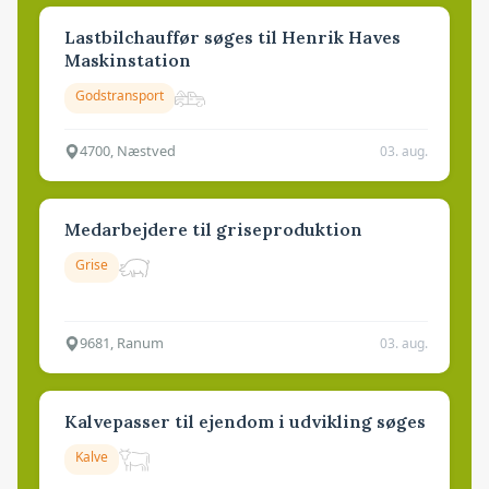
Lastbilchauffør søges til Henrik Haves
Maskinstation
Godstransport
4700, Næstved
03. aug.
Medarbejdere til griseproduktion
Grise
9681, Ranum
03. aug.
Kalvepasser til ejendom i udvikling søges
Kalve