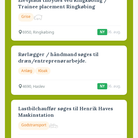
Elevplads tilbydes ved Ringkøbing /
Trainee placement Ringkøbing
Grise
6950, Ringkøbing
06. aug.
NY
Rørlægger / håndmand søges til
dræn/entreprenørarbejde.
Anlæg
Kloak
4690, Haslev
06. aug.
NY
Lastbilchauffør søges til Henrik Haves
Maskinstation
Godstransport