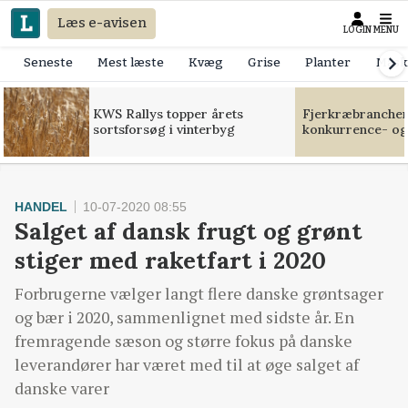
Læs e-avisen
LOGIN
MENU
Seneste
Mest læste
Kvæg
Grise
Planter
Mask
KWS Rallys topper årets
Fjerkræbranchen:
sortsforsøg i vinterbyg
konkurrence- og
HANDEL
10-07-2020 08:55
Salget af dansk frugt og grønt
stiger med raketfart i 2020
Forbrugerne vælger langt flere danske grøntsager
og bær i 2020, sammenlignet med sidste år. En
fremragende sæson og større fokus på danske
leverandører har været med til at øge salget af
danske varer