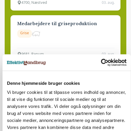
4700, Næstved
03. aug.
Medarbejdere til griseproduktion
Grise
9681, Ranum
03. aug.
Kalvepasser til ejendom i udvikling søges
Denne hjemmeside bruger cookies
Kalve
Vi bruger cookies til at tilpasse vores indhold og annoncer,
til at vise dig funktioner til sociale medier og til at
6392, Bolderslev
03. aug.
analysere vores trafik. Vi deler også oplysninger om din
brug af vores website med vores partnere inden for
sociale medier, annonceringspartnere og analysepartnere.
Leder til klimastald
Vores partnere kan kombinere disse data med andre