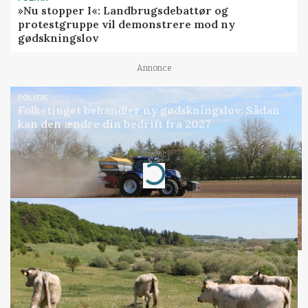
»Nu stopper I«: Landbrugsdebattør og
protestgruppe vil demonstrere mod ny
gødskningslov
Annonce
POLITIK
Folketinget behandler ny gødskningslov: Sådan
kan den ændre din bedrift fra 2027
Loading...
Annonce