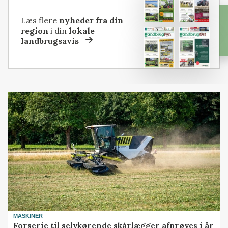
Læs flere
nyheder fra din
region
i din
lokale
landbrugsavis
MASKINER
Forserie til selvkørende skårlægger afprøves i år