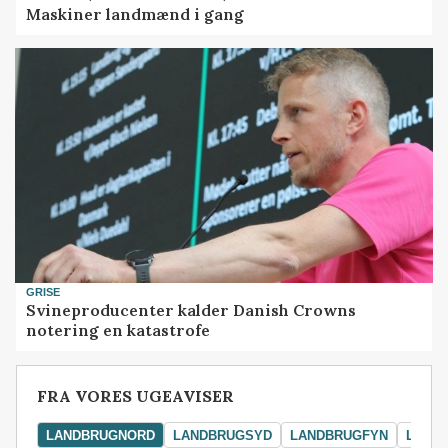
Maskiner landmænd i gang
GRISE
Svineproducenter kalder Danish Crowns
notering en katastrofe
FRA VORES UGEAVISER
LANDBRUGNORD
LANDBRUGSYD
LANDBRUGFYN
LAND