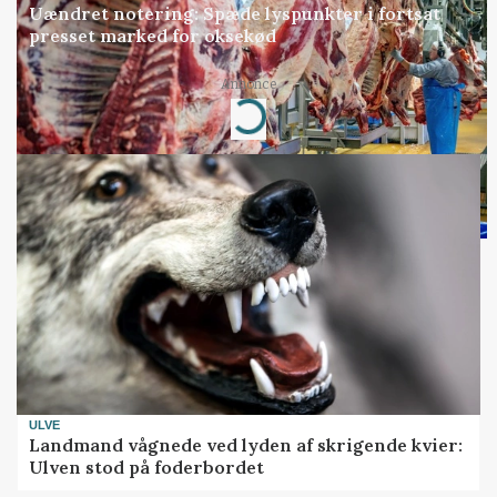
Uændret notering: Spæde lyspunkter i fortsat
presset marked for oksekød
Loading...
Annonce
ULVE
Landmand vågnede ved lyden af skrigende kvier:
Ulven stod på foderbordet