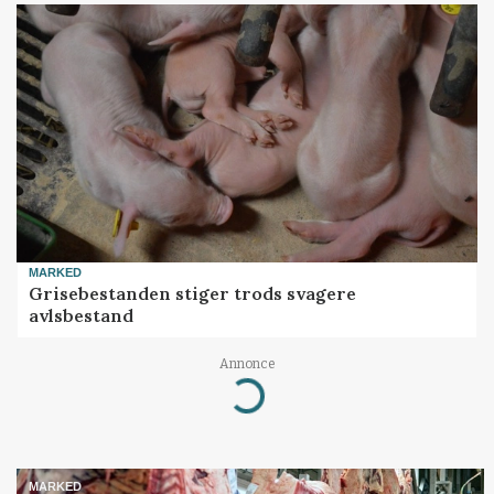
MARKED
Grisebestanden stiger trods svagere
avlsbestand
Loading...
Annonce
MARKED