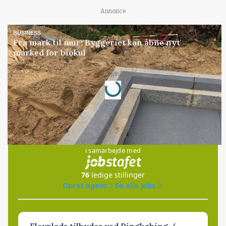
Annonce
BUSINESS
Fra mark til mur: Byggeriet kan åbne nyt
marked for biokul
Loading...
Annonce
Jobs
i samarbejde med
76
ledige stillinger
Opret agent
Se alle jobs