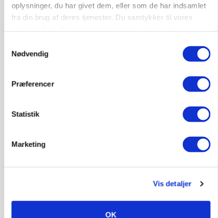
oplysninger, du har givet dem, eller som de har indsamlet
Klimastald
fra din brug af deres tjenester. Du samtykker til vores
cookies, hvis du fortsætter med at anvende vores
hjemmeside.
9670, Løgstør
03. aug.
Samtykkevalg
Nødvendig
Præferencer
Statistik
Marketing
Vis detaljer
BUSINESS
Ejer eller medejer? Nyt tv-format udfordrer
landbrugets ejerstruktur
OK