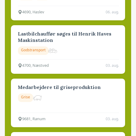
4690, Haslev
06. aug.
Lastbilchauffør søges til Henrik Haves
Maskinstation
Godstransport
4700, Næstved
03. aug.
Medarbejdere til griseproduktion
Grise
9681, Ranum
03. aug.