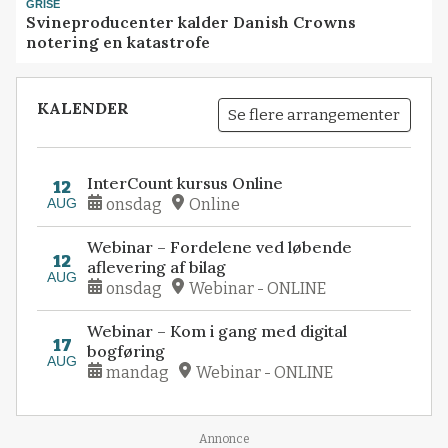
GRISE
Svineproducenter kalder Danish Crowns
notering en katastrofe
KALENDER
Se flere arrangementer
InterCount kursus Online
12
AUG
onsdag
Online
Webinar – Fordelene ved løbende
12
aflevering af bilag
AUG
onsdag
Webinar - ONLINE
Webinar – Kom i gang med digital
17
bogføring
AUG
mandag
Webinar - ONLINE
Annonce