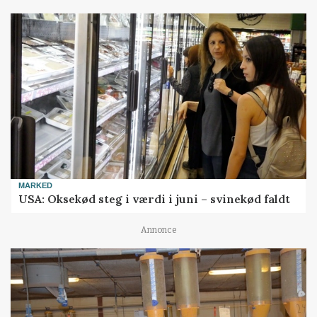
MARKED
USA: Oksekød steg i værdi i juni – svinekød faldt
Annonce