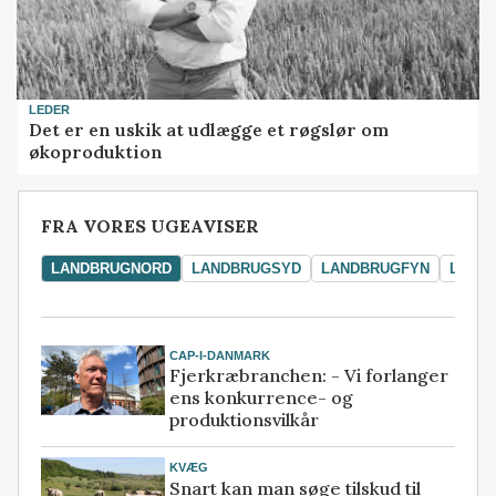
LEDER
Det er en uskik at udlægge et røgslør om
økoproduktion
FRA VORES UGEAVISER
LANDBRUGNORD
LANDBRUGSYD
LANDBRUGFYN
LAND
CAP-I-DANMARK
Fjerkræbranchen: - Vi forlanger
ens konkurrence- og
produktionsvilkår
KVÆG
Snart kan man søge tilskud til