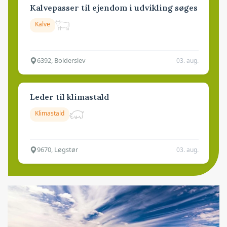
Kalvepasser til ejendom i udvikling søges
Kalve
6392, Bolderslev
03. aug.
Leder til klimastald
Klimastald
9670, Løgstør
03. aug.