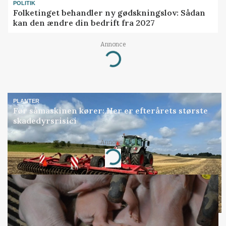
POLITIK
Folketinget behandler ny gødskningslov: Sådan
kan den ændre din bedrift fra 2027
Annonce
Loading...
PLANTER
Før såmaskinen kører: Her er efterårets største
skadedyrsrisici
Annonce
Loading...