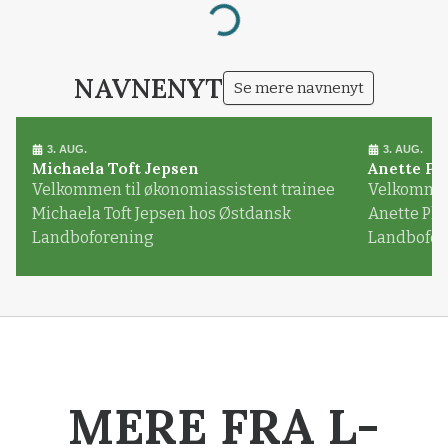
Loading...
NAVNENYT
Se mere navnenyt
3. AUG.
3. AUG.
Michaela Toft Jepsen
Anette Pl
Velkommen til økonomiassistent trainee
Velkommen 
Michaela Toft Jepsen hos Østdansk
Anette Pl
Landboforening
Landbofor
MERE FRA L-