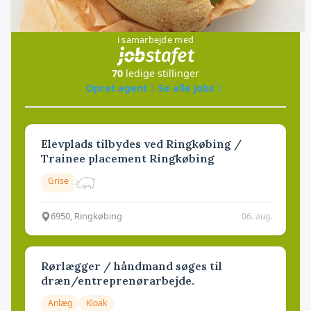
Jobs
i samarbejde med
70
ledige stillinger
Opret agent
Se alle jobs
Elevplads tilbydes ved Ringkøbing /
Trainee placement Ringkøbing
Grise
6950, Ringkøbing
06. aug.
Rørlægger / håndmand søges til
dræn/entreprenørarbejde.
Anlæg
Kloak