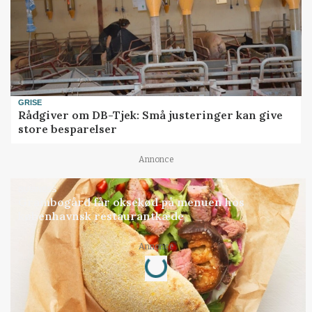
GRISE
Rådgiver om DB-Tjek: Små justeringer kan give
store besparelser
Annonce
BUSINESS
Grambogård får oksekød på menuen hos
københavnsk restaurantkæde
Loading...
Annonce