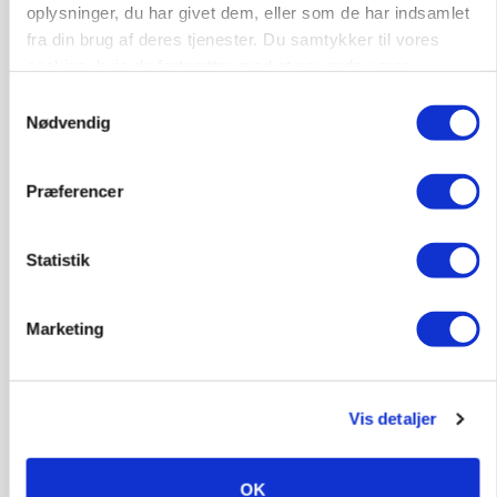
oplysninger, du har givet dem, eller som de har indsamlet
fra din brug af deres tjenester. Du samtykker til vores
cookies, hvis du fortsætter med at anvende vores
hjemmeside.
Samtykkevalg
Nødvendig
Præferencer
BUSINESS
Ejer eller medejer? Nyt tv-format udfordrer
Statistik
landbrugets ejerstruktur
Annonce
Marketing
MARKED
Russisk mælkepris dykker 23 procent
Vis detaljer
Annonce
Loading...
OK