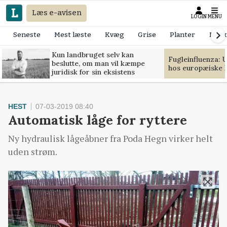
Læs e-avisen
LOGIN
MENU
Seneste
Mest læste
Kvæg
Grise
Planter
Mask
Kun landbruget selv kan
Fugleinfluenza: 
beslutte, om man vil kæmpe
hos europæiske 
juridisk for sin eksistens
HEST
07-03-2019 08:40
Automatisk låge for ryttere
Ny hydraulisk lågeåbner fra Poda Hegn virker helt
uden strøm.