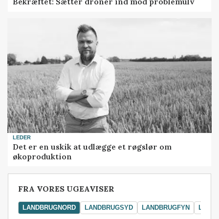
Bekræftet: Sætter droner ind mod problemulv
LEDER
Det er en uskik at udlægge et røgslør om
økoproduktion
FRA VORES UGEAVISER
LANDBRUGNORD
LANDBRUGSYD
LANDBRUGFYN
LAND