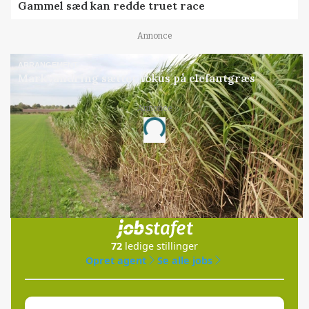
Gammel sæd kan redde truet race
Annonce
ARRANGEMENT
Markvandring sætter fokus på elefantgræs
Annonce
Loading...
Jobs
i samarbejde med
72
ledige stillinger
Opret agent
Se alle jobs