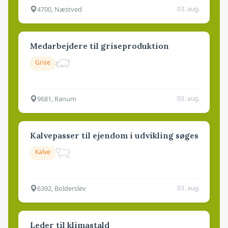
4700, Næstved
03. aug.
Medarbejdere til griseproduktion
Grise
9681, Ranum
03. aug.
Kalvepasser til ejendom i udvikling søges
Kalve
6392, Bolderslev
03. aug.
Leder til klimastald