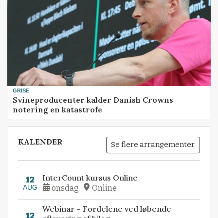
GRISE
Svineproducenter kalder Danish Crowns
notering en katastrofe
KALENDER
Se flere arrangementer
InterCount kursus Online
12
AUG
onsdag
Online
Webinar – Fordelene ved løbende
12