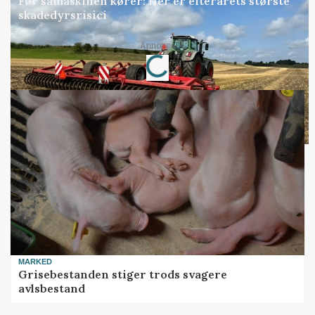
Før såmaskinen kører: Her er efterårets største
skadedyrsrisici
Loading...
Annonce
MARKED
Grisebestanden stiger trods svagere
avlsbestand