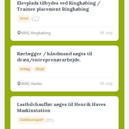
Elevplads tilbydes ved Ringkøbing /
Trainee placement Ringkøbing
Grise
6950, Ringkøbing
06. aug.
Rørlægger / håndmand søges til
dræn/entreprenørarbejde.
Anlæg
Kloak
4690, Haslev
06. aug.
Lastbilchauffør søges til Henrik Haves
Maskinstation
Godstransport