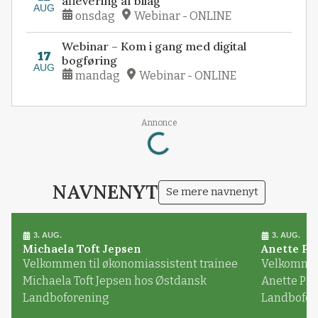
aflevering af bilag
AUG
onsdag
Webinar - ONLINE
Webinar – Kom i gang med digital
17
bogføring
AUG
mandag
Webinar - ONLINE
Loading...
Annonce
NAVNENYT
Se mere navnenyt
3. AUG.
3. AUG.
Michaela Toft Jepsen
Anette Pl
Velkommen til økonomiassistent trainee
Velkommen 
Michaela Toft Jepsen hos Østdansk
Anette Pl
Landboforening
Landbofor