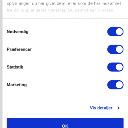
MARKED
oplysninger, du har givet dem, eller som de har indsamlet
Russisk mælkepris dykker 23 procent
fra din brug af deres tjenester. Du samtykker til vores
cookies, hvis du fortsætter med at anvende vores
Annonce
hjemmeside.
Samtykkevalg
Nødvendig
BUSINESS
Fra mark til mur: Byggeriet kan åbne nyt
marked for biokul
Præferencer
Loading...
Annonce
Statistik
Marketing
Vis detaljer
OK