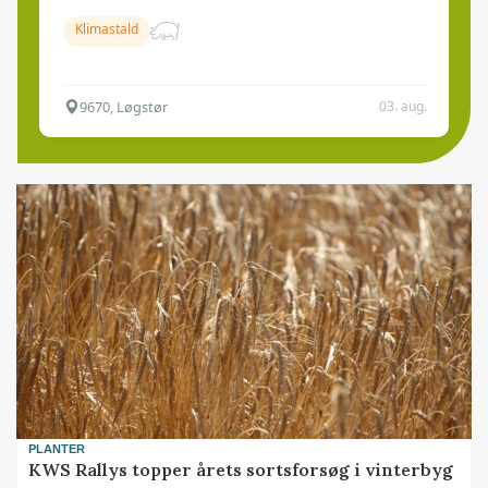
Klimastald
9670, Løgstør
03. aug.
PLANTER
KWS Rallys topper årets sortsforsøg i vinterbyg