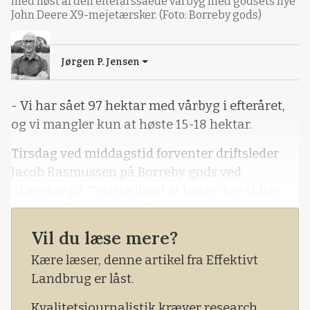
med høst af den efterårssåede vårbyg med godsets nye
John Deere X9-mejetærsker. (Foto: Borreby gods)
Jørgen P. Jensen
- Vi har sået 97 hektar med vårbyg i efteråret,
og vi mangler kun at høste 15-18 hektar.
Tirsdag ved middagstid forventer driftsleder
Jacob Rasmussen på Borreby gods ved
Skælskør på Vestsjælland at høste den sidste
efterårssåede vårbyg i løbet af eftermiddagen.
Vil du læse mere?
- Ring til mig onsdag middag, så har jeg opgjort
udbytte og kvalitet af vårbyggen, fastslår han
Kære læser, denne artikel fra Effektivt
til Effektivt Landbrug.
Landbrug er låst.
Det er sorten Laureate til malt, der har klaret
Kvalitetsjournalistik kræver research,