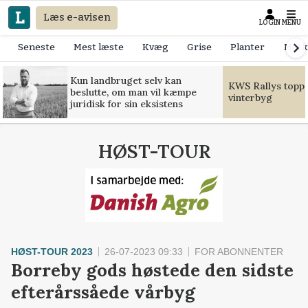
Læs e-avisen
LOGIN
MENU
Seneste
Mest læste
Kvæg
Grise
Planter
Mask
Kun landbruget selv kan
KWS Rallys toppe
beslutte, om man vil kæmpe
vinterbyg
juridisk for sin eksistens
HØST-TOUR
HØST-TOUR 2023
26-07-2023 09:33
FOR ABONNENTER
Borreby gods høstede den sidste
efterårssåede vårbyg