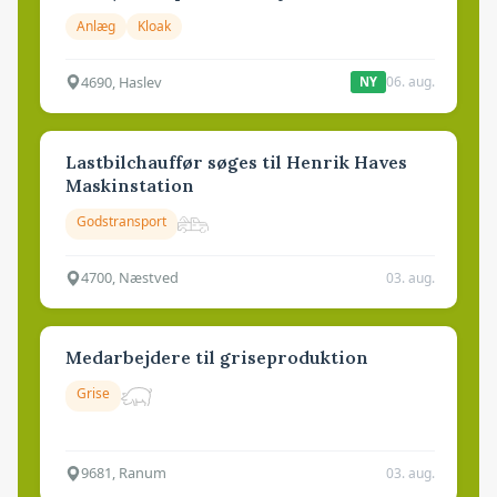
Anlæg
Kloak
4690, Haslev
06. aug.
NY
Lastbilchauffør søges til Henrik Haves
Maskinstation
Godstransport
4700, Næstved
03. aug.
Medarbejdere til griseproduktion
Grise
9681, Ranum
03. aug.