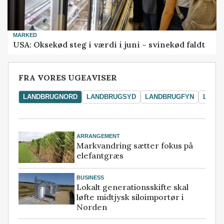
MARKED
USA: Oksekød steg i værdi i juni – svinekød faldt
FRA VORES UGEAVISER
LANDBRUGNORD
LANDBRUGSYD
LANDBRUGFYN
LAND
ARRANGEMENT
Markvandring sætter fokus på
elefantgræs
BUSINESS
Lokalt generationsskifte skal
løfte midtjysk siloimportør i
Norden