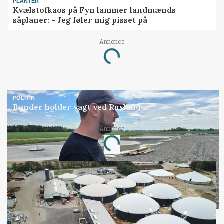
PLANTER
Kvælstofkaos på Fyn lammer landmænds
såplaner: - Jeg føler mig pisset på
Annonce
Loading...
POLITIK
Bønder holder vagt ved Rusland
Annonce
Loading...