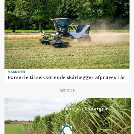
MASKINER
Forserie til selvkørende skårlægger afprøves i år
Annonce
ARRANGEMENT
Markvandring sætter fokus på elefantgræs
Annonce
Loading...