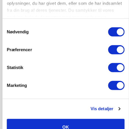
oplysninger, du har givet dem, eller som de har indsamlet
fra din brug af deres tjenester. Du samtykker til vores
cookies, hvis du fortsætter med at anvende vores
hjemmeside.
Samtykkevalg
Nødvendig
Præferencer
GRISE
Danish Crown slår igen i noteringsstrid: Tysk
Statistik
gab er 3 kroner – ikke 4,30
Marketing
Vis detaljer
OK