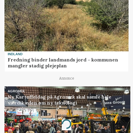
INDLAND
Fredning binder landmands jord – kommunen
mangler stadig plejeplan
Annonce
AGROMEK
Ny Kartoffeldag på Agromek skal samle hele
værdikæden om ny teknologi
Annonce
Loading...