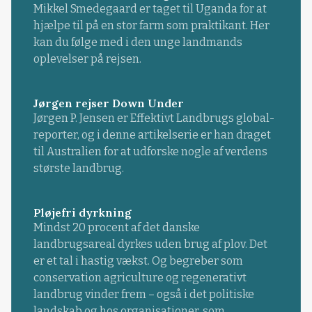
Mikkel Smedegaard er taget til Uganda for at
hjælpe til på en stor farm som praktikant. Her
kan du følge med i den unge landmands
oplevelser på rejsen.
Jørgen rejser Down Under
Jørgen P. Jensen er Effektivt Landbrugs global-
reporter, og i denne artikelserie er han draget
til Australien for at udforske nogle af verdens
største landbrug.
Pløjefri dyrkning
Mindst 20 procent af det danske
landbrugsareal dyrkes uden brug af plov. Det
er et tal i hastig vækst. Og begreber som
conservation agriculture og regenerativt
landbrug vinder frem – også i det politiske
landskab og hos organisationer, som ...