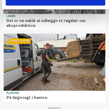
LEDER
Det er en uskik at udlægge et røgslør om
økoproduktion
HØST-TOUR
PLANTER
På døgnvagt i høsten
Annonce