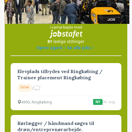
Jobs
i samarbejde med
81
ledige stillinger
Opret agent
Se alle jobs
Elevplads tilbydes ved Ringkøbing /
Trainee placement Ringkøbing
Grise
6950, Ringkøbing
06. aug.
NY
Rørlægger / håndmand søges til
dræn/entreprenørarbejde.