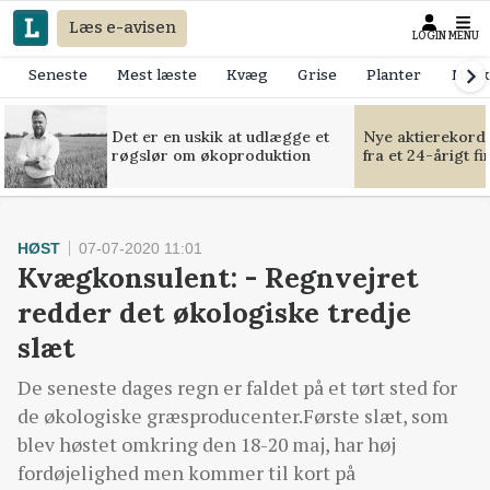
Læs e-avisen
LOGIN
MENU
Seneste
Mest læste
Kvæg
Grise
Planter
Mask
Det er en uskik at udlægge et
Nye aktierekorde
røgslør om økoproduktion
fra et 24-årigt f
HØST
07-07-2020 11:01
Kvægkonsulent: - Regnvejret
redder det økologiske tredje
slæt
De seneste dages regn er faldet på et tørt sted for
de økologiske græsproducenter.Første slæt, som
blev høstet omkring den 18-20 maj, har høj
fordøjelighed men kommer til kort på