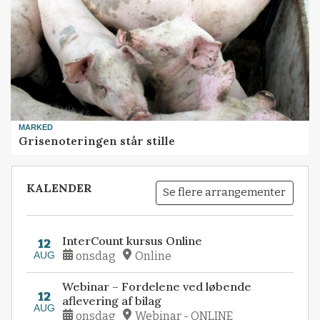
MARKED
Grisenoteringen står stille
KALENDER
Se flere arrangementer
InterCount kursus Online
12
AUG
onsdag
Online
Webinar – Fordelene ved løbende
12
aflevering af bilag
AUG
onsdag
Webinar - ONLINE