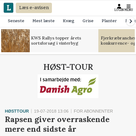
Læs e-avisen
LOGIN
MENU
Seneste
Mest læste
Kvæg
Grise
Planter
Mask
KWS Rallys topper årets
Fjerkræbranchen:
sortsforsøg i vinterbyg
konkurrence- og
HØST-TOUR
HØSTTOUR
19-07-2018 13:06
FOR ABONNENTER
Rapsen giver overraskende
mere end sidste år