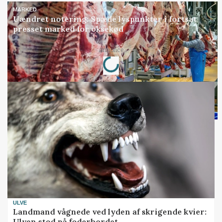
MARKED
Uændret notering: Spæde lyspunkter i fortsat
presset marked for oksekød
Loading...
Annonce
ULVE
Landmand vågnede ved lyden af skrigende kvier:
Ulven stod på foderbordet