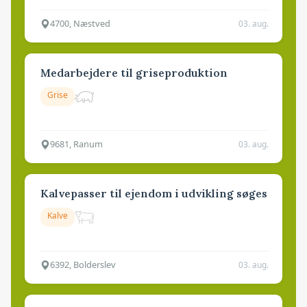
4700, Næstved
03. aug.
Medarbejdere til griseproduktion
Grise
9681, Ranum
03. aug.
Kalvepasser til ejendom i udvikling søges
Kalve
6392, Bolderslev
03. aug.