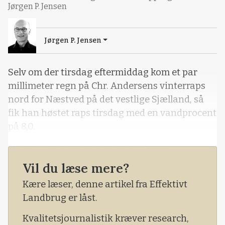
Jørgen P. Jensen
Jørgen P. Jensen
Selv om der tirsdag eftermiddag kom et par
millimeter regn på Chr. Andersens vinterraps
nord for Næstved på det vestlige Sjælland, så
fik han høstet raps tirsdag med en vandprocent
på 8,0.
Men i går, onsdag, var det svært at få
vandprocenten ned. Så sent som kl. 15 lå
Vil du læse mere?
vandprocenten stadig på 11,8.
Kære læser, denne artikel fra Effektivt
- Så vil jeg hellere vente til i morgen. Eller
Landbrug er låst.
måske i aften, fastslår Chr. Andersen.
Kvalitetsjournalistik kræver research,