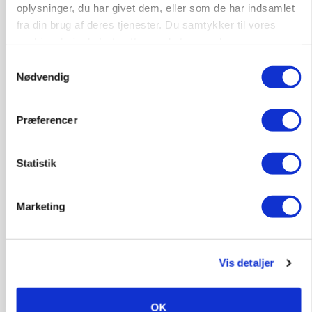
oplysninger, du har givet dem, eller som de har indsamlet
POLITIK
fra din brug af deres tjenester. Du samtykker til vores
»Nu stopper I«: Landbrugsdebattør og
cookies, hvis du fortsætter med at anvende vores
protestgruppe vil demonstrere mod ny
gødskningslov
hjemmeside.
Samtykkevalg
Nødvendig
Annonce
POLITIK
Præferencer
Folketinget behandler ny gødskningslov: Sådan
kan den ændre din bedrift fra 2027
Loading...
Statistik
Annonce
Marketing
Vis detaljer
OK