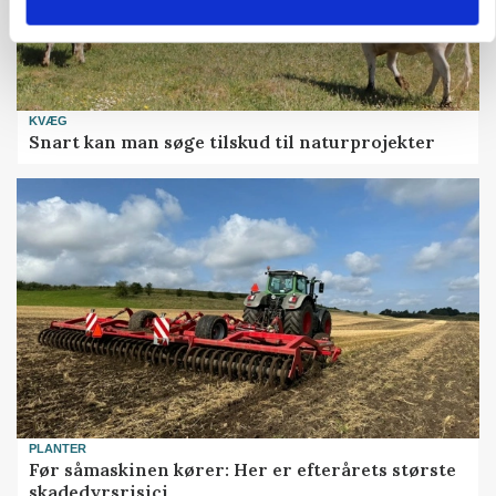
KVÆG
Snart kan man søge tilskud til naturprojekter
PLANTER
Før såmaskinen kører: Her er efterårets største
skadedyrsrisici