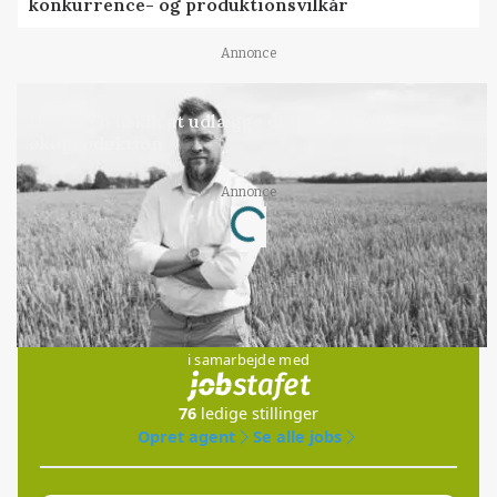
konkurrence- og produktionsvilkår
Annonce
LEDER
Det er en uskik at udlægge et røgslør om
økoproduktion
Annonce
Loading...
Jobs
i samarbejde med
76
ledige stillinger
Opret agent
Se alle jobs