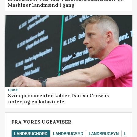
Maskiner landmænd i gang
GRISE
Svineproducenter kalder Danish Crowns
notering en katastrofe
FRA VORES UGEAVISER
LANDBRUGNORD
LANDBRUGSYD
LANDBRUGFYN
LAND