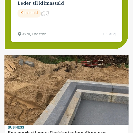
Leder til klimastald
Klimastald
9670, Løgstør
03. aug.
BUSINESS
Fra mark til mur: Byggeriet kan åbne nyt