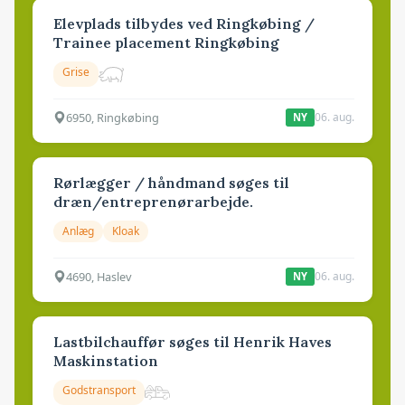
Elevplads tilbydes ved Ringkøbing /
Trainee placement Ringkøbing
Grise
6950, Ringkøbing
06. aug.
NY
Rørlægger / håndmand søges til
dræn/entreprenørarbejde.
Anlæg
Kloak
4690, Haslev
06. aug.
NY
Lastbilchauffør søges til Henrik Haves
Maskinstation
Godstransport