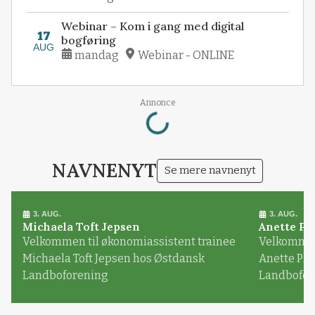
Webinar – Kom i gang med digital
17
bogføring
AUG
mandag
Webinar - ONLINE
Loading...
Annonce
NAVNENYT
Se mere navnenyt
3. AUG.
3. AUG.
Michaela Toft Jepsen
Anette Pl
Velkommen til økonomiassistent trainee
Velkommen 
Michaela Toft Jepsen hos Østdansk
Anette Pl
Landboforening
Landbofor