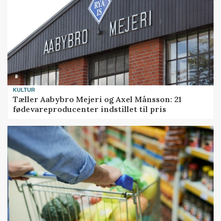
KULTUR
Tæller Aabybro Mejeri og Axel Månsson: 21
fødevareproducenter indstillet til pris