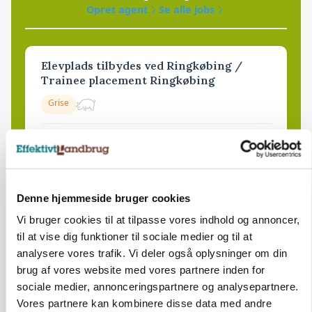
Opret agent
Se alle jobs
Elevplads tilbydes ved Ringkøbing /
Trainee placement Ringkøbing
Grise
6950, Ringkøbing
06. aug.
NY
Rørlægger / håndmand søges til
Denne hjemmeside bruger cookies
dræn/entreprenørarbejde.
Vi bruger cookies til at tilpasse vores indhold og annoncer,
Anlæg
Kloak
til at vise dig funktioner til sociale medier og til at
analysere vores trafik. Vi deler også oplysninger om din
4690, Haslev
06. aug.
NY
brug af vores website med vores partnere inden for
sociale medier, annonceringspartnere og analysepartnere.
Vores partnere kan kombinere disse data med andre
Lastbilchauffør søges til Henrik Haves