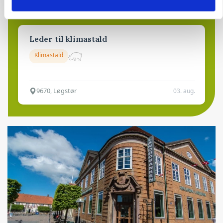
6392, Bolderslev
03. aug.
Leder til klimastald
Klimastald
9670, Løgstør
03. aug.