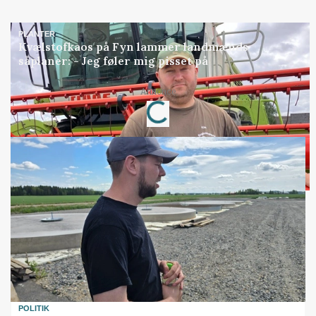
PLANTER
Kvælstofkaos på Fyn lammer landmænds
såplaner: - Jeg føler mig pisset på
Annonce
Loading...
POLITIK