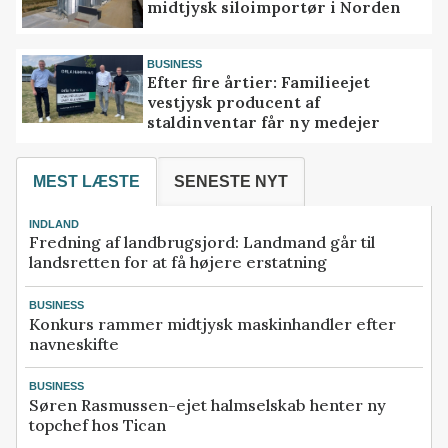
midtjysk siloimportør i Norden
BUSINESS
Efter fire årtier: Familieejet
vestjysk producent af
staldinventar får ny medejer
MEST LÆSTE
SENESTE NYT
INDLAND
Fredning af landbrugsjord: Landmand går til
landsretten for at få højere erstatning
BUSINESS
Konkurs rammer midtjysk maskinhandler efter
navneskifte
BUSINESS
Søren Rasmussen-ejet halmselskab henter ny
topchef hos Tican