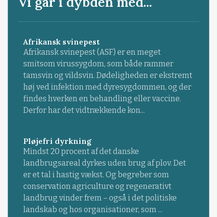
Vi går i dybden med...
Afrikansk svinepest
Afrikansk svinepest (ASF) er en meget
smitsom virussygdom, som både rammer
tamsvin og vildsvin. Dødeligheden er ekstremt
høj ved infektion med dyresygdommen, og der
findes hverken en behandling eller vaccine.
Derfor har det vidtrækkende kon...
Pløjefri dyrkning
Mindst 20 procent af det danske
landbrugsareal dyrkes uden brug af plov. Det
er et tal i hastig vækst. Og begreber som
conservation agriculture og regenerativt
landbrug vinder frem – også i det politiske
landskab og hos organisationer, som ...