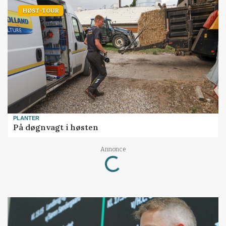
HØST-TOUR
PLANTER
På døgnvagt i høsten
Annonce
Loading...