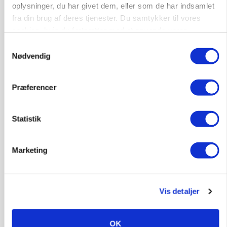
oplysninger, du har givet dem, eller som de har indsamlet
Maskinstation
fra din brug af deres tjenester. Du samtykker til vores
Godstransport
cookies, hvis du fortsætter med at anvende vores
hjemmeside.
Samtykkevalg
4700, Næstved
03. aug.
Nødvendig
Præferencer
Medarbejdere til griseproduktion
Grise
Statistik
9681, Ranum
03. aug.
Marketing
Kalvepasser til ejendom i udvikling søges
Vis detaljer
Kalve
OK