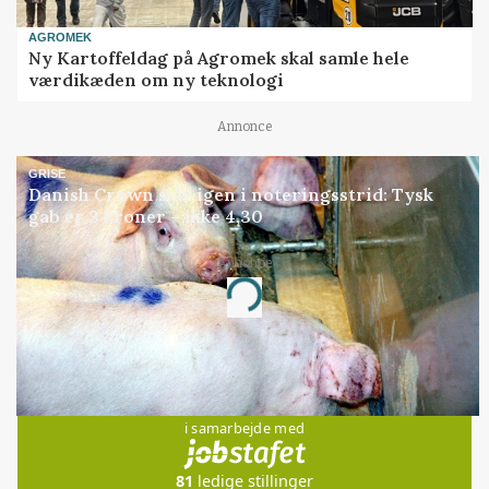
AGROMEK
Ny Kartoffeldag på Agromek skal samle hele
værdikæden om ny teknologi
Annonce
GRISE
Danish Crown slår igen i noteringsstrid: Tysk
gab er 3 kroner – ikke 4,30
Annonce
Loading...
Jobs
i samarbejde med
81
ledige stillinger