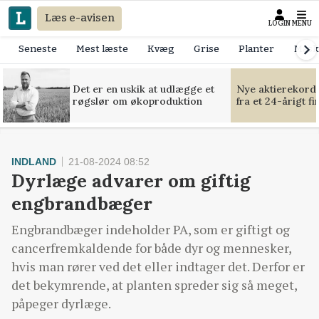
Læs e-avisen
LOGIN
MENU
Seneste
Mest læste
Kvæg
Grise
Planter
Mask
Det er en uskik at udlægge et
Nye aktierekorde
røgslør om økoproduktion
fra et 24-årigt f
INDLAND
21-08-2024 08:52
Dyrlæge advarer om giftig
engbrandbæger
Engbrandbæger indeholder PA, som er giftigt og
cancerfremkaldende for både dyr og mennesker,
hvis man rører ved det eller indtager det. Derfor er
det bekymrende, at planten spreder sig så meget,
påpeger dyrlæge.