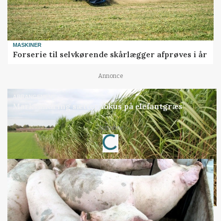
MASKINER
Forserie til selvkørende skårlægger afprøves i år
Annonce
ARRANGEMENT
Markvandring sætter fokus på elefantgræs
Annonce
Loading...