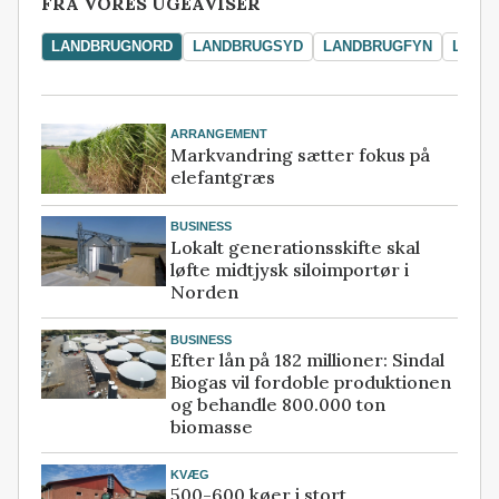
FRA VORES UGEAVISER
LANDBRUGNORD
LANDBRUGSYD
LANDBRUGFYN
LAND
ARRANGEMENT
Markvandring sætter fokus på
elefantgræs
BUSINESS
Lokalt generationsskifte skal
løfte midtjysk siloimportør i
Norden
BUSINESS
Efter lån på 182 millioner: Sindal
Biogas vil fordoble produktionen
og behandle 800.000 ton
biomasse
KVÆG
500-600 køer i stort