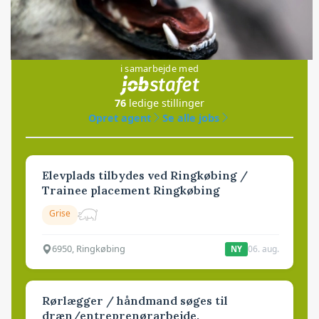
Jobs
i samarbejde med
76
ledige stillinger
Opret agent
Se alle jobs
Elevplads tilbydes ved Ringkøbing /
Trainee placement Ringkøbing
Grise
6950, Ringkøbing
06. aug.
NY
Rørlægger / håndmand søges til
dræn/entreprenørarbejde.