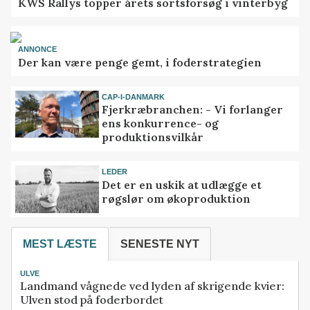
KWS Rallys topper årets sortsforsøg i vinterbyg
ANNONCE
Der kan være penge gemt, i foderstrategien
CAP-I-DANMARK
Fjerkræbranchen: - Vi forlanger
ens konkurrence- og
produktionsvilkår
LEDER
Det er en uskik at udlægge et
røgslør om økoproduktion
MEST LÆSTE
SENESTE NYT
ULVE
Landmand vågnede ved lyden af skrigende kvier:
Ulven stod på foderbordet