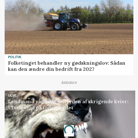
POLITIK
Folketinget behandler ny gødskningslov: Sådan
kan den ændre din bedrift fra 2027
Annonce
ULVE
Landmand vågnede ved lyden af skrigende kvier:
Ulven stod på foderbordet
Annonce
Loading...