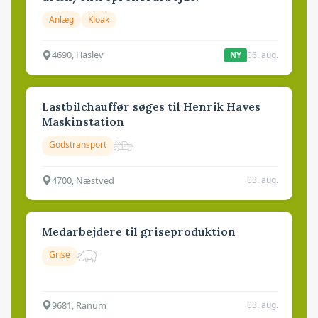
Anlæg
Kloak
4690, Haslev
06. aug.
NY
Lastbilchauffør søges til Henrik Haves
Maskinstation
Godstransport
4700, Næstved
03. aug.
Medarbejdere til griseproduktion
Grise
9681, Ranum
03. aug.