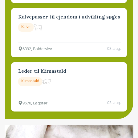
Kalvepasser til ejendom i udvikling søges
Kalve
6392, Bolderslev
03. aug.
Leder til klimastald
Klimastald
9670, Løgstør
03. aug.