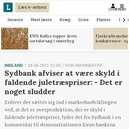
Læs e-avisen
LOGIN
MENU
Seneste
Mest læste
Kvæg
Grise
Planter
Mask
KWS Rallys topper årets
Fjerkræbranchen:
sortsforsøg i vinterbyg
konkurrence- og
INDLAND
18-08-2021 21:00
FOR ABONNENTER
Sydbank afviser at være skyld i
faldende juletræspriser: - Det er
noget sludder
Enhver der sætter sig ind i markedsudviklingen
ved, at det er overproduktion, der er skyld i
faldende juletræspriser, lyder det fra Sydbank i en
kommentar til demonstrationen foran bankens