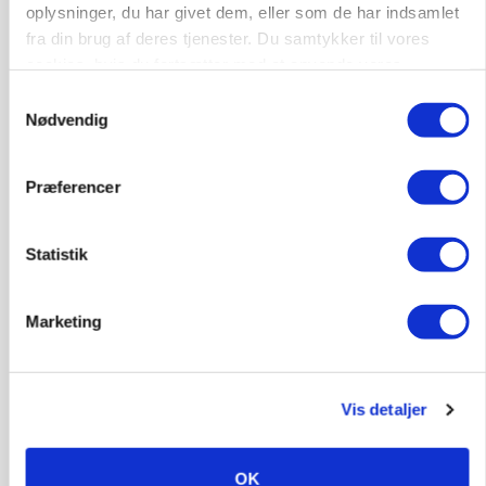
oplysninger, du har givet dem, eller som de har indsamlet
fra din brug af deres tjenester. Du samtykker til vores
cookies, hvis du fortsætter med at anvende vores
hjemmeside.
Samtykkevalg
Nødvendig
Præferencer
Statistik
KVÆG
Snart kan man søge tilskud til naturprojekter
Marketing
Annonce
PLANTER
Vis detaljer
Før såmaskinen kører: Her er efterårets største
skadedyrsrisici
OK