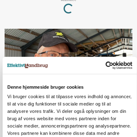
Loading...
Denne hjemmeside bruger cookies
Vi bruger cookies til at tilpasse vores indhold og annoncer,
til at vise dig funktioner til sociale medier og til at
POLITIK
»Nu stopper I«: Landbrugsdebattør og
analysere vores trafik. Vi deler også oplysninger om din
protestgruppe vil demonstrere mod ny
brug af vores website med vores partnere inden for
gødskningslov
sociale medier, annonceringspartnere og analysepartnere.
Vores partnere kan kombinere disse data med andre
Annonce