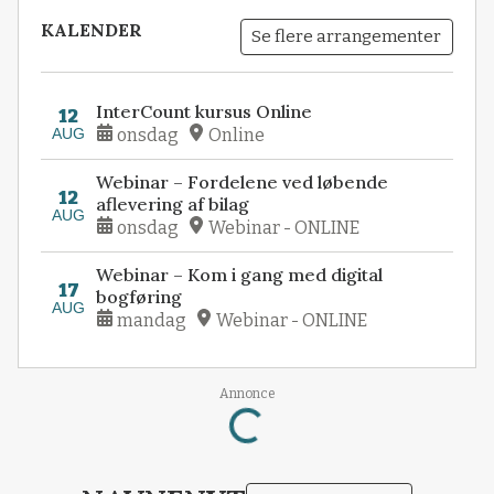
KALENDER
Se flere arrangementer
InterCount kursus Online
12
AUG
onsdag
Online
Webinar – Fordelene ved løbende
12
aflevering af bilag
AUG
onsdag
Webinar - ONLINE
Webinar – Kom i gang med digital
17
bogføring
AUG
mandag
Webinar - ONLINE
Annonce
Loading...