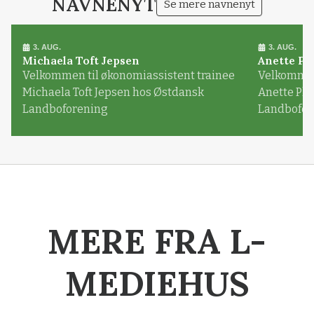
NAVNENYT
Se mere navnenyt
3. AUG.
3. AUG.
Michaela Toft Jepsen
Anette Pl
Velkommen til økonomiassistent trainee
Velkommen 
Michaela Toft Jepsen hos Østdansk
Anette Pl
Landboforening
Landbofor
MERE FRA L-
MEDIEHUS