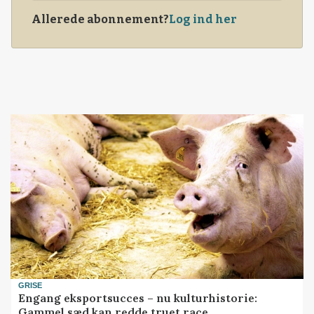
Allerede abonnement?
Log ind her
GRISE
Engang eksportsucces – nu kulturhistorie:
Gammel sæd kan redde truet race