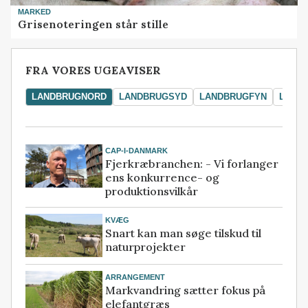
MARKED
Grisenoteringen står stille
FRA VORES UGEAVISER
LANDBRUGNORD
LANDBRUGSYD
LANDBRUGFYN
LAND
CAP-I-DANMARK
Fjerkræbranchen: - Vi forlanger
ens konkurrence- og
produktionsvilkår
KVÆG
Snart kan man søge tilskud til
naturprojekter
ARRANGEMENT
Markvandring sætter fokus på
elefantgræs