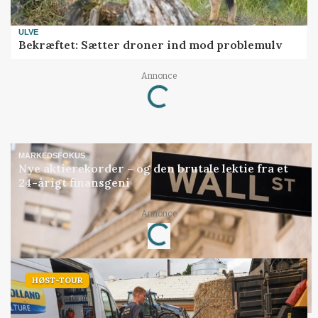
ULVE
Bekræftet: Sætter droner ind mod problemulv
Annonce
Loading...
MARKEDSFOKUS
Nye aktierekorder – og den brutale lektie fra et
24-årigt finansgeni
Annonce
Loading...
HØST-TOUR