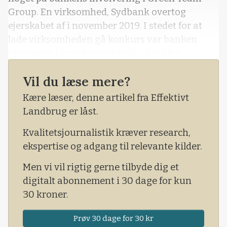
Group. En virksomhed, Sydbank overtog
ejerskabet af i november 2019. I stedet for at
lade virksomheden gå konkurs var banken
involveret i en rekonstruktion, der blev
påbegyndt i 2018 af den trængte
Vil du læse mere?
juletræsproducent, der sælger juletræer i flere
europæiske lande. Banken har blandt andet
Kære læser, denne artikel fra Effektivt
indsat sin egen bestyrelse i selskabet.
Landbrug er låst.
Kvalitetsjournalistik kræver research,
ekspertise og adgang til relevante kilder.
Men vi vil rigtig gerne tilbyde dig et
digitalt abonnement i 30 dage for kun
30 kroner.
Prøv 30 dage for 30 kr