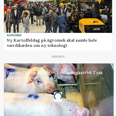
AGROMEK
Ny Kartoffeldag på Agromek skal samle hele
værdikæden om ny teknologi
Annonce
GRISE
Danish Crown slår igen i noteringsstrid: Tysk
gab er 3 kroner – ikke 4,30
Annonce
Loading...