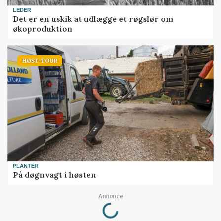
LEDER
Det er en uskik at udlægge et røgslør om
økoproduktion
HØST-TOUR
PLANTER
På døgnvagt i høsten
Loading...
Annonce