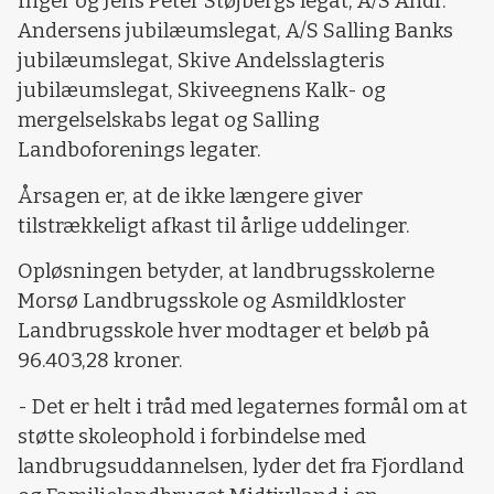
Inger og Jens Peter Støjbergs legat, A/S Andr.
Andersens jubilæumslegat, A/S Salling Banks
jubilæumslegat, Skive Andelsslagteris
jubilæumslegat, Skiveegnens Kalk- og
mergelselskabs legat og Salling
Landboforenings legater.
Årsagen er, at de ikke længere giver
tilstrækkeligt afkast til årlige uddelinger.
Opløsningen betyder, at landbrugsskolerne
Morsø Landbrugsskole og Asmildkloster
Landbrugsskole hver modtager et beløb på
96.403,28 kroner.
- Det er helt i tråd med legaternes formål om at
støtte skoleophold i forbindelse med
landbrugsuddannelsen, lyder det fra Fjordland