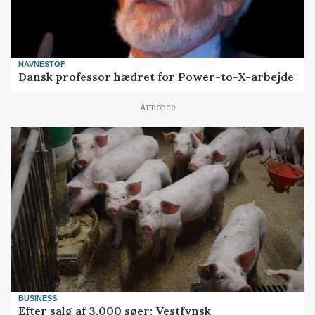
NAVNESTOF
Dansk professor hædret for Power-to-X-arbejde
Annonce
BUSINESS
Efter salg af 3.000 søer: Vestfynsk