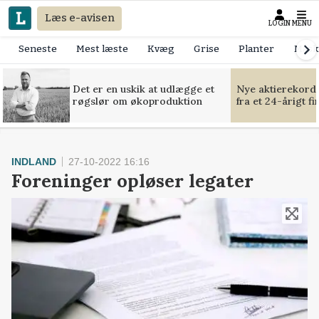
Læs e-avisen
LOGIN
MENU
Seneste
Mest læste
Kvæg
Grise
Planter
Mask
Det er en uskik at udlægge et
Nye aktierekorde
røgslør om økoproduktion
fra et 24-årigt f
INDLAND
27-10-2022 16:16
Foreninger opløser legater