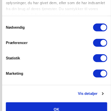
oplysninger, du har givet dem, eller som de har indsamlet
fra din brug af deres tjenester. Du samtykker til vores
cookies, hvis du fortsætter med at anvende vores
hjemmeside.
Samtykkevalg
Nødvendig
Præferencer
MASKINER
Forserie til selvkørende skårlægger afprøves i år
Statistik
Annonce
Marketing
ARRANGEMENT
Markvandring sætter fokus på elefantgræs
Loading...
Annonce
Vis detaljer
OK