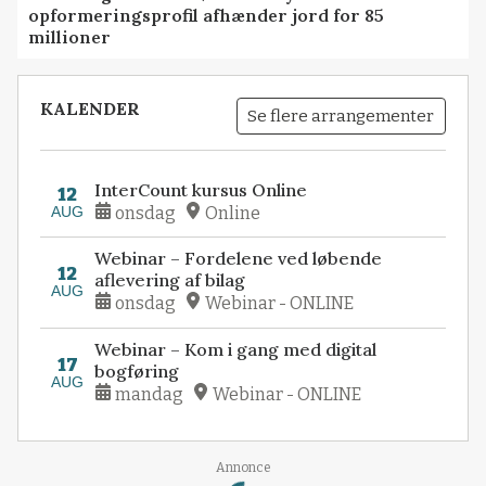
opformeringsprofil afhænder jord for 85
millioner
KALENDER
Se flere arrangementer
InterCount kursus Online
12
AUG
onsdag
Online
Webinar – Fordelene ved løbende
12
aflevering af bilag
AUG
onsdag
Webinar - ONLINE
Webinar – Kom i gang med digital
17
bogføring
AUG
mandag
Webinar - ONLINE
Loading...
Annonce