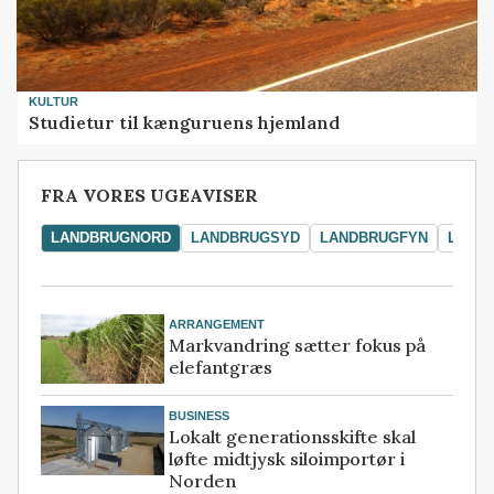
KULTUR
Studietur til kænguruens hjemland
FRA VORES UGEAVISER
LANDBRUGNORD
LANDBRUGSYD
LANDBRUGFYN
LAND
ARRANGEMENT
Markvandring sætter fokus på
elefantgræs
BUSINESS
Lokalt generationsskifte skal
løfte midtjysk siloimportør i
Norden