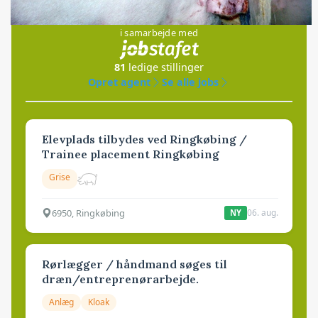
Jobs
i samarbejde med
81
ledige stillinger
Opret agent
Se alle jobs
Elevplads tilbydes ved Ringkøbing /
Trainee placement Ringkøbing
Grise
6950, Ringkøbing
06. aug.
NY
Rørlægger / håndmand søges til
dræn/entreprenørarbejde.
Anlæg
Kloak