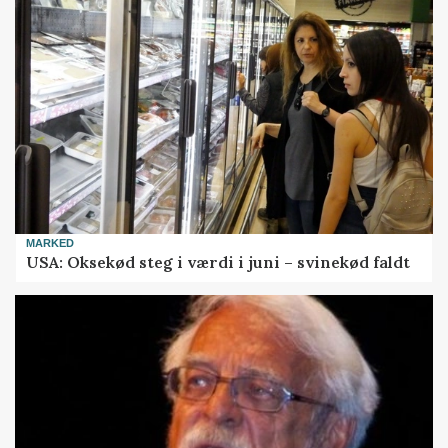
MARKED
USA: Oksekød steg i værdi i juni – svinekød faldt