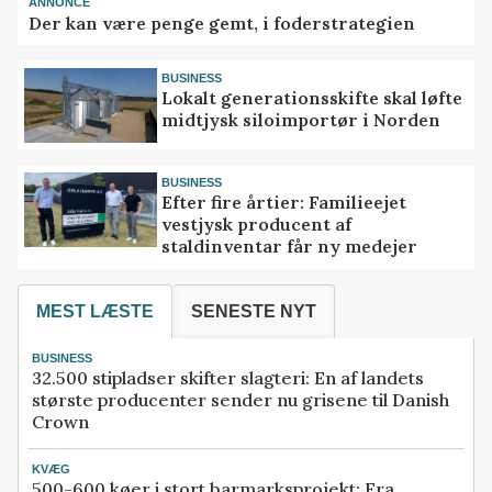
ANNONCE
Der kan være penge gemt, i foderstrategien
BUSINESS
Lokalt generationsskifte skal løfte
midtjysk siloimportør i Norden
BUSINESS
Efter fire årtier: Familieejet
vestjysk producent af
staldinventar får ny medejer
MEST LÆSTE
SENESTE NYT
BUSINESS
32.500 stipladser skifter slagteri: En af landets
største producenter sender nu grisene til Danish
Crown
KVÆG
500-600 køer i stort barmarksprojekt: Fra