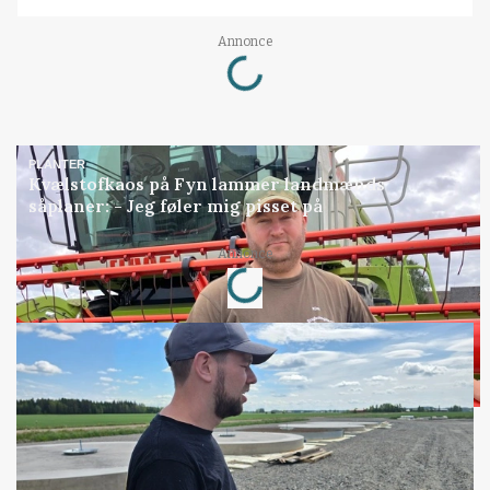
Loading...
Annonce
PLANTER
Kvælstofkaos på Fyn lammer landmænds
såplaner: - Jeg føler mig pisset på
Loading...
Annonce