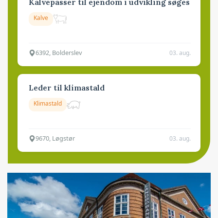
Kalvepasser til ejendom i udvikling søges
Kalve
6392, Bolderslev
03. aug.
Leder til klimastald
Klimastald
9670, Løgstør
03. aug.