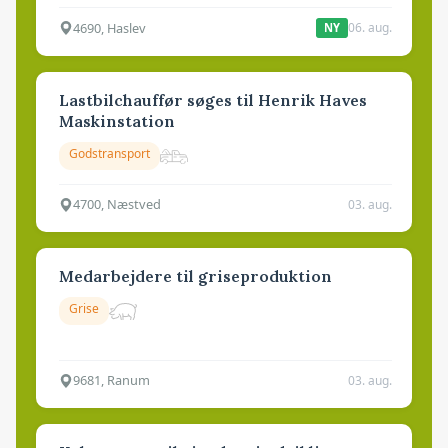
4690, Haslev
06. aug.
NY
Lastbilchauffør søges til Henrik Haves
Maskinstation
Godstransport
4700, Næstved
03. aug.
Medarbejdere til griseproduktion
Grise
9681, Ranum
03. aug.