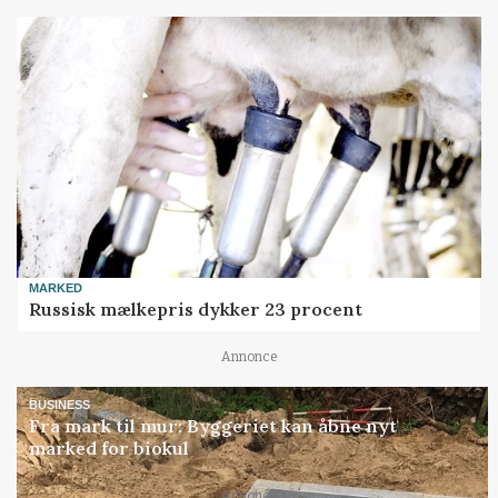
MARKED
Russisk mælkepris dykker 23 procent
Annonce
BUSINESS
Fra mark til mur: Byggeriet kan åbne nyt
marked for biokul
Annonce