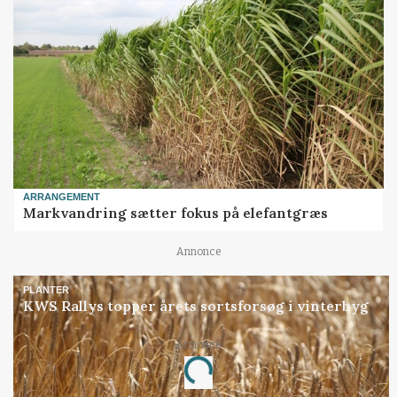
ARRANGEMENT
Markvandring sætter fokus på elefantgræs
Annonce
PLANTER
KWS Rallys topper årets sortsforsøg i vinterbyg
Annonce
Loading...