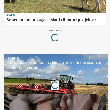
KVÆG
Snart kan man søge tilskud til naturprojekter
Annonce
Loading...
PLANTER
Før såmaskinen kører: Her er efterårets største
skadedyrsrisici
Annonce
Loading...