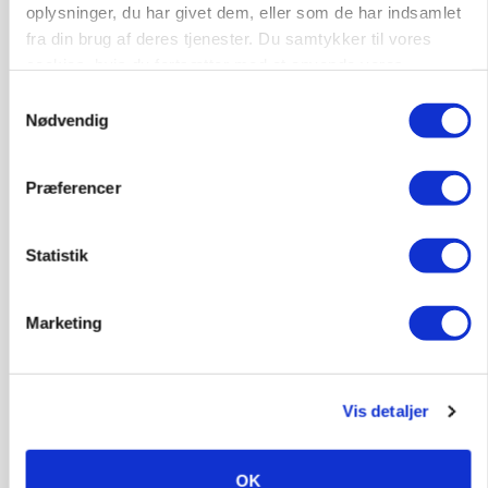
oplysninger, du har givet dem, eller som de har indsamlet
fra din brug af deres tjenester. Du samtykker til vores
cookies, hvis du fortsætter med at anvende vores
hjemmeside.
Samtykkevalg
Nødvendig
Præferencer
CAP-I-DANMARK
Fjerkræbranchen: - Vi forlanger ens
Statistik
konkurrence- og produktionsvilkår
Marketing
Vis detaljer
OK