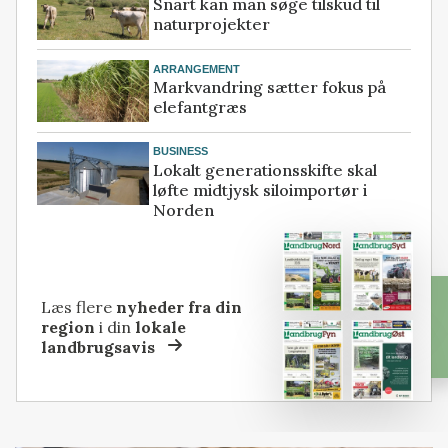
Snart kan man søge tilskud til
naturprojekter
ARRANGEMENT
Markvandring sætter fokus på
elefantgræs
BUSINESS
Lokalt generationsskifte skal
løfte midtjysk siloimportør i
Norden
Læs flere
nyheder fra din
region
i din
lokale
landbrugsavis