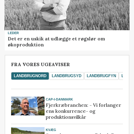
LEDER
Det er en uskik at udlægge et røgslør om
økoproduktion
FRA VORES UGEAVISER
LANDBRUGNORD
LANDBRUGSYD
LANDBRUGFYN
LAND
CAP-I-DANMARK
Fjerkræbranchen: - Vi forlanger
ens konkurrence- og
produktionsvilkår
KVÆG