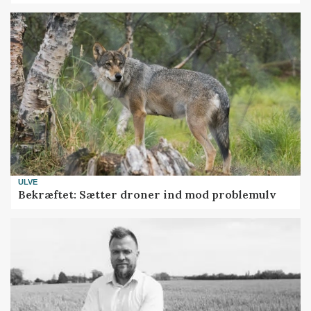
ULVE
Bekræftet: Sætter droner ind mod problemulv