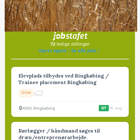
Jobs
i samarbejde med
72
ledige stillinger
Opret agent
Se alle jobs
Elevplads tilbydes ved Ringkøbing /
Trainee placement Ringkøbing
Grise
6950, Ringkøbing
06. aug.
NY
Rørlægger / håndmand søges til
dræn/entreprenørarbejde.