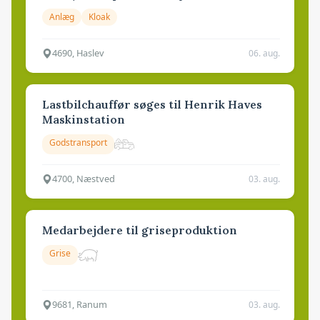
Anlæg
Kloak
4690, Haslev
06. aug.
Lastbilchauffør søges til Henrik Haves
Maskinstation
Godstransport
4700, Næstved
03. aug.
Medarbejdere til griseproduktion
Grise
9681, Ranum
03. aug.