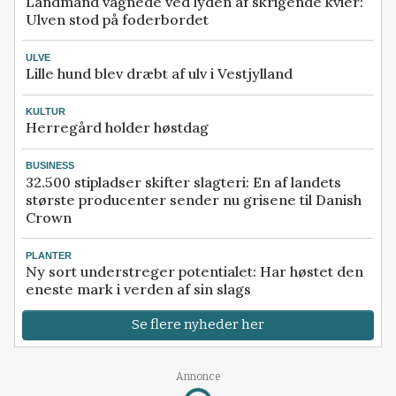
Landmand vågnede ved lyden af skrigende kvier:
Ulven stod på foderbordet
ULVE
Lille hund blev dræbt af ulv i Vestjylland
KULTUR
Herregård holder høstdag
BUSINESS
32.500 stipladser skifter slagteri: En af landets
største producenter sender nu grisene til Danish
Crown
PLANTER
Ny sort understreger potentialet: Har høstet den
eneste mark i verden af sin slags
Se flere nyheder her
Annonce