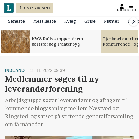
Læs e-avisen
LOGIN
MENU
Seneste
Mest læste
Kvæg
Grise
Planter
Mask
KWS Rallys topper årets
Fjerkræbranchen:
sortsforsøg i vinterbyg
konkurrence- og
INDLAND
18-11-2022 09:39
Medlemmer søges til ny
leverandørforening
Arbejdsgruppe søger leverandører og aftagere til
kommende biogasanlæg mellem Næstved og
Ringsted, og satser på stiftende generalforsamling
om få måneder.