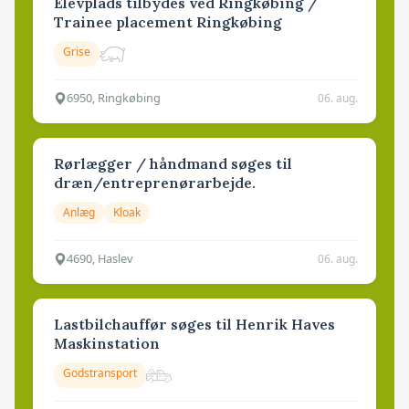
Elevplads tilbydes ved Ringkøbing /
Trainee placement Ringkøbing
Grise
6950, Ringkøbing
06. aug.
Rørlægger / håndmand søges til
dræn/entreprenørarbejde.
Anlæg
Kloak
4690, Haslev
06. aug.
Lastbilchauffør søges til Henrik Haves
Maskinstation
Godstransport