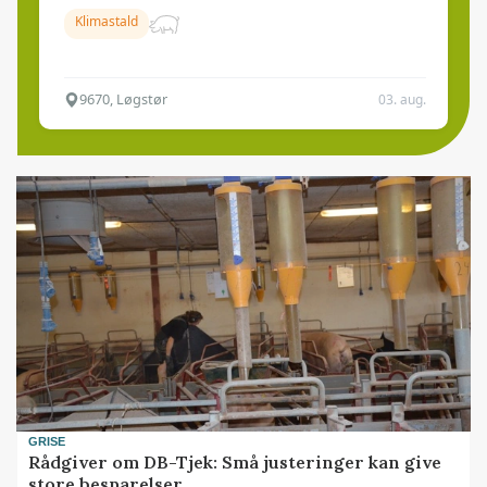
Klimastald
9670, Løgstør
03. aug.
GRISE
Rådgiver om DB-Tjek: Små justeringer kan give
store besparelser