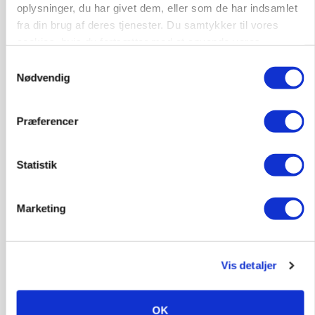
oplysninger, du har givet dem, eller som de har indsamlet
fra din brug af deres tjenester. Du samtykker til vores
cookies, hvis du fortsætter med at anvende vores
hjemmeside.
Samtykkevalg
Nødvendig
KULTUR
Kvinderne går mest op i madspild, men smider
lige så ofte mad ud som mændene
Præferencer
Annonce
Statistik
Marketing
Vis detaljer
OK