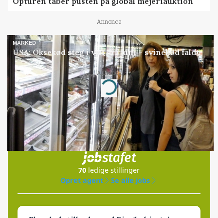
Opturen taber pusten på global mejeriauktion
Annonce
MARKED
USA: Oksekød steg i værdi i juni – svinekød faldt
Annonce
Loading...
Jobs
i samarbejde med
70
ledige stillinger
Opret agent
Se alle jobs