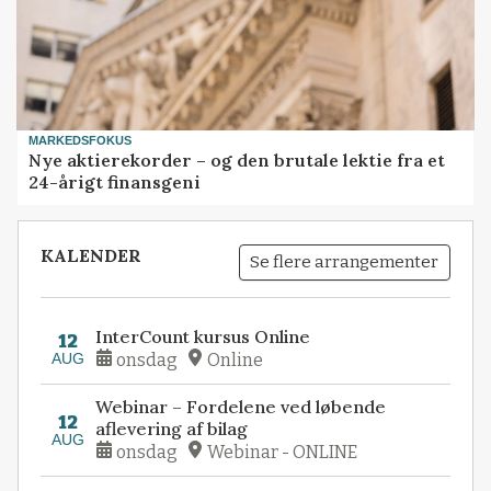
MARKEDSFOKUS
Nye aktierekorder – og den brutale lektie fra et
24-årigt finansgeni
KALENDER
Se flere arrangementer
InterCount kursus Online
12
AUG
onsdag
Online
Webinar – Fordelene ved løbende
12
aflevering af bilag
AUG
onsdag
Webinar - ONLINE