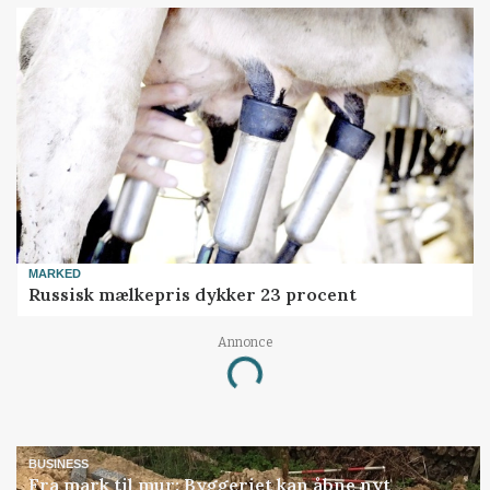
MARKED
Russisk mælkepris dykker 23 procent
Annonce
Loading...
BUSINESS
Fra mark til mur: Byggeriet kan åbne nyt