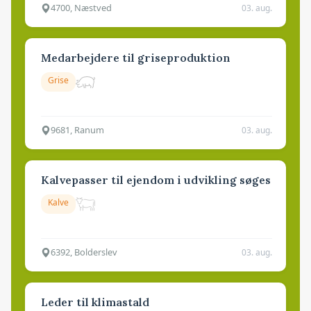
4700, Næstved
03. aug.
Medarbejdere til griseproduktion
Grise
9681, Ranum
03. aug.
Kalvepasser til ejendom i udvikling søges
Kalve
6392, Bolderslev
03. aug.
Leder til klimastald