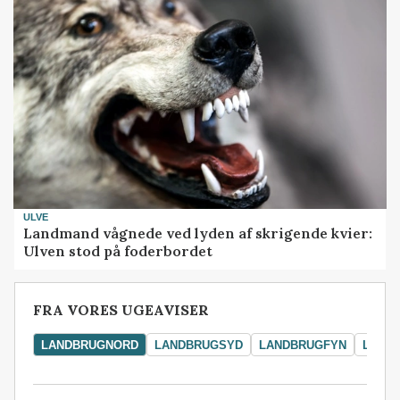
ULVE
Landmand vågnede ved lyden af skrigende kvier:
Ulven stod på foderbordet
FRA VORES UGEAVISER
LANDBRUGNORD
LANDBRUGSYD
LANDBRUGFYN
LAND