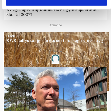
KVÆG
KvægrådgivningDanmark: Er gyllekapaciteten
klar til 2027?
Annonce
PLANTER
KWS Rallys topper årets sortsforsøg i vinterbyg
Annonce
Loading...