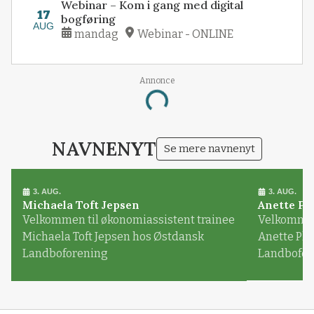
Webinar – Kom i gang med digital
17
bogføring
AUG
mandag
Webinar - ONLINE
Annonce
Loading...
NAVNENYT
Se mere navnenyt
3. AUG.
3. AUG.
Michaela Toft Jepsen
Anette Pl
Velkommen til økonomiassistent trainee
Velkommen 
Michaela Toft Jepsen hos Østdansk
Anette Pl
Landboforening
Landbofor