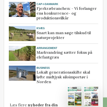
CAP-I-DANMARK
Fjerkræbranchen: - Vi forlanger
ens konkurrence- og
produktionsvilkår
KVÆG
Snart kan man søge tilskud til
naturprojekter
ARRANGEMENT
Markvandring sætter fokus på
elefantgræs
BUSINESS
Lokalt generationsskifte skal
løfte midtjysk siloimportør i
Norden
Læs flere
nyheder fra din