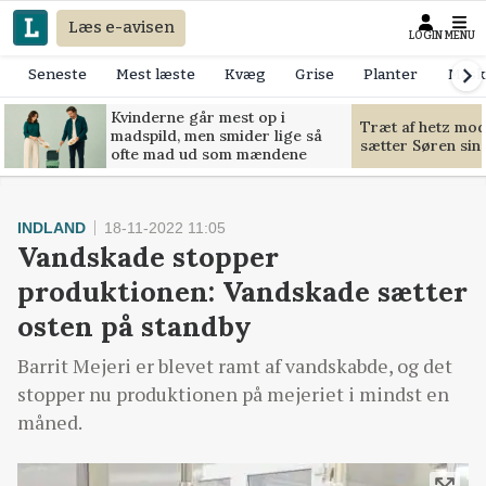
Læs e-avisen
LOGIN
MENU
Seneste
Mest læste
Kvæg
Grise
Planter
Mask
Kvinderne går mest op i
Træt af hetz mo
madspild, men smider lige så
sætter Søren sin g
ofte mad ud som mændene
INDLAND
18-11-2022 11:05
Vandskade stopper
produktionen: Vandskade sætter
osten på standby
Barrit Mejeri er blevet ramt af vandskabde, og det
stopper nu produktionen på mejeriet i mindst en
måned.