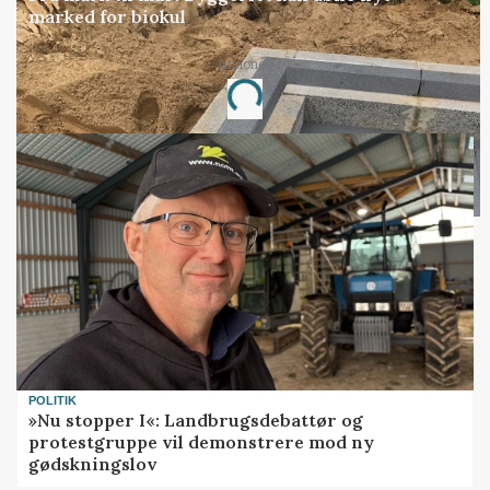
marked for biokul
Annonce
Loading...
POLITIK
»Nu stopper I«: Landbrugsdebattør og
protestgruppe vil demonstrere mod ny
gødskningslov