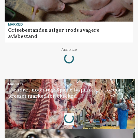
MARKED
Grisebestanden stiger trods svagere
avlsbestand
Loading...
Annonce
MARKED
Uændret notering: Spæde lyspunkter i fortsat
presset marked for oksekød
Loading...
Annonce