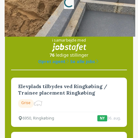
Loading...
Jobs
i samarbejde med
76
ledige stillinger
Opret agent
Se alle jobs
Elevplads tilbydes ved Ringkøbing /
Trainee placement Ringkøbing
Grise
6950, Ringkøbing
06. aug.
NY