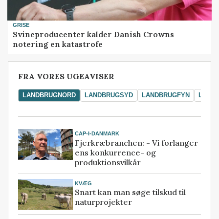
GRISE
Svineproducenter kalder Danish Crowns
notering en katastrofe
FRA VORES UGEAVISER
LANDBRUGNORD
LANDBRUGSYD
LANDBRUGFYN
LAND
CAP-I-DANMARK
Fjerkræbranchen: - Vi forlanger
ens konkurrence- og
produktionsvilkår
KVÆG
Snart kan man søge tilskud til
naturprojekter