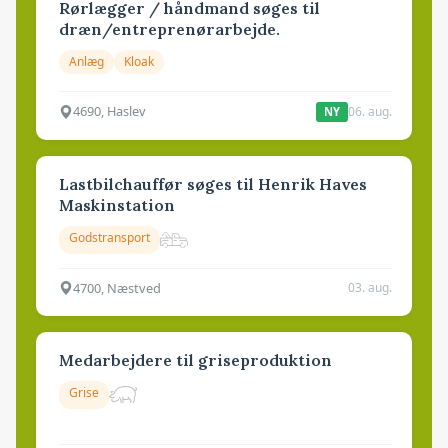
Rørlægger / håndmand søges til
dræn/entreprenørarbejde.
Anlæg
Kloak
4690, Haslev
06. aug.
NY
Lastbilchauffør søges til Henrik Haves
Maskinstation
Godstransport
4700, Næstved
03. aug.
Medarbejdere til griseproduktion
Grise