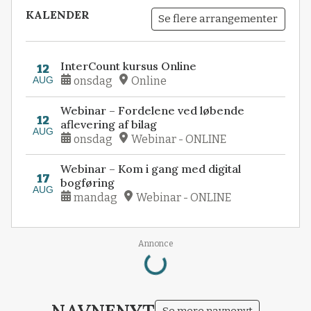
KALENDER
Se flere arrangementer
InterCount kursus Online
12
AUG
onsdag
Online
Webinar – Fordelene ved løbende
12
aflevering af bilag
AUG
onsdag
Webinar - ONLINE
Webinar – Kom i gang med digital
17
bogføring
AUG
mandag
Webinar - ONLINE
Loading...
Annonce