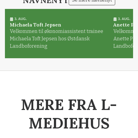
NAVNENYT
Se mere navnenyt
3. AUG.
3. AUG.
Michaela Toft Jepsen
Anette Pl
Velkommen til økonomiassistent trainee
Velkommen 
Michaela Toft Jepsen hos Østdansk
Anette Pl
Landboforening
Landbofor
MERE FRA L-
MEDIEHUS