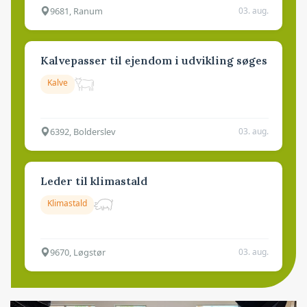
9681, Ranum
03. aug.
Kalvepasser til ejendom i udvikling søges
Kalve
6392, Bolderslev
03. aug.
Leder til klimastald
Klimastald
9670, Løgstør
03. aug.