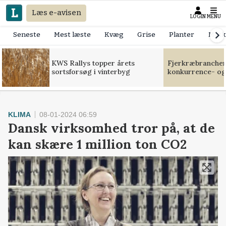
Læs e-avisen
LOGIN
MENU
Seneste
Mest læste
Kvæg
Grise
Planter
Mask
KWS Rallys topper årets
Fjerkræbranchen:
sortsforsøg i vinterbyg
konkurrence- og
KLIMA
08-01-2024 06:59
Dansk virksomhed tror på, at de
kan skære 1 million ton CO2