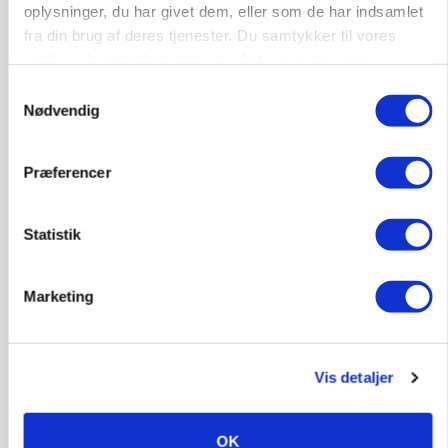
Annonce
oplysninger, du har givet dem, eller som de har indsamlet
fra din brug af deres tjenester. Du samtykker til vores
cookies, hvis du fortsætter med at anvende vores
hjemmeside.
Samtykkevalg
Nødvendig
Præferencer
Statistik
POLITIK
»Nu stopper I«: Landbrugsdebattør og
Marketing
protestgruppe vil demonstrere mod ny
gødskningslov
Vis detaljer
Annonce
POLITIK
Folketinget behandler ny gødskningslov: Sådan
OK