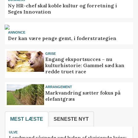
Ny HR-chef skal koble kultur og forretning i
Seges Innovation
ANNONCE
Der kan være penge gemt, i foderstrategien
GRISE
Engang eksportsucces – nu
kulturhistorie: Gammel sæd kan
redde truet race
ARRANGEMENT
Markvandring sætter fokus på
elefantgræs
MEST LÆSTE
SENESTE NYT
ULVE
Landmand vågnede ved lyden af skrigende kvier: