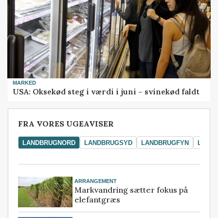
MARKED
USA: Oksekød steg i værdi i juni – svinekød faldt
FRA VORES UGEAVISER
LANDBRUGNORD
LANDBRUGSYD
LANDBRUGFYN
LAND
ARRANGEMENT
Markvandring sætter fokus på
elefantgræs