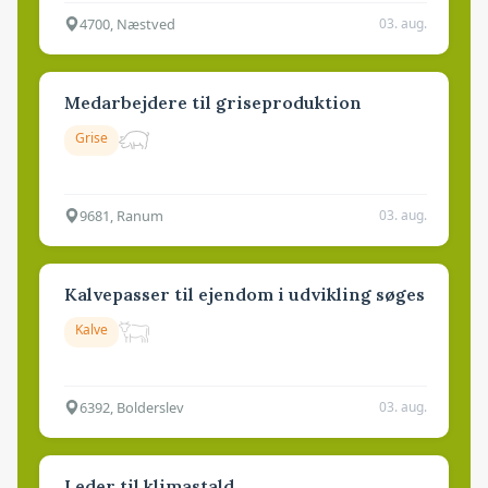
4700, Næstved
03. aug.
Medarbejdere til griseproduktion
Grise
9681, Ranum
03. aug.
Kalvepasser til ejendom i udvikling søges
Kalve
6392, Bolderslev
03. aug.
Leder til klimastald