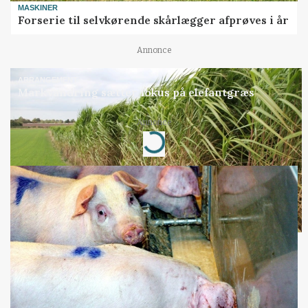
MASKINER
Forserie til selvkørende skårlægger afprøves i år
Annonce
ARRANGEMENT
Markvandring sætter fokus på elefantgræs
Annonce
Loading...