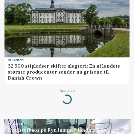
BUSINESS
32.500 stipladser skifter slagteri: En af landets
største producenter sender nu grisene til
Danish Crown
Annonce
Loading...
PLANTER
Kvælstofkaos på Fyn lammer landmænds