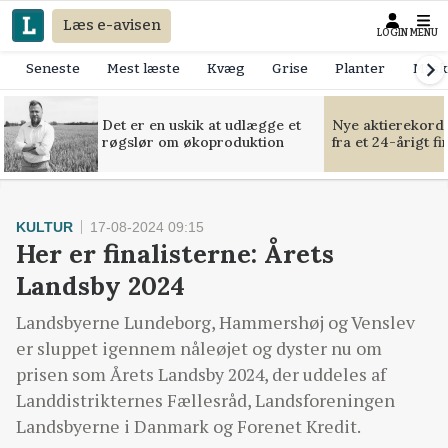
Læs e-avisen
LOGIN
MENU
Seneste
Mest læste
Kvæg
Grise
Planter
Mask
Det er en uskik at udlægge et
Nye aktierekorde
røgslør om økoproduktion
fra et 24-årigt f
KULTUR
17-08-2024 09:15
Her er finalisterne: Årets
Landsby 2024
Landsbyerne Lundeborg, Hammershøj og Venslev
er sluppet igennem nåleøjet og dyster nu om
prisen som Årets Landsby 2024, der uddeles af
Landdistrikternes Fællesråd, Landsforeningen
Landsbyerne i Danmark og Forenet Kredit.