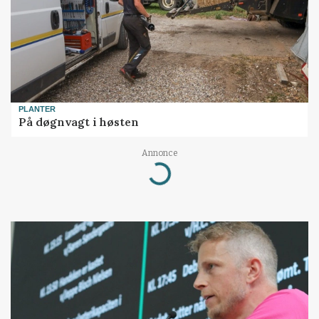
PLANTER
På døgnvagt i høsten
Annonce
Loading...