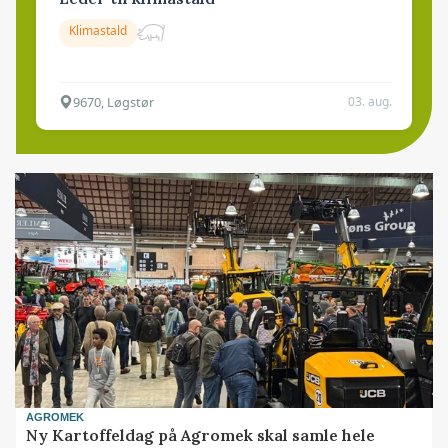
Klimastald
9670, Løgstør
03. aug.
AGROMEK
Ny Kartoffeldag på Agromek skal samle hele