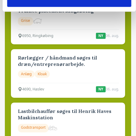
Elevplads tilbydes ved Ringkøbing /
Trainee placement Ringkøbing
Grise
6950, Ringkøbing
06. aug.
NY
Rørlægger / håndmand søges til
dræn/entreprenørarbejde.
Anlæg
Kloak
4690, Haslev
06. aug.
NY
Lastbilchauffør søges til Henrik Haves
Maskinstation
Godstransport