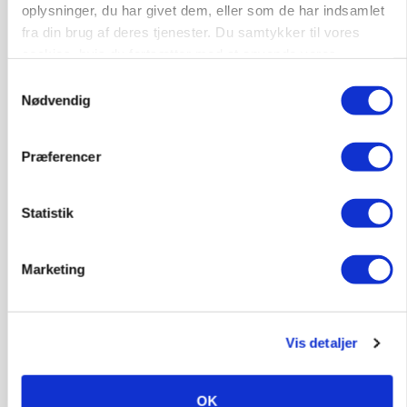
oplysninger, du har givet dem, eller som de har indsamlet
fra din brug af deres tjenester. Du samtykker til vores
Annonce
cookies, hvis du fortsætter med at anvende vores
INDLAND
hjemmeside.
Samtykkevalg
Fredning binder landmands jord – kommunen
Nødvendig
mangler stadig plejeplan
Loading...
Annonce
Præferencer
Statistik
Jobs
Marketing
i samarbejde med
80
ledige stillinger
Vis detaljer
Opret agent
Se alle jobs
OK