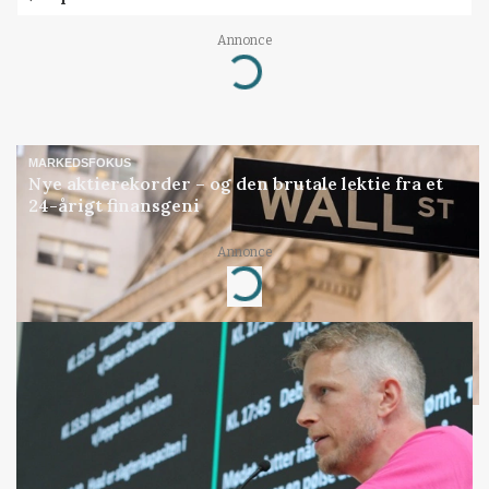
Annonce
Loading...
MARKEDSFOKUS
Nye aktierekorder – og den brutale lektie fra et
24-årigt finansgeni
Annonce
Loading...