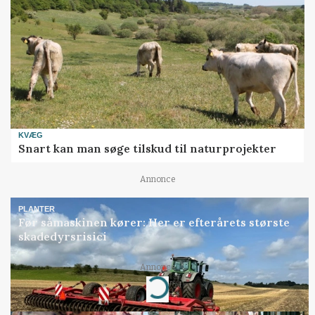
KVÆG
Snart kan man søge tilskud til naturprojekter
Annonce
PLANTER
Før såmaskinen kører: Her er efterårets største
skadedyrsrisici
Annonce
Loading...