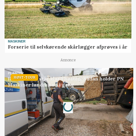
MASKINER
Forserie til selvkørende skårlægger afprøves i år
Annonce
PLANTER
HØST-TOUR
18 montører står klar i høsten: Sådan holder PN
Maskiner landmænd i gang
Loading...
Annonce
Jobs