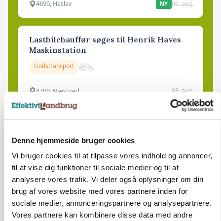
4690, Haslev
06. aug.
NY
Lastbilchauffør søges til Henrik Haves
Maskinstation
Godstransport
4700, Næstved
03. aug.
Medarbejdere til griseproduktion
Denne hjemmeside bruger cookies
Grise
Vi bruger cookies til at tilpasse vores indhold og annoncer,
til at vise dig funktioner til sociale medier og til at
9681, Ranum
03. aug.
analysere vores trafik. Vi deler også oplysninger om din
brug af vores website med vores partnere inden for
sociale medier, annonceringspartnere og analysepartnere.
Kalvepasser til ejendom i udvikling søges
Vores partnere kan kombinere disse data med andre