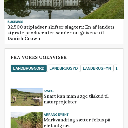
BUSINESS
32.500 stipladser skifter slagteri: En af landets
største producenter sender nu grisene til
Danish Crown
FRA VORES UGEAVISER
LANDBRUGNORD
LANDBRUGSYD
LANDBRUGFYN
LAND
KVÆG
Snart kan man søge tilskud til
naturprojekter
ARRANGEMENT
Markvandring sætter fokus på
elefantgræs