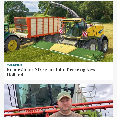
MASKINER
Krone åbner XDisc for John Deere og New
Holland