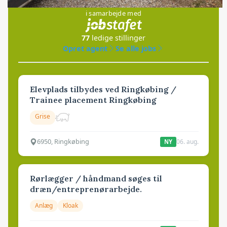
i samarbejde med
77
ledige stillinger
Opret agent
Se alle jobs
Elevplads tilbydes ved Ringkøbing /
Trainee placement Ringkøbing
Grise
6950, Ringkøbing
06. aug.
NY
Rørlægger / håndmand søges til
dræn/entreprenørarbejde.
Anlæg
Kloak