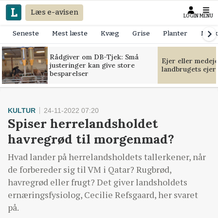
Læs e-avisen
LOGIN
MENU
Seneste
Mest læste
Kvæg
Grise
Planter
Mask
Rådgiver om DB-Tjek: Små
Ejer eller medej
justeringer kan give store
landbrugets ejer
besparelser
KULTUR
24-11-2022 07:20
Spiser herrelandsholdet
havregrød til morgenmad?
Hvad lander på herrelandsholdets tallerkener, når
de forbereder sig til VM i Qatar? Rugbrød,
havregrød eller frugt? Det giver landsholdets
ernæringsfysiolog, Cecilie Refsgaard, her svaret
på.