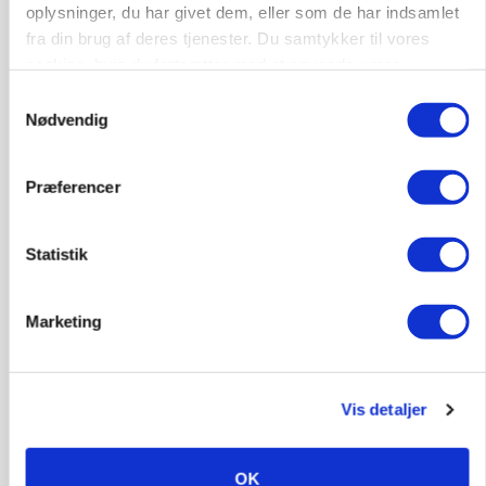
oplysninger, du har givet dem, eller som de har indsamlet
Kalve
fra din brug af deres tjenester. Du samtykker til vores
cookies, hvis du fortsætter med at anvende vores
hjemmeside.
6392, Bolderslev
03. aug.
Samtykkevalg
Nødvendig
Leder til klimastald
Præferencer
Klimastald
Statistik
9670, Løgstør
03. aug.
Marketing
Vis detaljer
OK