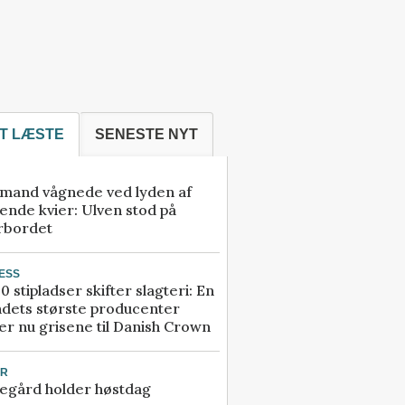
T LÆSTE
SENESTE NYT
mand vågnede ved lyden af
ende kvier: Ulven stod på
rbordet
ESS
0 stipladser skifter slagteri: En
ndets største producenter
r nu grisene til Danish Crown
UR
egård holder høstdag