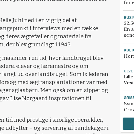
fod
BUSI
elle Juhl ned i en vigtig del af
32.5
angspunkt i interviews med en række
En a
send
g deres ægtefæller og materiale fra
 der blev grundlagt i 1943.
KULT
Her
maskiner i en tid, hvor landbruget blev
ledere, elever og læremestre og om
ULVE
r langt ud over landbruget. Som fx lederen
Lill
a forsøg med ægtransplantationer var med
Vest
 reagensglasbørn. Men også om en sippet og
 gav Lise Nørgaard inspirationen til
GRIS
Svin
Crow
en tid med prestige i snorlige roerækker,
e udbytter – og servering af pandekager i