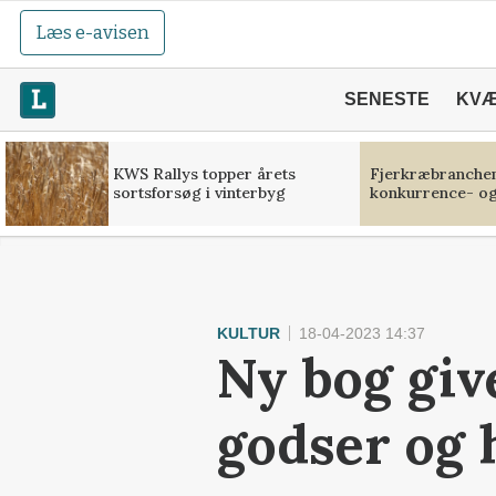
Læs e-avisen
SENESTE
KV
KWS Rallys topper årets
Fjerkræbranchen:
sortsforsøg i vinterbyg
konkurrence- og
KULTUR
18-04-2023 14:37
Ny bog give
godser og 