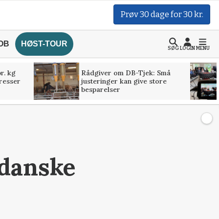
Prøv 30 dage for 30 kr.
OB
HØST-TOUR
SØG
LOGIN
MENU
r. kg
Rådgiver om DB-Tjek: Små
presser
justeringer kan give store
besparelser
 danske