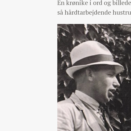
En krønike i ord og bille
så hårdtarbejdende hustru