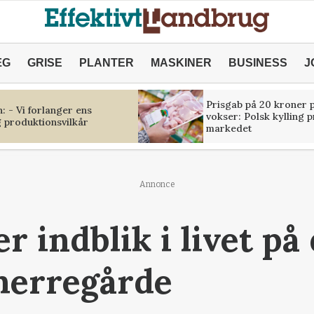
ÆG
GRISE
PLANTER
MASKINER
BUSINESS
J
Prisgab på 20 kroner p
 - Vi forlanger ens
vokser: Polsk kylling 
 produktionsvilkår
markedet
Annonce
r indblik i livet på
herregårde