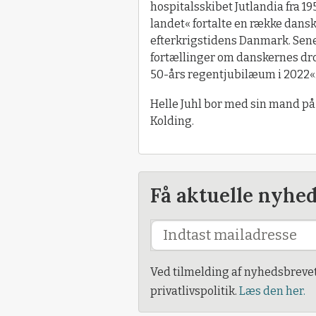
hospitalsskibet Jutlandia fra 1
landet« fortalte en række dans
efterkrigstidens Danmark. Senes
fortællinger om danskernes dr
50-års regentjubilæum i 2022«
Helle Juhl bor med sin mand på
Kolding.
Få aktuelle nyhe
Ved tilmelding af nyhedsbreve
privatlivspolitik.
Læs den her.