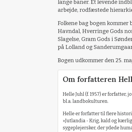
lange baner. Et levende indb
arbejde, rodfæstede hierarki
Folkene bag bogen kommer b
Havndal, Hverringe Gods nor
Slagelse, Gram Gods i Sønde
på Lolland og Sanderumgaar
Bogen udkommer den 25. maj
Om forfatteren Hel
Helle Juhl (f. 1957) er forfatter
bl.a. landbokulturen.
Helle er forfatter til flere hist
»Jutlandia - Krig, kald og kærl
sygeplejersker, der ydede hum