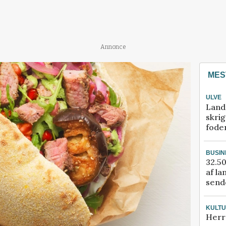
Annonce
MES
ULVE
Land
skrig
fode
BUSIN
32.50
af la
sende
KULT
Herr