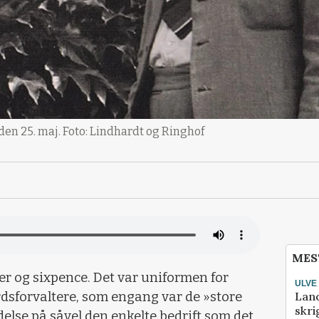
en 25. maj. Foto: Lindhardt og Ringhof
MES
er og sixpence. Det var uniformen for
ULVE
Lan
dsforvaltere, som engang var de »store
skri
lse på såvel den enkelte bedrift som det