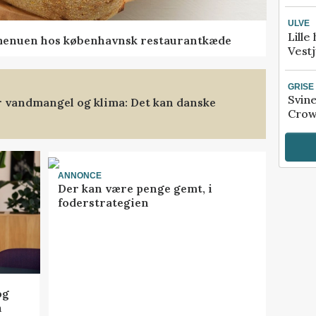
ULVE
Lille
menuen hos københavnsk restaurantkæde
Vestj
GRISE
Svin
 vandmangel og klima: Det kan danske
Crow
ANNONCE
Der kan være penge gemt, i
foderstrategien
og
n