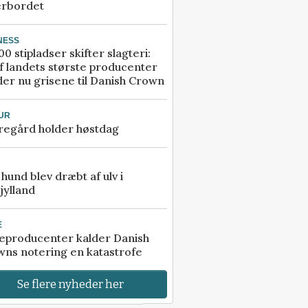
erbordet
NESS
00 stipladser skifter slagteri:
f landets største producenter
er nu grisene til Danish Crown
UR
regård holder høstdag
e hund blev dræbt af ulv i
jylland
E
eproducenter kalder Danish
ns notering en katastrofe
Se flere nyheder her