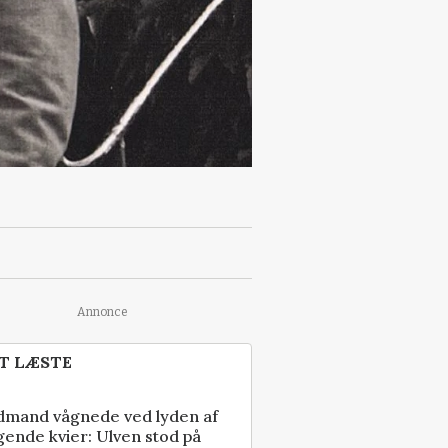
Annonce
T LÆSTE
dmand vågnede ved lyden af
gende kvier: Ulven stod på