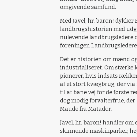
omgivende samfund.
Med Javel, hr. baron! dykker H
landbrugshistorien med udg
nulevende landbrugsledere o
foreningen Landbrugslederen,
Det er historien om mænd og 
industrialiseret. Om stærke 
pionerer, hvis indsats række
af et stort kvægbrug, der vi
til at bane vej for de første
dog modig forvalterfrue, der
Maude fra Matador.
Javel, hr. baron! handler om 
skinnende maskinparker, høj