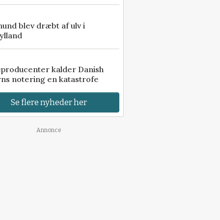
 hund blev dræbt af ulv i
ylland
eproducenter kalder Danish
ns notering en katastrofe
Se flere nyheder her
Annonce