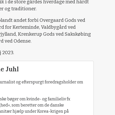
lik i de store gårdes hverdage med hårdt
er og traditioner.
landt andet forbi Overgaard Gods ved
d for Kerteminde, Valdbygård ved
rjylland, Krenkerup Gods ved Sakskøbing
d ved Odense.
 2023.
le Juhl
, journalist og efterspurgt foredragsholder om
oriske bøger om kvinde- og familieliv fx
ighed«, som beretter om de danske
anitær hjælp under Korea-krigen på