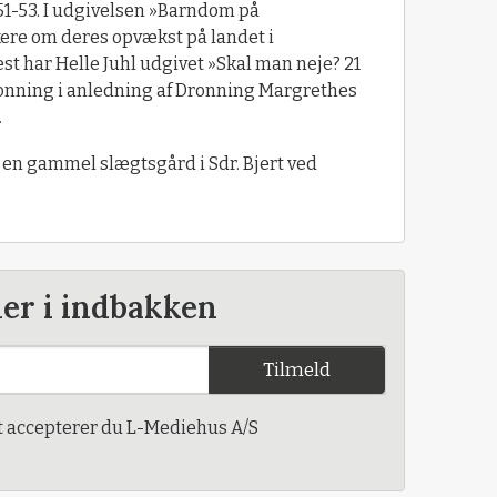
951-53. I udgivelsen »Barndom på
kere om deres opvækst på landet i
t har Helle Juhl udgivet »Skal man neje? 21
onning i anledning af Dronning Margrethes
.
 en gammel slægtsgård i Sdr. Bjert ved
der i indbakken
Tilmeld
t accepterer du L-Mediehus A/S