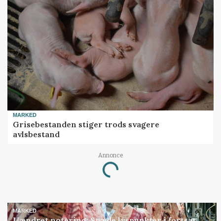
MARKED
Grisebestanden stiger trods svagere
avlsbestand
Annonce
Loading...
MARKED
Uændret notering: Spæde lyspunkter i fortsat