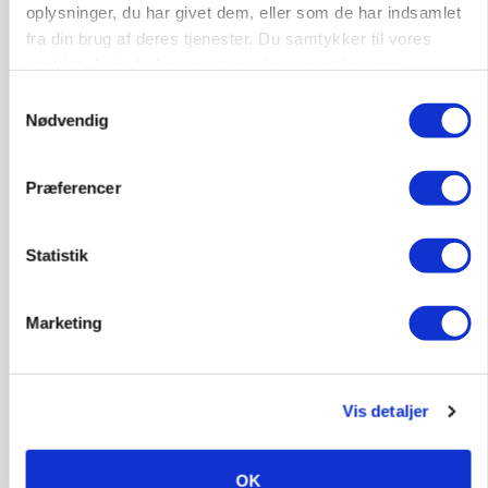
Klimastald
oplysninger, du har givet dem, eller som de har indsamlet
fra din brug af deres tjenester. Du samtykker til vores
cookies, hvis du fortsætter med at anvende vores
9670, Løgstør
03. aug.
hjemmeside.
Samtykkevalg
Nødvendig
Præferencer
Statistik
Marketing
Vis detaljer
BUSINESS
Ejer eller medejer? Nyt tv-format udfordrer
landbrugets ejerstruktur
OK