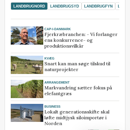
LANDBRUGNORD
LANDBRUGSYD
LANDBRUGFYN
LAND
CAP-I-DANMARK
Fjerkræbranchen: - Vi forlanger
ens konkurrence- og
produktionsvilkår
KVÆG
Snart kan man søge tilskud til
naturprojekter
ARRANGEMENT
Markvandring sætter fokus på
elefantgræs
BUSINESS
Lokalt generationsskifte skal
løfte midtjysk siloimportør i
Norden