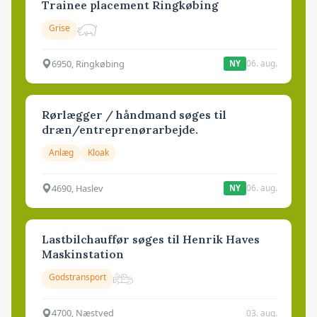
Trainee placement Ringkøbing
Grise
6950, Ringkøbing
06. aug.
NY
Rørlægger / håndmand søges til
dræn/entreprenørarbejde.
Anlæg
Kloak
4690, Haslev
06. aug.
NY
Lastbilchauffør søges til Henrik Haves
Maskinstation
Godstransport
4700, Næstved
03. aug.