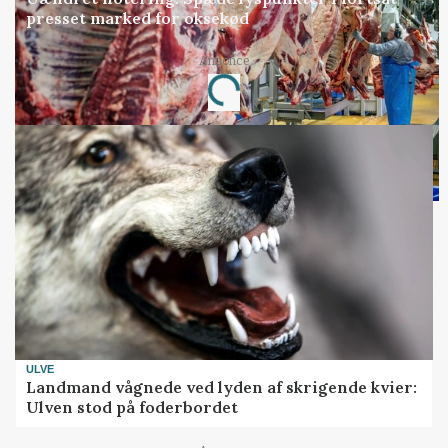
presset marked for oksekød
Annonce
Loading...
ULVE
Landmand vågnede ved lyden af skrigende kvier:
Ulven stod på foderbordet