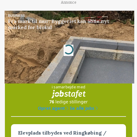
Annonce
BUSINESS
Fra mark til mur: Byggeriet kan åbne nyt
marked for biokul
Annonce
Loading...
Jobs
i samarbejde med
76
ledige stillinger
Opret agent
Se alle jobs
Elevplads tilbydes ved Ringkøbing /