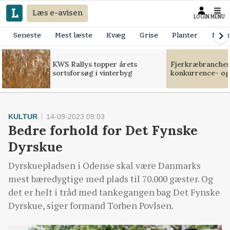
Læs e-avisen
LOGIN
MENU
Seneste
Mest læste
Kvæg
Grise
Planter
Mask
KWS Rallys topper årets
Fjerkræbranchen:
sortsforsøg i vinterbyg
konkurrence- og
KULTUR
14-09-2023 09:03
Bedre forhold for Det Fynske
Dyrskue
Dyrskuepladsen i Odense skal være Danmarks
mest bæredygtige med plads til 70.000 gæster. Og
det er helt i tråd med tankegangen bag Det Fynske
Dyrskue, siger formand Torben Povlsen.