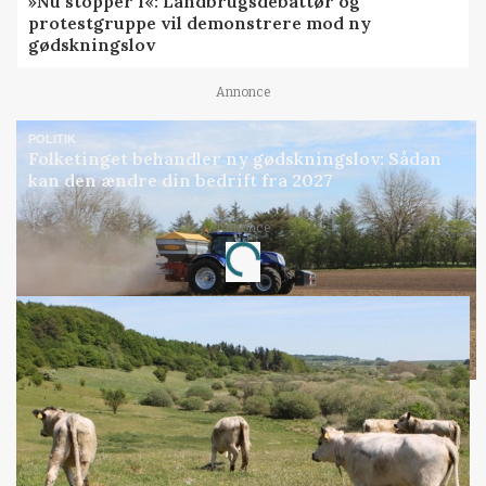
»Nu stopper I«: Landbrugsdebattør og
protestgruppe vil demonstrere mod ny
gødskningslov
Annonce
POLITIK
Folketinget behandler ny gødskningslov: Sådan
kan den ændre din bedrift fra 2027
Annonce
Loading...