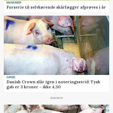
MASKINER
Forserie til selvkørende skårlægger afprøves i år
GRISE
Danish Crown slår igen i noteringsstrid: Tysk
gab er 3 kroner – ikke 4,30
Annonce