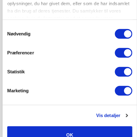
Loading...
oplysninger, du har givet dem, eller som de har indsamlet
fra din brug af deres tjenester. Du samtykker til vores
cookies, hvis du fortsætter med at anvende vores
hjemmeside.
Samtykkevalg
Nødvendig
Præferencer
Statistik
GRISE
Marketing
Danish Crown slår igen i noteringsstrid: Tysk
gab er 3 kroner – ikke 4,30
Vis detaljer
OK