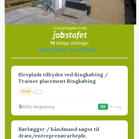
Jobs
i samarbejde med
79
ledige stillinger
Opret agent
Se alle jobs
Elevplads tilbydes ved Ringkøbing /
Trainee placement Ringkøbing
Grise
6950, Ringkøbing
06. aug.
NY
Rørlægger / håndmand søges til
dræn/entreprenørarbejde.