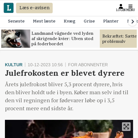
Læs e-avisen
LOGIN
MENU
Seneste
Mest læste
Kvæg
Grise
Planter
Mask
Landmand vågnede ved lyden
Bekræftet: Sætte
af skrigende kvier: Ulven stod
problemulv
på foderbordet
KULTUR
10-12-2023 10:56
FOR ABONNENTER
Julefrokosten er blevet dyrere
Årets julefrokost bliver 5,3 procent dyrere, hvis
den bliver holdt ude i byen. Køber man selv ind til
den vil regningen for fødevarer løbe op i 3,5
procent mere end sidste år.