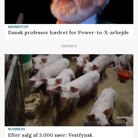
NAVNESTOF
Dansk professor hædret for Power-to-X-arbejde
Annonce
BUSINESS
Efter salg af 3.000 søer: Vestfynsk