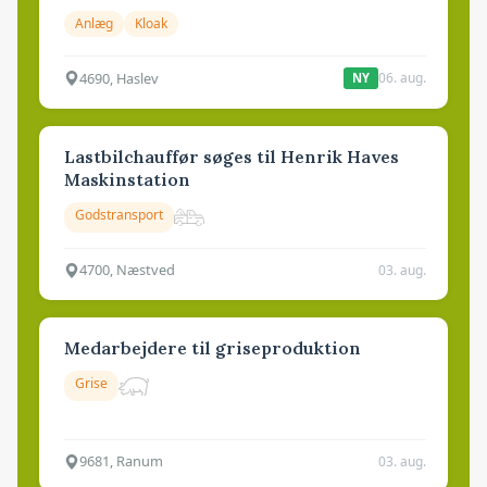
Anlæg
Kloak
4690, Haslev
06. aug.
NY
Lastbilchauffør søges til Henrik Haves
Maskinstation
Godstransport
4700, Næstved
03. aug.
Medarbejdere til griseproduktion
Grise
9681, Ranum
03. aug.