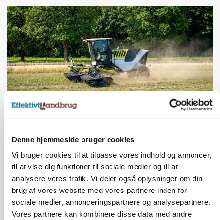
MASKINER
Forserie til selvkørende skårlægger afprøves i år
Denne hjemmeside bruger cookies
Vi bruger cookies til at tilpasse vores indhold og annoncer,
Annonce
til at vise dig funktioner til sociale medier og til at
analysere vores trafik. Vi deler også oplysninger om din
ARRANGEMENT
Markvandring sætter fokus på elefantgræs
brug af vores website med vores partnere inden for
sociale medier, annonceringspartnere og analysepartnere.
Annonce
Vores partnere kan kombinere disse data med andre