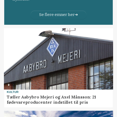
Se flere emner her
KULTUR
Tæller Aabybro Mejeri og Axel Månsson: 21
fødevareproducenter indstillet til pris