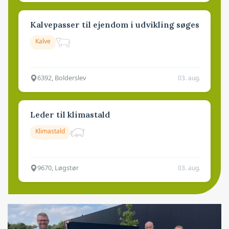
Kalvepasser til ejendom i udvikling søges
Kalve
6392, Bolderslev
03. aug.
Leder til klimastald
Klimastald
9670, Løgstør
03. aug.