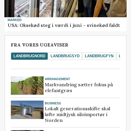
MARKED
USA: Oksekød steg i værdi i juni – svinekød faldt
FRA VORES UGEAVISER
LANDBRUGNORD
LANDBRUGSYD
LANDBRUGFYN
LAND
ARRANGEMENT
Markvandring sætter fokus på
elefantgræs
BUSINESS
Lokalt generationsskifte skal
løfte midtjysk siloimportør i
Norden