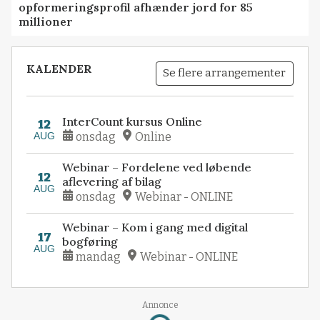
opformeringsprofil afhænder jord for 85
millioner
KALENDER
Se flere arrangementer
InterCount kursus Online
12
AUG
onsdag
Online
Webinar – Fordelene ved løbende
12
aflevering af bilag
AUG
onsdag
Webinar - ONLINE
Webinar – Kom i gang med digital
17
bogføring
AUG
mandag
Webinar - ONLINE
Annonce