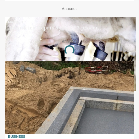
Annonce
MARKED
Russisk mælkepris dykker 23 procent
Annonce
Loading...
BUSINESS