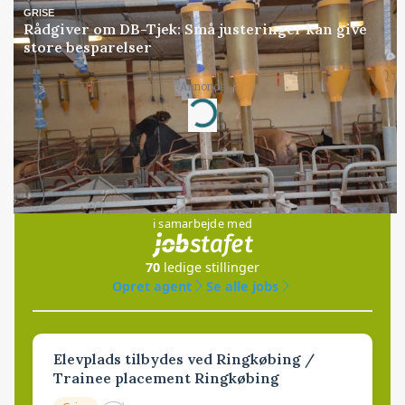
GRISE
Rådgiver om DB-Tjek: Små justeringer kan give
store besparelser
Annonce
Loading...
Jobs
i samarbejde med
70
ledige stillinger
Opret agent
Se alle jobs
Elevplads tilbydes ved Ringkøbing /
Trainee placement Ringkøbing