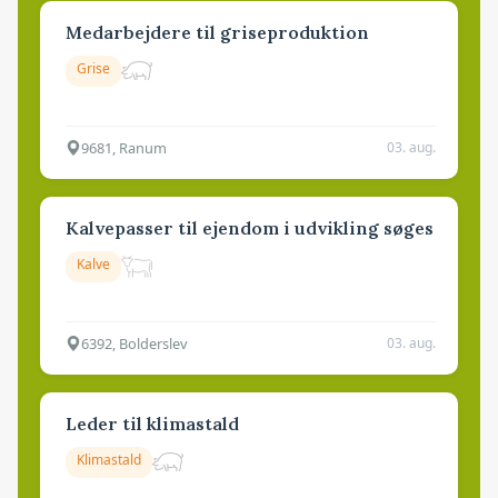
Medarbejdere til griseproduktion
Grise
9681, Ranum
03. aug.
Kalvepasser til ejendom i udvikling søges
Kalve
6392, Bolderslev
03. aug.
Leder til klimastald
Klimastald