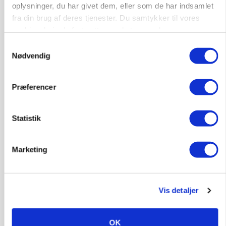
oplysninger, du har givet dem, eller som de har indsamlet
fra din brug af deres tjenester. Du samtykker til vores
cookies, hvis du fortsætter med at anvende vores
hjemmeside.
PLANTER
Samtykkevalg
Før såmaskinen kører: Her er efterårets største
Nødvendig
skadedyrsrisici
Annonce
Præferencer
Loading...
Statistik
KVÆG
Snart kan man søge tilskud til naturprojekter
Marketing
Vis detaljer
OK