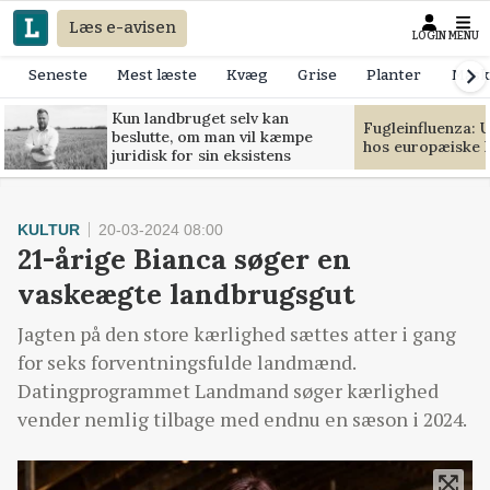
Læs e-avisen
LOGIN
MENU
Seneste
Mest læste
Kvæg
Grise
Planter
Mask
Kun landbruget selv kan
Fugleinfluenza: 
beslutte, om man vil kæmpe
hos europæiske 
juridisk for sin eksistens
KULTUR
20-03-2024 08:00
21-årige Bianca søger en
vaskeægte landbrugsgut
Jagten på den store kærlighed sættes atter i gang
for seks forventningsfulde landmænd.
Datingprogrammet Landmand søger kærlighed
vender nemlig tilbage med endnu en sæson i 2024.