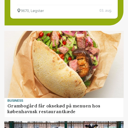
9670, Løgstør
03. aug.
BUSINESS
Grambogård får oksekød på menuen hos
københavnsk restaurantkæde