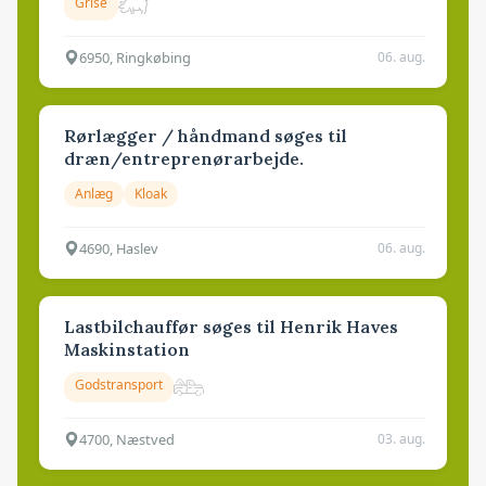
Grise
6950, Ringkøbing
06. aug.
Rørlægger / håndmand søges til
dræn/entreprenørarbejde.
Anlæg
Kloak
4690, Haslev
06. aug.
Lastbilchauffør søges til Henrik Haves
Maskinstation
Godstransport
4700, Næstved
03. aug.