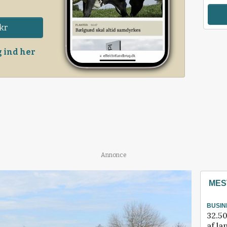
kr
 ind her
Annonce
MES
BUSIN
32.50
af la