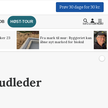
Prøv 30 dage for 30 kr.
OB
HØST-TOUR
SØG
LOGIN
MENU
ker 23
Fra mark til mur: Byggeriet kan
åbne nyt marked for biokul
 udleder