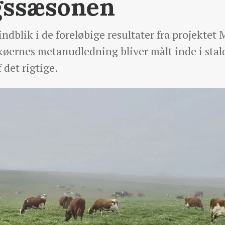
gssæsonen
 indblik i de foreløbige resultater fra projekte
køernes metanudledning bliver målt inde i stal
 det rigtige.