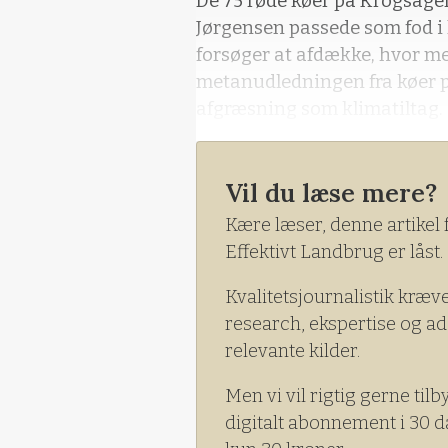
De 75 røde køer på Krogsage
Jørgensen passede som fod i
forsøger at afdække, hvor m
metanudledningen fra køer p
afgræsning som klimatiltag.
Vil du læse mere?
Kære læser, denne artikel 
Effektivt Landbrug er låst.
Kvalitetsjournalistik kræv
research, ekspertise og ad
relevante kilder.
Men vi vil rigtig gerne tilb
digitalt abonnement i 30 d