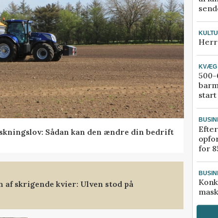
sende
KULT
Herr
KVÆG
500-6
barm
start
BUSIN
Efter
skningslov: Sådan kan den ændre din bedrift
opfo
for 8
BUSIN
Konk
af skrigende kvier: Ulven stod på
mask