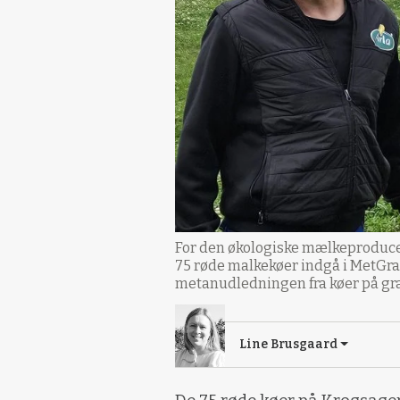
For den økologiske mælkeproducent
75 røde malkekøer indgå i MetGra
metanudledningen fra køer på græ
Line Brusgaard