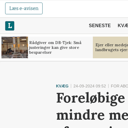
Læs e-avisen
SENESTE
KV
Rådgiver om DB-Tjek: Små
Ejer eller medej
justeringer kan give store
landbrugets ejer
besparelser
KVÆG
24-09-2024 09:52
FOR AB
Foreløbige
mindre met