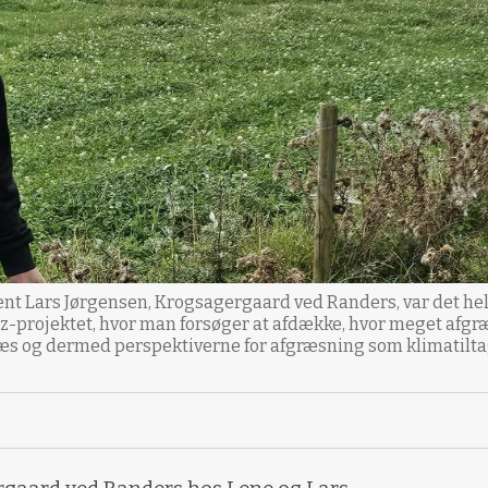
 Lars Jørgensen, Krogsagergaard ved Randers, var det helt na
z-projektet, hvor man forsøger at afdække, hvor meget afg
s og dermed perspektiverne for afgræsning som klimatiltag