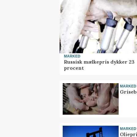
MARKED
Russisk mælkepris dykker 23
procent
MARKED
Griseb
MARKED
Oliepr