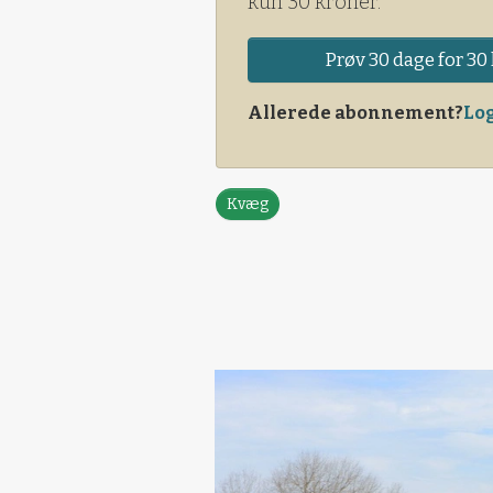
kun 30 kroner.
Prøv 30 dage for 30 
Allerede abonnement?
Log
Kvæg