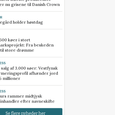
r nu grisene til Danish Crown
UR
egård holder høstdag
00 køer i stort
arksprojekt: Fra beskeden
 til store drømme
ESS
 salg af 3.000 søer: Vestfynsk
rmeringsprofil afhænder jord
5 millioner
ESS
urs rammer midtjysk
inhandler efter navneskifte
Se flere nyheder her