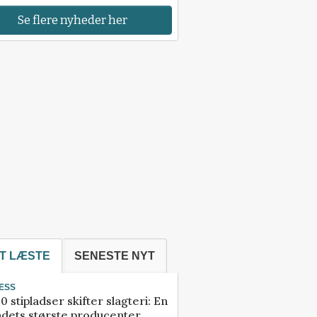
Se flere nyheder her
T LÆSTE
SENESTE NYT
ESS
0 stipladser skifter slagteri: En
ndets største producenter