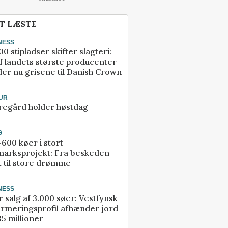
T LÆSTE
NESS
00 stipladser skifter slagteri:
f landets største producenter
er nu grisene til Danish Crown
UR
regård holder høstdag
G
600 køer i stort
marksprojekt: Fra beskeden
t til store drømme
NESS
r salg af 3.000 søer: Vestfynsk
rmeringsprofil afhænder jord
85 millioner