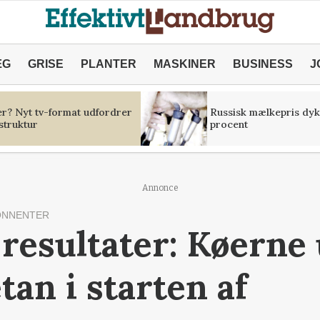
ÆG
GRISE
PLANTER
MASKINER
BUSINESS
J
er? Nyt tv-format udfordrer
Russisk mælkepris dyk
struktur
procent
Annonce
ONNENTER
 resultater: Køerne
an i starten af