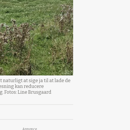
turligt at sige ja til at lade de
ræsning kan reducere
. Fotos: Line Brusgaard
Annonce