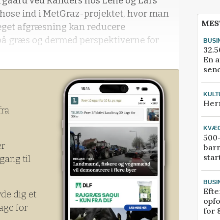
rgaard ved Randers hos Lene og Lars
 hose ind i MetGraz-projektet, hvor man
MES
eget afgræsning kan reducere
å græs og dermed perspektiverne for
BUSI
32.5
En a
send
KULT
Her
fra
KVÆ
500-
er
bar
star
gang til
BUSI
Efte
yde dig et
opfo
age for
for 