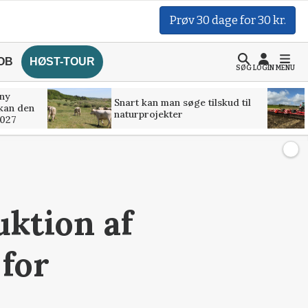
Prøv 30 dage for 30 kr.
OB
HØST-TOUR
SØG
LOGIN
MENU
 ny
Snart kan man søge tilskud til
kan den
naturprojekter
2027
uktion af
for