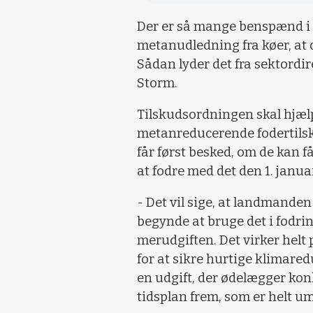
Der er så mange benspænd i d
metanudledning fra køer, at d
Sådan lyder det fra sektordi
Storm.
Tilskudsordningen skal hjæl
metanreducerende fodertils
får først besked, om de kan få
at fodre med det den 1. janua
- Det vil sige, at landmanden
begynde at bruge det i fodri
merudgiften. Det virker helt
for at sikre hurtige klimar
en udgift, der ødelægger ko
tidsplan frem, som er helt um