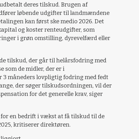
udbetalt deres tilskud. Brugen af
fører løbende udgifter til landmændene
alingen kan først ske medio 2026. Det
ital og koster renteudgifter, som
inger i grøn omstilling, dyrevelfærd eller
de tilskud, der går til helårsfodring med
 som de midler, der er i
3 måneders lovpligtig fodring med fedt
mange, der søger tilskudsordningen, vil der
pensation for det generelle krav, siger
or en bedrift i vækst at få tilskud til de
025, kritiserer direktøren.
liggjort