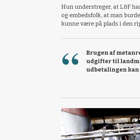
Hun understreger, at L&F har 
og embedsfolk, at man burde
kunne være på plads i den ri
Brugen af metanr
udgifter til lan
udbetalingen kan 