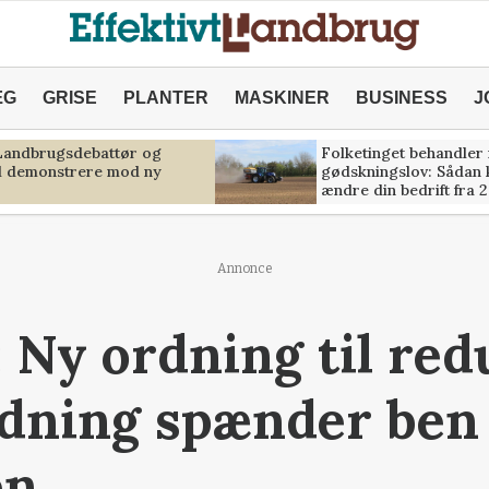
ÆG
GRISE
PLANTER
MASKINER
BUSINESS
J
 Landbrugsdebattør og
Folketinget behandler
il demonstrere mod ny
gødskningslov: Sådan 
ændre din bedrift fra 
Annonce
 Ny ordning til red
dning spænder ben 
en