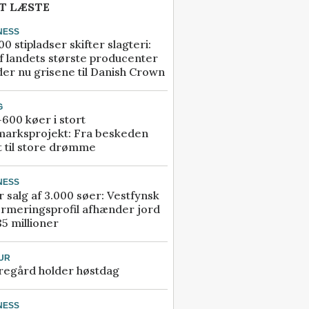
T LÆSTE
NESS
00 stipladser skifter slagteri:
f landets største producenter
er nu grisene til Danish Crown
G
600 køer i stort
marksprojekt: Fra beskeden
t til store drømme
NESS
r salg af 3.000 søer: Vestfynsk
rmeringsprofil afhænder jord
85 millioner
UR
regård holder høstdag
NESS