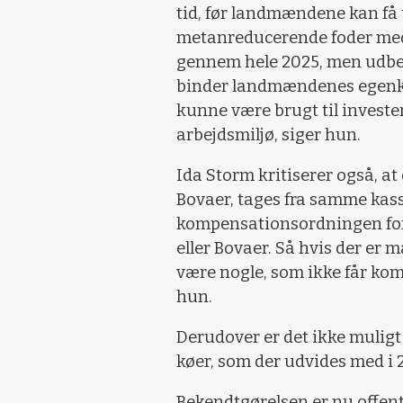
tid, før landmændene kan få 
metanreducerende foder med
gennem hele 2025, men udbet
binder landmændenes egenkap
kunne være brugt til invester
arbejdsmiljø, siger hun.
Ida Storm kritiserer også, at 
Bovaer, tages fra samme kasse
kompensationsordningen for 
eller Bovaer. Så hvis der er 
være nogle, som ikke får kom
hun.
Derudover er det ikke muligt f
køer, som der udvides med i 2
Bekendtgørelsen er nu offent