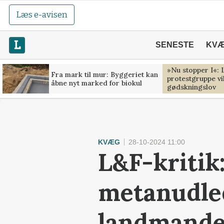
Læs e-avisen
SENESTE
KV
»Nu stopper I«:
Fra mark til mur: Byggeriet kan
protestgruppe v
åbne nyt marked for biokul
gødskningslov
KVÆG
28-10-2024 11:00
L&F-kritik:
metanudle
landmand