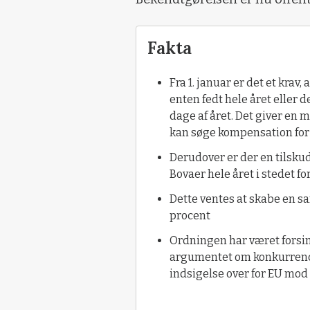
Fakta
Fra 1. januar er det et kra
enten fedt hele året eller 
dage af året. Det giver en
kan søge kompensation for
Derudover er der en tilsku
Bovaer hele året i stedet fo
Dette ventes at skabe en s
procent
Ordningen har været forsin
argumentet om konkurrence
indsigelse over for EU mo