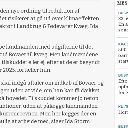
MES
en nye ordning til reduktion af
BUSI
32.5
et risikerer at gå ud over klimaeffekten.
En a
rektør i Landbrug & Fødevarer Kvæg, Ida
send
KVÆ
pe landmanden med udgifterne til det
500-
kud Bovaer til kvæg. Men landmændene
bar
star
 tilskuddet eller ej, efter at de er begyndt
r 2025, fortæller hun.
BUSI
Efte
 skal indgå aftaler om indkøb af Bovaer og
opfo
ngen uden at vide, om han kan få dækket
for 
 på hovedet. Tilskuddet kommer jo netop
eduktioner, uden at pålægge landmanden
KULT
Her
nkurrenceevnen. Men her lægges der en
ulig at arbejde med, siger Ida Storm.
BUSI