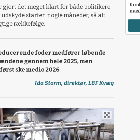
Kon
gjort det meget klart for både politikere
mask
 udskyde starten nogle måneder, så alt
gtige rækkefølge.
educerende foder medfører løbende
dmændene gennem hele 2025, men
først ske medio 2026
Ida Storm, direktør, L&F Kvæg