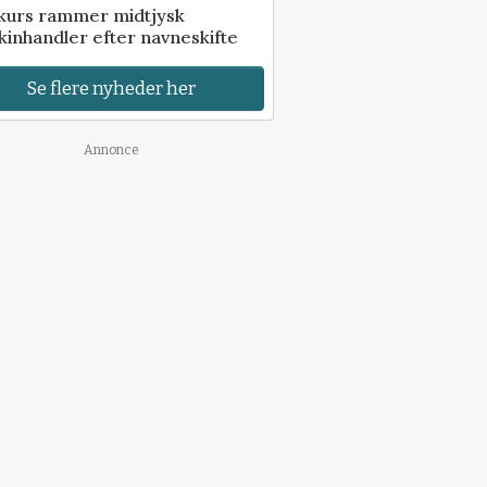
kurs rammer midtjysk
inhandler efter navneskifte
Se flere nyheder her
Annonce