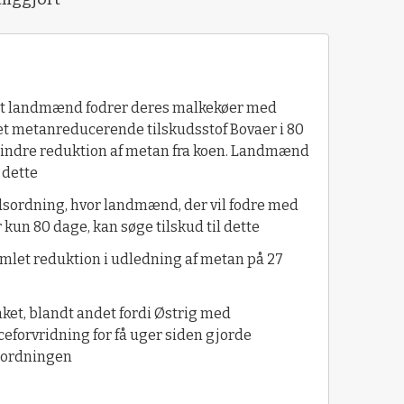
v, at landmænd fodrer deres malkekøer med
det metanreducerende tilskudsstof Bovaer i 80
 mindre reduktion af metan fra koen. Landmænd
 dette
dsordning, hvor landmænd, der vil fodre med
r kun 80 dage, kan søge tilskud til dette
amlet reduktion i udledning af metan på 27
ket, blandt andet fordi Østrig med
forvridning for få uger siden gjorde
d ordningen