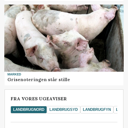
MARKED
Grisenoteringen står stille
FRA VORES UGEAVISER
LANDBRUGNORD
LANDBRUGSYD
LANDBRUGFYN
LAND