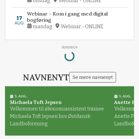
onsdag
Webinar - ONLINE
Webinar – Kom i gang med digital
17
bogføring
AUG
mandag
Webinar - ONLINE
Loading...
Annonce
NAVNENYT
Se mere navnenyt
3. AUG.
3. AUG.
Michaela Toft Jepsen
Anette Pl
Velkommen til økonomiassistent trainee
Velkommen 
Michaela Toft Jepsen hos Østdansk
Anette Pl
Landboforening
Landbofor