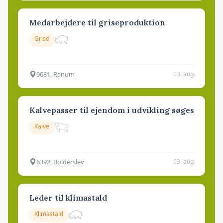
Medarbejdere til griseproduktion
Grise
9681, Ranum
03. aug.
Kalvepasser til ejendom i udvikling søges
Kalve
6392, Bolderslev
03. aug.
Leder til klimastald
Klimastald