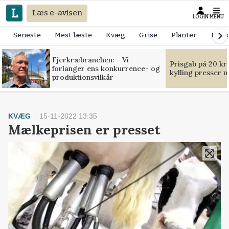
Læs e-avisen
LOGIN
MENU
Seneste
Mest læste
Kvæg
Grise
Planter
Mask
Fjerkræbranchen: - Vi
Prisgab på 20 kr
forlanger ens konkurrence- og
kylling presser 
produktionsvilkår
KVÆG
15-11-2022 13:35
Mælkeprisen er presset