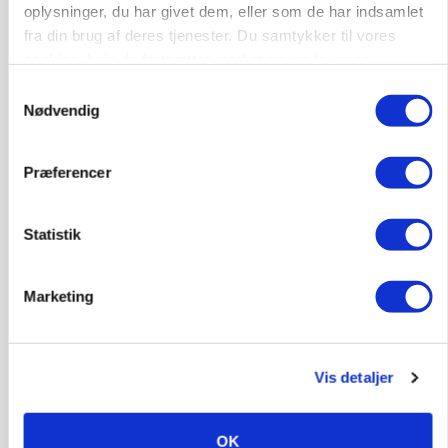
KVÆG
oplysninger, du har givet dem, eller som de har indsamlet
Snart kan man søge tilskud til naturprojekter
fra din brug af deres tjenester. Du samtykker til vores
cookies, hvis du fortsætter med at anvende vores
Annonce
hjemmeside.
Samtykkevalg
PLANTER
Nødvendig
Før såmaskinen kører: Her er efterårets største
skadedyrsrisici
Præferencer
Loading...
Annonce
Statistik
Marketing
Vis detaljer
OK