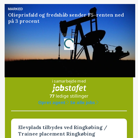
MARKED
Olieprisfald og fredshåb sender F5-renten ned
på 3 procent
Annonce
Loading...
Jobs
i samarbejde med
77
ledige stillinger
Opret agent
Se alle jobs
Elevplads tilbydes ved Ringkøbing /
Trainee placement Ringkøbing