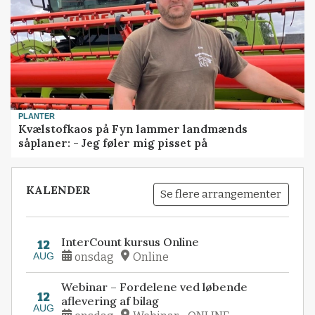
PLANTER
Kvælstofkaos på Fyn lammer landmænds
såplaner: - Jeg føler mig pisset på
KALENDER
Se flere arrangementer
InterCount kursus Online
12
AUG
onsdag
Online
Webinar – Fordelene ved løbende
12
aflevering af bilag
AUG