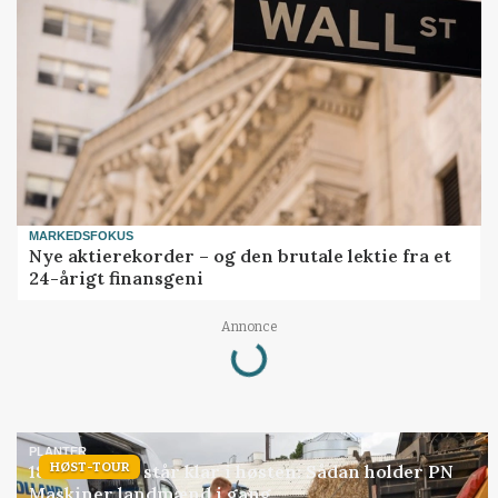
MARKEDSFOKUS
Nye aktierekorder – og den brutale lektie fra et
24-årigt finansgeni
Loading...
Annonce
PLANTER
HØST-TOUR
18 montører står klar i høsten: Sådan holder PN
Maskiner landmænd i gang