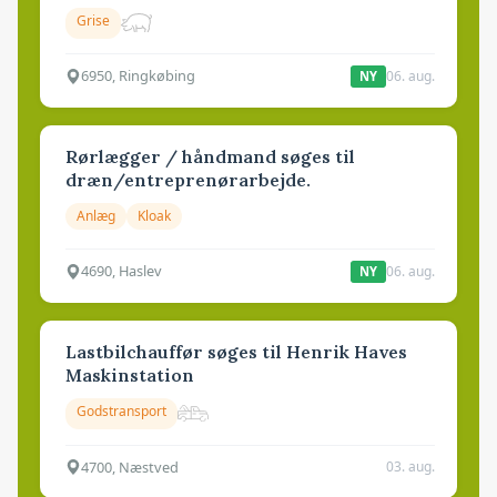
Grise
6950, Ringkøbing
06. aug.
NY
Rørlægger / håndmand søges til
dræn/entreprenørarbejde.
Anlæg
Kloak
4690, Haslev
06. aug.
NY
Lastbilchauffør søges til Henrik Haves
Maskinstation
Godstransport
4700, Næstved
03. aug.