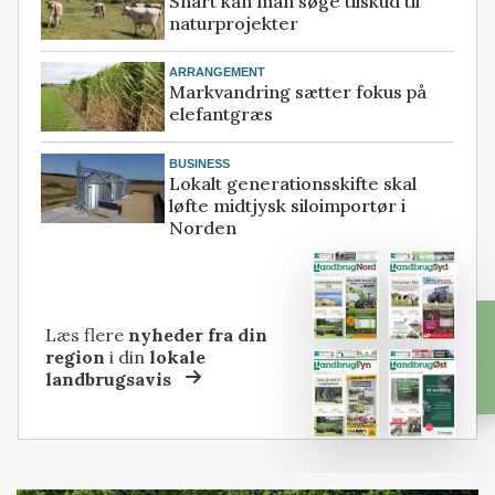
Snart kan man søge tilskud til
naturprojekter
ARRANGEMENT
Markvandring sætter fokus på
elefantgræs
BUSINESS
Lokalt generationsskifte skal
løfte midtjysk siloimportør i
Norden
Læs flere
nyheder fra din
region
i din
lokale
landbrugsavis