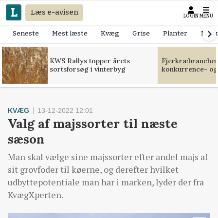
Læs e-avisen
LOGIN
MENU
Seneste
Mest læste
Kvæg
Grise
Planter
Mask
KWS Rallys topper årets
Fjerkræbranchen:
sortsforsøg i vinterbyg
konkurrence- og
KVÆG
13-12-2022 12:01
Valg af majssorter til næste
sæson
Man skal vælge sine majssorter efter andel majs af
sit grovfoder til køerne, og derefter hvilket
udbyttepotentiale man har i marken, lyder der fra
KvægXperten.