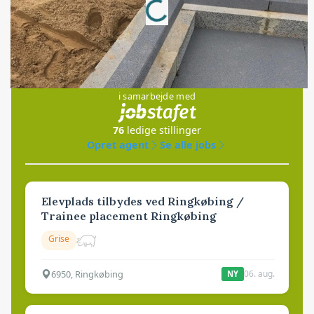
Loading...
Jobs
i samarbejde med
76
ledige stillinger
Opret agent
Se alle jobs
Elevplads tilbydes ved Ringkøbing /
Trainee placement Ringkøbing
Grise
6950, Ringkøbing
06. aug.
NY