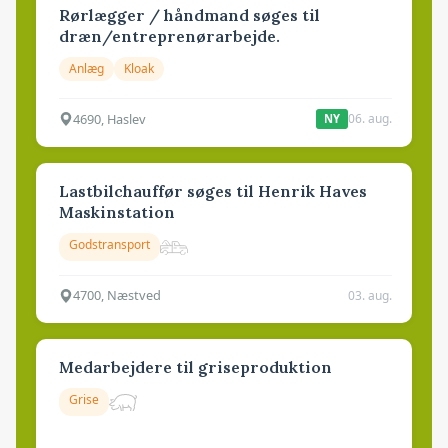
Rørlægger / håndmand søges til
dræn/entreprenørarbejde.
Anlæg
Kloak
4690, Haslev
06. aug.
NY
Lastbilchauffør søges til Henrik Haves
Maskinstation
Godstransport
4700, Næstved
03. aug.
Medarbejdere til griseproduktion
Grise