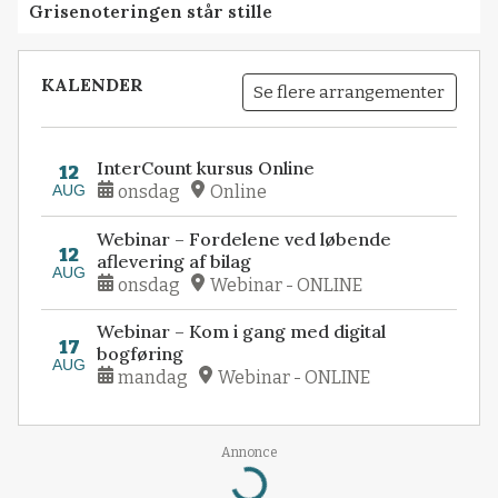
Grisenoteringen står stille
KALENDER
Se flere arrangementer
InterCount kursus Online
12
AUG
onsdag
Online
Webinar – Fordelene ved løbende
12
aflevering af bilag
AUG
onsdag
Webinar - ONLINE
Webinar – Kom i gang med digital
17
bogføring
AUG
mandag
Webinar - ONLINE
Loading...
Annonce