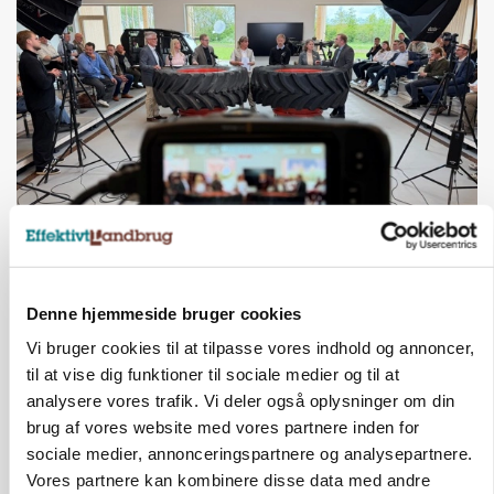
BUSINESS
Ejer eller medejer? Nyt tv-format udfordrer
landbrugets ejerstruktur
Denne hjemmeside bruger cookies
Vi bruger cookies til at tilpasse vores indhold og annoncer,
til at vise dig funktioner til sociale medier og til at
analysere vores trafik. Vi deler også oplysninger om din
brug af vores website med vores partnere inden for
sociale medier, annonceringspartnere og analysepartnere.
Vores partnere kan kombinere disse data med andre