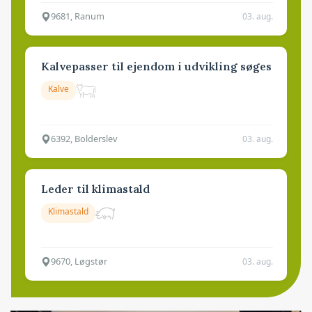
9681, Ranum
03. aug.
Kalvepasser til ejendom i udvikling søges
Kalve
6392, Bolderslev
03. aug.
Leder til klimastald
Klimastald
9670, Løgstør
03. aug.