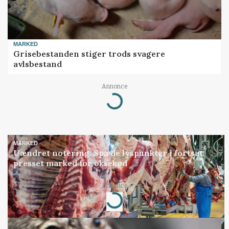
MARKED
Grisebestanden stiger trods svagere
avlsbestand
Loading...
Annonce
MARKED
Uændret notering: Spæde lyspunkter i fortsat
presset marked for oksekød
Loading...
Annonce