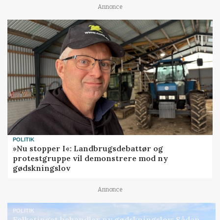
Annonce
POLITIK
»Nu stopper I«: Landbrugsdebattør og
protestgruppe vil demonstrere mod ny
gødskningslov
Annonce
POLITIK
Folketinget behandler ny gødskningslov: Sådan