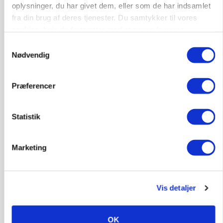
oplysninger, du har givet dem, eller som de har indsamlet
fra din brug af deres tjenester. Du samtykker til vores
cookies, hvis du fortsætter med at anvende vores
hjemmeside.
Samtykkevalg
Nødvendig
MARKEDSFOKUS
Prisgab på 20 kroner pr. kg vokser: Polsk kylling
presser markedet
Præferencer
Statistik
Marketing
Vis detaljer
GRISE
OK
Rådgiver om DB-Tjek: Små justeringer kan give