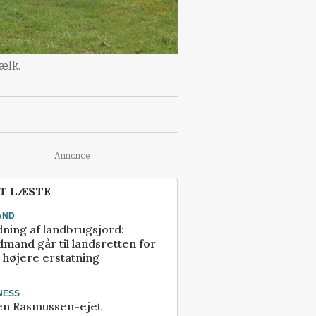
ælk.
Annonce
T LÆSTE
AND
ning af landbrugsjord:
mand går til landsretten for
å højere erstatning
NESS
en Rasmussen-ejet