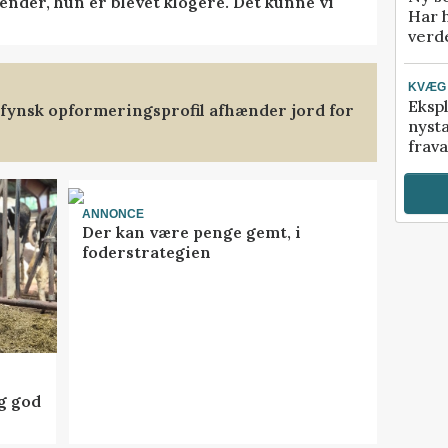
ender, hun er blevet klogere. Det kunne vi
Har 
verde
KVÆG
Ekspl
stfynsk opformeringsprofil afhænder jord for
nyst
frava
ANNONCE
Der kan være penge gemt, i
foderstrategien
ig god