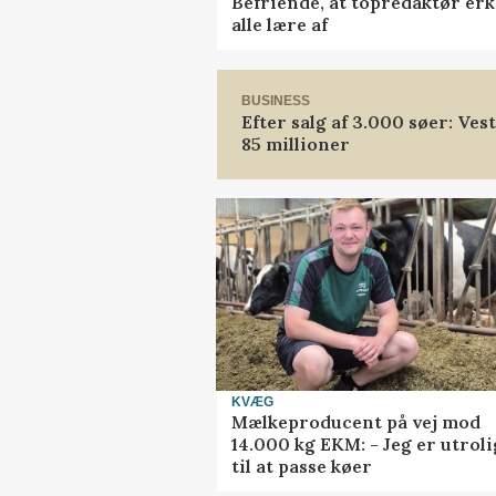
Befriende, at topredaktør erk
alle lære af
BUSINESS
Efter salg af 3.000 søer: Ve
85 millioner
KVÆG
Mælkeproducent på vej mod
14.000 kg EKM: - Jeg er utrol
til at passe køer