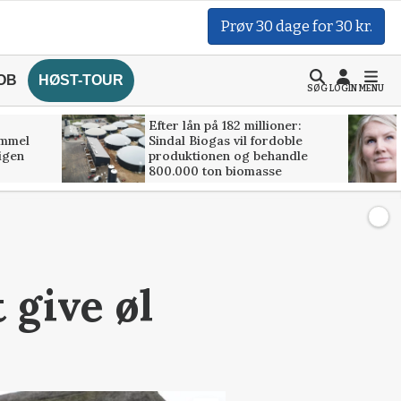
Prøv 30 dage for 30 kr.
OB
HØST-TOUR
SØG
LOGIN
MENU
Efter lån på 182 millioner:
ammel
Sindal Biogas vil fordoble
 igen
produktionen og behandle
800.000 ton biomasse
 give øl