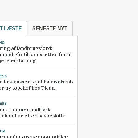
T LÆSTE
SENESTE NYT
ND
ning af landbrugsjord:
and går til landsretten for at
jere erstatning
ESS
n Rasmussen-ejet halmselskab
r ny topchef hos Tican
ESS
urs rammer midtjysk
inhandler efter navneskifte
TER
rt understreger potentialet: