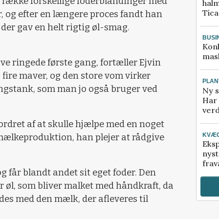
 række forskellige foderblandinger med
halm
Tic
 og efter en længere proces fandt han
 der gav en helt rigtig øl-smag.
BUSI
Kon
mask
Ove ringede første gang, fortæller Ejvin
 fire maver, og den store vom virker
PLAN
ingstank, som man jo også bruger ved
Ny s
Har 
verd
rdret af at skulle hjælpe med en noget
KVÆ
ælkeproduktion, han plejer at rådgive
Eksp
nyst
frav
 får blandt andet sit eget foder. Den
r øl, som bliver malket med håndkraft, da
des med den mælk, der afleveres til