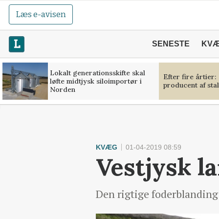
Læs e-avisen
SENESTE
KV
Lokalt generationsskifte skal
Efter fire årtier:
løfte midtjysk siloimportør i
producent af sta
Norden
KVÆG
01-04-2019 08:59
Vestjysk la
Den rigtige foderblanding