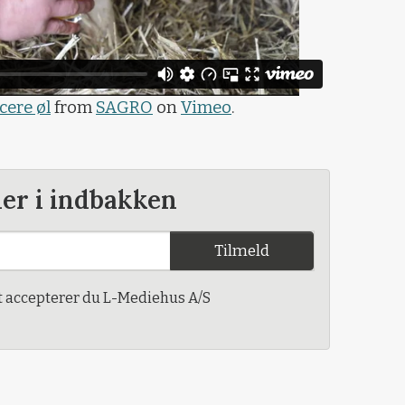
cere øl
from
SAGRO
on
Vimeo
.
der i indbakken
Tilmeld
t accepterer du L-Mediehus A/S