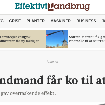
ÆG
GRISE
PLANTER
MASKINER
BUSINESS
J
 Familieejet vestjysk
Største Manitou fik g
ldinventar får ny medejer
vindmølle til at snurre
Annonce
ndmand får ko til at
 gav overraskende effekt.