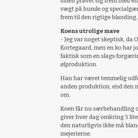
siden prøvet sig frem med en
vægt på humle og specialgær,
frem til den rigtige blanding,
Koens utrolige mave
- Jeg var noget skeptisk, da 
Kortegaard, men en ko har jo
faktisk som en slags forgær
ølproduktion.
Han har været temmelig udfo
anden produktion, end den m
om.
Koen får nu særbehandling og
giver hver dag omkring 5 lite
den naturligvis ikke må blan
mejerierne.