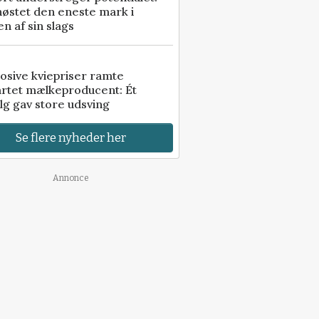
høstet den eneste mark i
n af sin slags
osive kviepriser ramte
artet mælkeproducent: Ét
lg gav store udsving
Se flere nyheder her
Annonce