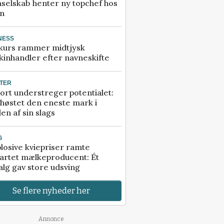
selskab henter ny topchef hos
an
NESS
kurs rammer midtjysk
inhandler efter navneskifte
TER
ort understreger potentialet:
høstet den eneste mark i
en af sin slags
G
losive kviepriser ramte
artet mælkeproducent: Ét
alg gav store udsving
Se flere nyheder her
Annonce