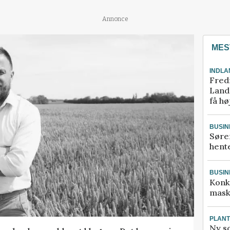
Annonce
MES
INDLA
Fred
Landm
få hø
BUSIN
Søre
hente
BUSIN
Konk
mask
PLAN
Ny so