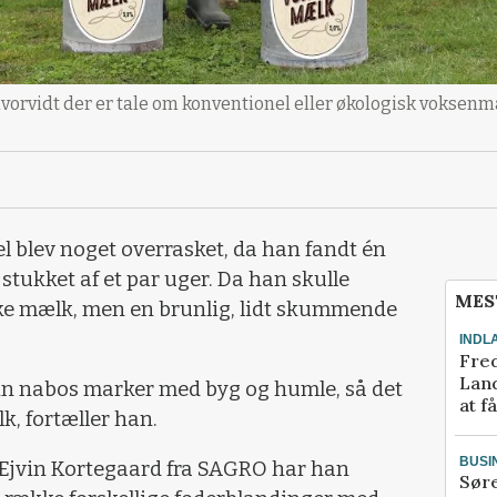
vorvidt der er tale om konventionel eller økologisk voksenm
el blev noget overrasket, da han fandt én
 stukket af et par uger. Da han skulle
MES
kke mælk, men en brunlig, lidt skummende
INDL
Fred
Land
in nabos marker med byg og humle, så det
at f
k, fortæller han.
BUSI
jvin Kortegaard fra SAGRO har han
Sør