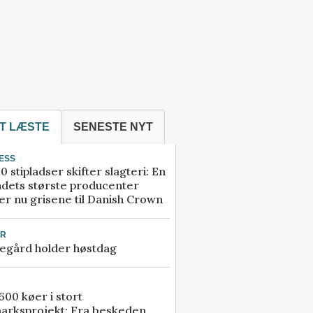
T LÆSTE
SENESTE NYT
ESS
0 stipladser skifter slagteri: En
ndets største producenter
r nu grisene til Danish Crown
UR
egård holder høstdag
00 køer i stort
arksprojekt: Fra beskeden