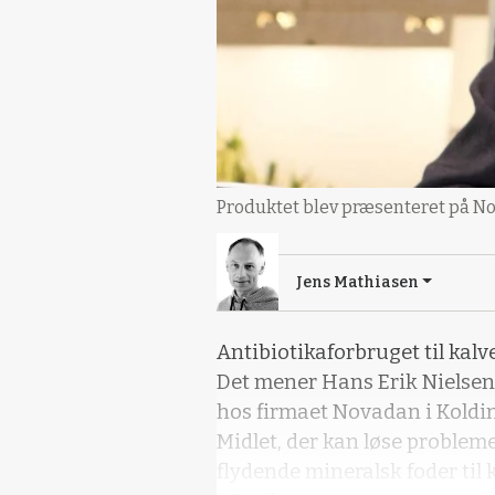
Produktet blev præsenteret på Nov
Jens Mathiasen
Antibiotikaforbruget til kal
Det mener Hans Erik Nielsen
hos firmaet Novadan i Koldi
Midlet, der kan løse probleme
flydende mineralsk foder til k