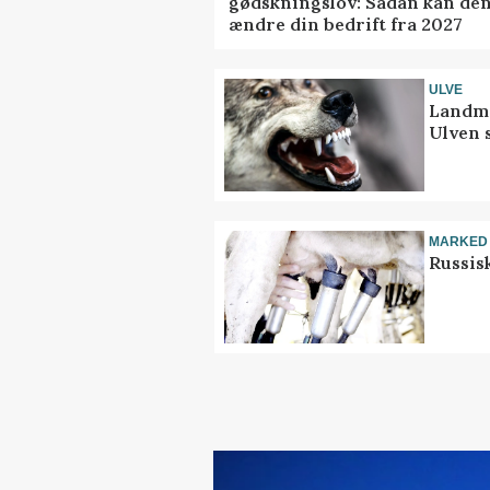
gødskningslov: Sådan kan de
ændre din bedrift fra 2027
ULVE
Landma
Ulven 
MARKED
Russis