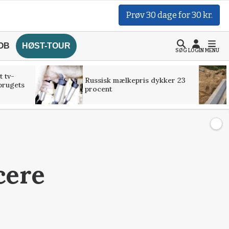
Prøv 30 dage for 30 kr.
OB
HØST-TOUR
SØG
LOGIN
MENU
t tv-
Russisk mælkepris dykker 23
brugets
procent
cere