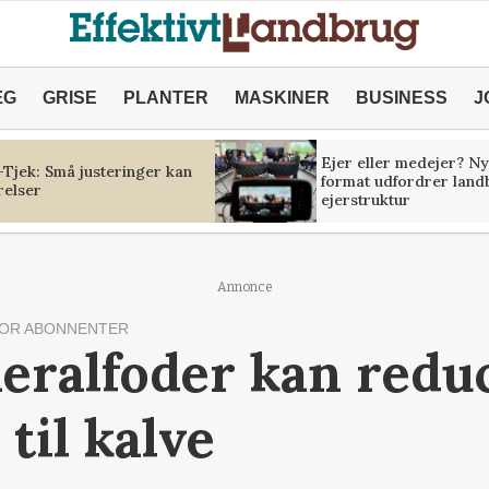
ÆG
GRISE
PLANTER
MASKINER
BUSINESS
J
Ejer eller medejer? Ny
Tjek: Små justeringer kan
format udfordrer land
relser
ejerstruktur
Annonce
OR ABONNENTER
eralfoder kan redu
 til kalve