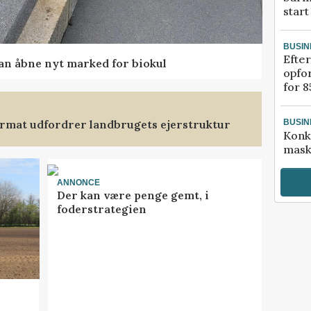
start
BUSIN
Efter
kan åbne nyt marked for biokul
opfo
for 8
format udfordrer landbrugets ejerstruktur
BUSIN
Konk
mask
ANNONCE
Der kan være penge gemt, i
foderstrategien