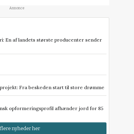
Annonce
fra
eri: En af landets største producenter sender
er
gang til
yde dig et
projekt: Fra beskeden start til store drømme
age for
fynsk opformeringsprofil afhænder jord for 85
kr
 flere nyheder her
 ind her