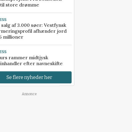
 til store drømme
ESS
 salg af 3.000 søer: Vestfynsk
rmeringsprofil afhænder jord
5 millioner
ESS
urs rammer midtjysk
inhandler efter navneskifte
Se flere nyheder her
Annonce