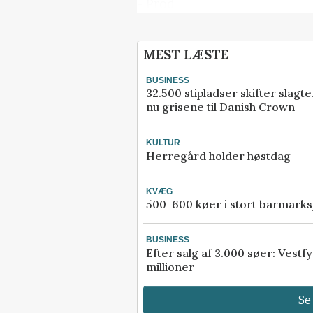
- Prod
Vil du læse mere?
MEST LÆSTE
Kære læser, denne artikel 
BUSINESS
Effektivt Landbrug er låst.
32.500 stipladser skifter slagt
nu grisene til Danish Crown
Kvalitetsjournalistik kræv
research, ekspertise og ad
KULTUR
Herregård holder høstdag
relevante kilder.
Men vi vil rigtig gerne tilb
KVÆG
500-600 køer i stort barmarks
digitalt abonnement i 30 d
kun 30 kroner.
BUSINESS
Efter salg af 3.000 søer: Vest
Prøv 30 dage for 30 
millioner
Se
Allerede abonnement?
Log