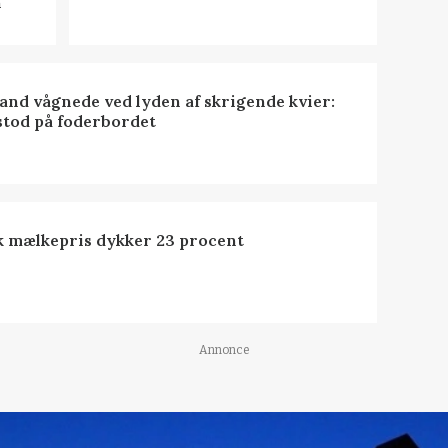
n
nd vågnede ved lyden af skrigende kvier:
stod på foderbordet
k mælkepris dykker 23 procent
Annonce