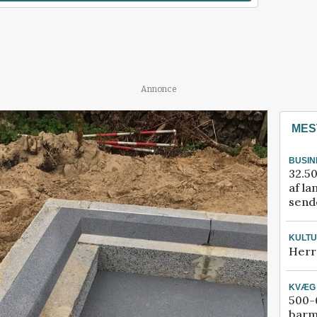
Annonce
MES
BUSIN
32.50
af la
sende
KULT
Herr
KVÆG
500-6
barm