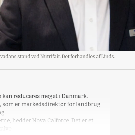
adans stand ved Nutrifair. Det forhandles af Linds.
ve kan reduceres meget i Danmark.
, som er markedsdirektør for landbrug
ng.
rne, hedder Nova Calforce. Det er et
alve.