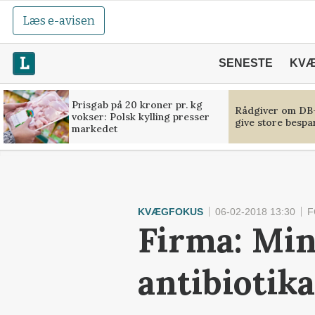
Læs e-avisen
SENESTE
KV
Prisgab på 20 kroner pr. kg
Rådgiver om DB-
vokser: Polsk kylling presser
give store bespa
markedet
KVÆGFOKUS
06-02-2018 13:30
F
Firma: Min
antibiotika