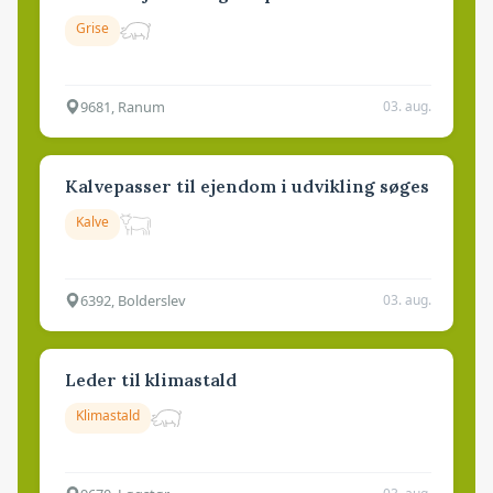
Grise
9681, Ranum
03. aug.
Kalvepasser til ejendom i udvikling søges
Kalve
6392, Bolderslev
03. aug.
Leder til klimastald
Klimastald