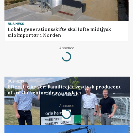
BUSINESS
Lokalt generationsskifte skal løfte midtjysk
siloimportør i Norden
Annonce
Loading...
BUSINESS
Efter fire årtier: Familieejet vestjysk producent
af staldinventar får ny medejer
Annonce
Loading...