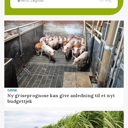
9670, Løgstør
03. aug.
GRISE
Ny griseprognose kan give anledning til et nyt
budgettjek