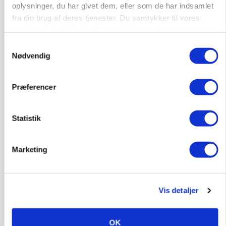
oplysninger, du har givet dem, eller som de har indsamlet
GRISE
fra din brug af deres tjenester. Du samtykker til vores
Danish Crown slår igen i noteringsstrid: Tysk
cookies, hvis du fortsætter med at anvende vores
gab er 3 kroner – ikke 4,30
hjemmeside.
Samtykkevalg
Nødvendig
Annonce
Loading...
Præferencer
Statistik
Marketing
Vis detaljer
OK