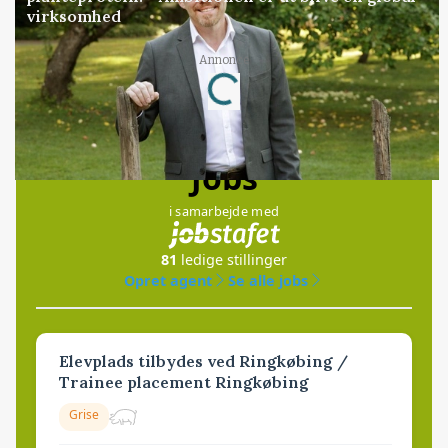
virksomhed
Loading...
Annonce
Jobs
i samarbejde med
81
ledige stillinger
Opret agent
Se alle jobs
Elevplads tilbydes ved Ringkøbing /
Trainee placement Ringkøbing
Grise