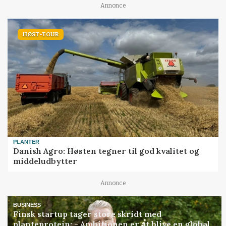
Annonce
HØST-TOUR
PLANTER
Danish Agro: Høsten tegner til god kvalitet og
middeludbytter
Annonce
BUSINESS
Finsk startup tager store skridt med
planteprotein: - Ambitionen er at blive en global