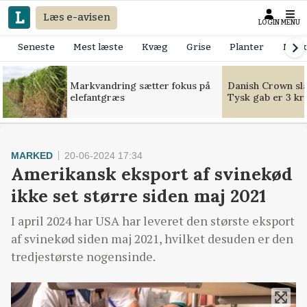
Læs e-avisen
LOGIN
MENU
Seneste
Mest læste
Kvæg
Grise
Planter
Mask
Markvandring sætter fokus på
Danish Crown slår
elefantgræs
Tysk gab er 3 kr
MARKED
20-06-2024 17:34
Amerikansk eksport af svinekød
ikke set større siden maj 2021
I april 2024 har USA har leveret den største eksport
af svinekød siden maj 2021, hvilket desuden er den
tredjestørste nogensinde.