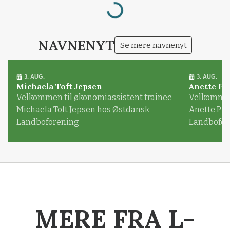
Loading...
NAVNENYT
Se mere navnenyt
3. AUG.
3. AUG.
Michaela Toft Jepsen
Anette Pl
Velkommen til økonomiassistent trainee
Velkommen 
Michaela Toft Jepsen hos Østdansk
Anette Pl
Landboforening
Landbofor
MERE FRA L-