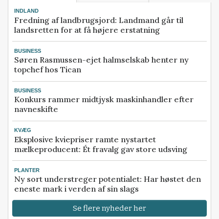
INDLAND
Fredning af landbrugsjord: Landmand går til
landsretten for at få højere erstatning
BUSINESS
Søren Rasmussen-ejet halmselskab henter ny
topchef hos Tican
BUSINESS
Konkurs rammer midtjysk maskinhandler efter
navneskifte
KVÆG
Eksplosive kviepriser ramte nystartet
mælkeproducent: Ét fravalg gav store udsving
PLANTER
Ny sort understreger potentialet: Har høstet den
eneste mark i verden af sin slags
Se flere nyheder her