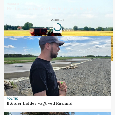
MARKED
Høstpres kan sænke hvedeprisen yderligere
Annonce
Loading...
POLITIK
Bønder holder vagt ved Rusland