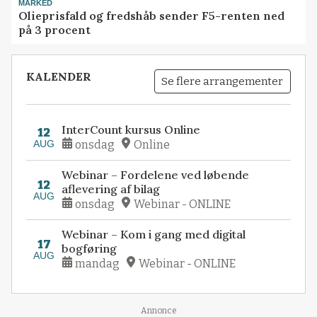
MARKED
Olieprisfald og fredshåb sender F5-renten ned
på 3 procent
KALENDER
Se flere arrangementer
InterCount kursus Online
12
AUG
onsdag
Online
Webinar – Fordelene ved løbende
12
aflevering af bilag
AUG
onsdag
Webinar - ONLINE
Webinar – Kom i gang med digital
17
bogføring
AUG
mandag
Webinar - ONLINE
Annonce