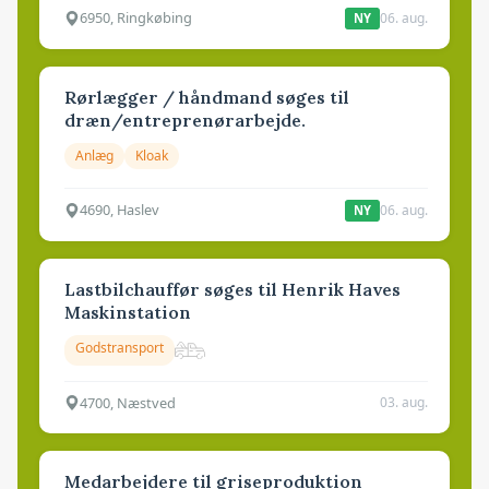
6950, Ringkøbing
06. aug.
NY
Rørlægger / håndmand søges til
dræn/entreprenørarbejde.
Anlæg
Kloak
4690, Haslev
06. aug.
NY
Lastbilchauffør søges til Henrik Haves
Maskinstation
Godstransport
4700, Næstved
03. aug.
Medarbejdere til griseproduktion