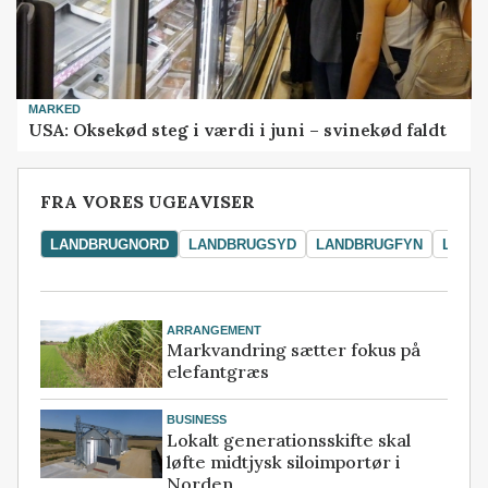
MARKED
USA: Oksekød steg i værdi i juni – svinekød faldt
FRA VORES UGEAVISER
LANDBRUGNORD
LANDBRUGSYD
LANDBRUGFYN
LAND
ARRANGEMENT
Markvandring sætter fokus på
elefantgræs
BUSINESS
Lokalt generationsskifte skal
løfte midtjysk siloimportør i
Norden