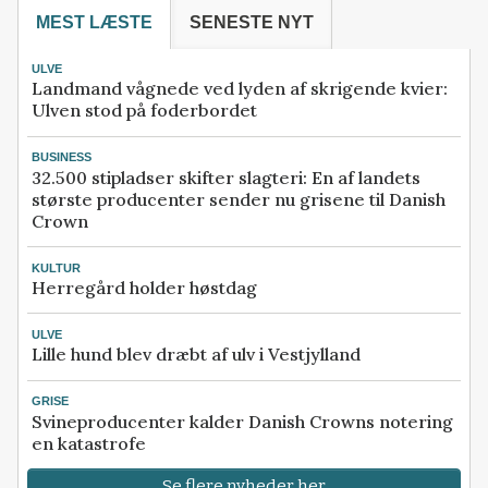
MEST LÆSTE
SENESTE NYT
ULVE
Landmand vågnede ved lyden af skrigende kvier:
Ulven stod på foderbordet
BUSINESS
32.500 stipladser skifter slagteri: En af landets
største producenter sender nu grisene til Danish
Crown
KULTUR
Herregård holder høstdag
ULVE
Lille hund blev dræbt af ulv i Vestjylland
GRISE
Svineproducenter kalder Danish Crowns notering
en katastrofe
Se flere nyheder her