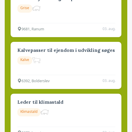
Grise
9681, Ranum
03. aug.
Kalvepasser til ejendom i udvikling søges
Kalve
6392, Bolderslev
03. aug.
Leder til klimastald
Klimastald