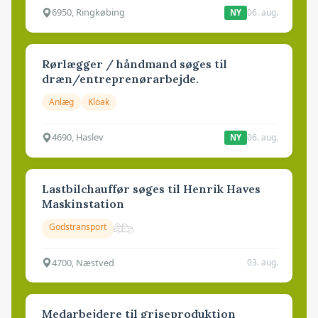
6950, Ringkøbing
06. aug.
NY
Rørlægger / håndmand søges til
dræn/entreprenørarbejde.
Anlæg
Kloak
4690, Haslev
06. aug.
NY
Lastbilchauffør søges til Henrik Haves
Maskinstation
Godstransport
4700, Næstved
03. aug.
Medarbejdere til griseproduktion