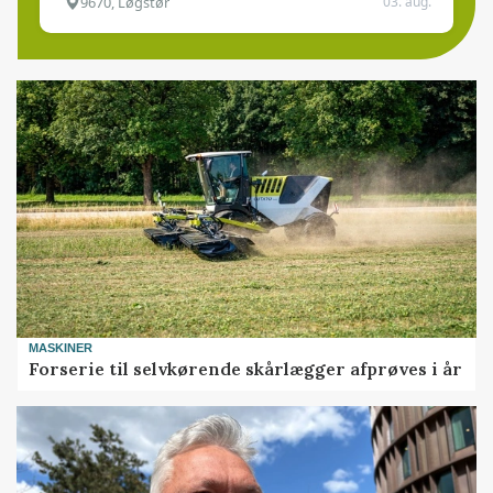
9670, Løgstør
03. aug.
MASKINER
Forserie til selvkørende skårlægger afprøves i år