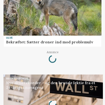
ULVE
Bekræftet: Sætter droner ind mod problemulv
Loading...
Annonce
MARKEDSFOKUS
Nye aktierekorder – og den brutale lektie fra et
24-årigt finansgeni
Loading...
Annonce