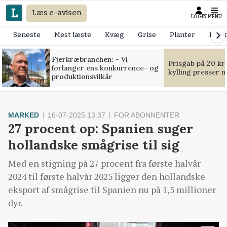
Læs e-avisen
LOGIN
MENU
Seneste
Mest læste
Kvæg
Grise
Planter
Mask
Fjerkræbranchen: - Vi
Prisgab på 20 kr
forlanger ens konkurrence- og
kylling presser 
produktionsvilkår
MARKED
16-07-2025 13:37
FOR ABONNENTER
27 procent op: Spanien suger
hollandske smågrise til sig
Med en stigning på 27 procent fra første halvår
2024 til første halvår 2025 ligger den hollandske
eksport af smågrise til Spanien nu på 1,5 millioner
dyr.