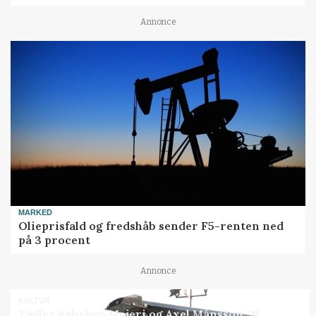
Annonce
MARKED
Olieprisfald og fredshåb sender F5-renten ned
på 3 procent
Annonce
KULTUR
Tæller Aabybro Mejeri og Axel Månsson: 21