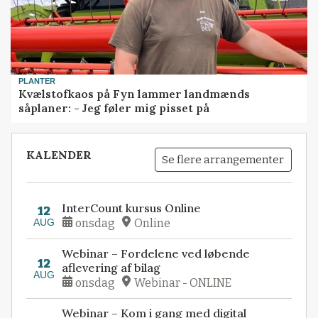
PLANTER
Kvælstofkaos på Fyn lammer landmænds
såplaner: - Jeg føler mig pisset på
KALENDER
Se flere arrangementer
InterCount kursus Online
12
AUG
onsdag
Online
Webinar – Fordelene ved løbende
12
aflevering af bilag
AUG
onsdag
Webinar - ONLINE
Webinar – Kom i gang med digital