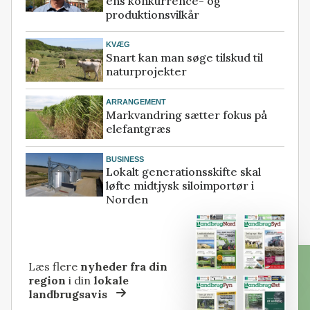
ens konkurrence- og
produktionsvilkår
KVÆG
Snart kan man søge tilskud til
naturprojekter
ARRANGEMENT
Markvandring sætter fokus på
elefantgræs
BUSINESS
Lokalt generationsskifte skal
løfte midtjysk siloimportør i
Norden
Læs flere
nyheder fra din
region
i din
lokale
landbrugsavis