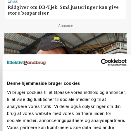
GRISE
Rådgiver om DB-Tjek: Små justeringer kan give
store besparelser
Annonce
Denne hjemmeside bruger cookies
Vi bruger cookies til at tilpasse vores indhold og annoncer,
til at vise dig funktioner til sociale medier og til at
POLITIK
analysere vores trafik. Vi deler også oplysninger om din
»Nu stopper I«: Landbrugsdebattør og
brug af vores website med vores partnere inden for
protestgruppe vil demonstrere mod ny
sociale medier, annonceringspartnere og analysepartnere.
gødskningslov
Vores partnere kan kombinere disse data med andre