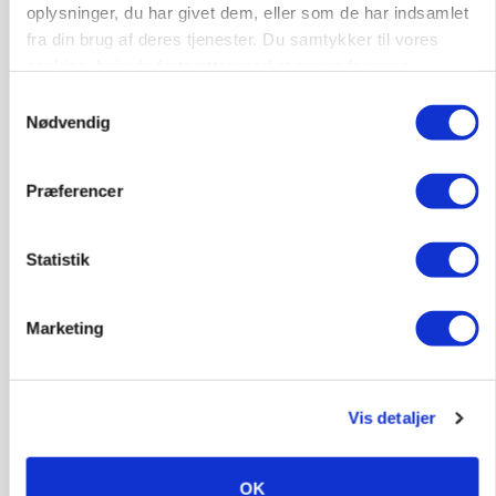
oplysninger, du har givet dem, eller som de har indsamlet
Annonce
fra din brug af deres tjenester. Du samtykker til vores
KVÆG
cookies, hvis du fortsætter med at anvende vores
Snart kan man søge tilskud til naturprojekter
hjemmeside.
Samtykkevalg
Loading...
Nødvendig
Annonce
Præferencer
Statistik
Marketing
Vis detaljer
PLANTER
OK
Før såmaskinen kører: Her er efterårets største