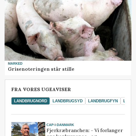
MARKED
Grisenoteringen står stille
FRA VORES UGEAVISER
LANDBRUGNORD
LANDBRUGSYD
LANDBRUGFYN
LAND
CAP-I-DANMARK
Fjerkræbranchen: - Vi forlanger