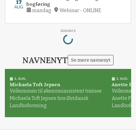
17
bogføring
AUG
mandag
Webinar - ONLINE
Loading...
Annonce
NAVNENYT
Se mere navnenyt
3. AUG.
3. AUG.
Michaela Toft Jepsen
Anette Pl
Velkommen til økonomiassistent trainee
Velkommen 
Michaela Toft Jepsen hos Østdansk
Anette Pl
Landboforening
Landbofor