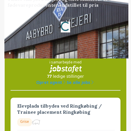
fødevareproducenter indstillet til pris
Annonce
Loading...
Jobs
i samarbejde med
77
ledige stillinger
Opret agent
Se alle jobs
Elevplads tilbydes ved Ringkøbing /
Trainee placement Ringkøbing
Grise