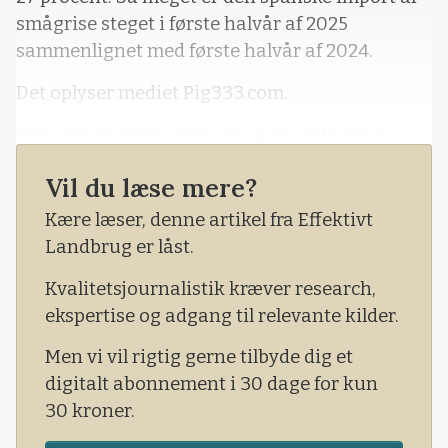
smågrise steget i første halvår af 2025
sammenlignet med første halvår af 2024.
Det oplyser mediet Pig333.com.
Med den seneste stigning ligger antallet af
eksporterede smågrise fra Holland til Spanien
Vil du læse mere?
nu på 1,5 millioner smågrise halvårligt.
Kære læser, denne artikel fra Effektivt
Landbrug er låst.
Kvalitetsjournalistik kræver research,
ekspertise og adgang til relevante kilder.
Men vi vil rigtig gerne tilbyde dig et
digitalt abonnement i 30 dage for kun
30 kroner.