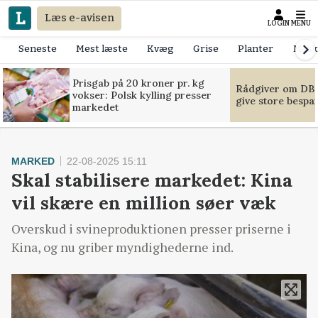
Læs e-avisen
LOGIN
MENU
Seneste
Mest læste
Kvæg
Grise
Planter
Mask
Prisgab på 20 kroner pr. kg
Rådgiver om DB-
vokser: Polsk kylling presser
give store bespa
markedet
MARKED
22-08-2025 15:11
Skal stabilisere markedet: Kina
vil skære en million søer væk
Overskud i svineproduktionen presser priserne i
Kina, og nu griber myndighederne ind.