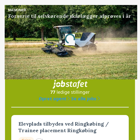
MASKINER
Forserie til selvkørende skårlægger afprøves i år
Annonce
Loading...
Jobs
i samarbejde med
77
ledige stillinger
Opret agent
Se alle jobs
Elevplads tilbydes ved Ringkøbing /
Trainee placement Ringkøbing