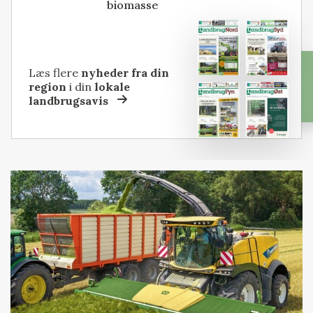
biomasse
Læs flere
nyheder fra din
region
i din
lokale
landbrugsavis