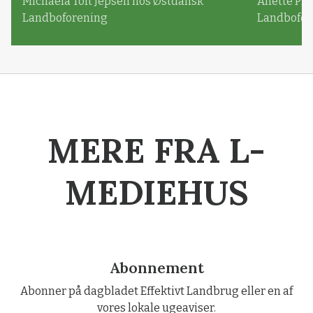
Michaela Toft Jepsen hos Østdansk
Anette Pl
Landboforening
Landbofor
MERE FRA L-
MEDIEHUS
Abonnement
Abonner på dagbladet Effektivt Landbrug eller en af
vores lokale ugeaviser.