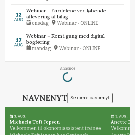
Webinar – Fordelene ved løbende
12
aflevering af bilag
AUG
onsdag
Webinar - ONLINE
Webinar – Kom i gang med digital
17
bogføring
AUG
mandag
Webinar - ONLINE
Annonce
Loading...
NAVNENYT
Se mere navnenyt
3. AUG.
3. AUG.
Michaela Toft Jepsen
Anette Pl
Velkommen til økonomiassistent trainee
Velkommen 