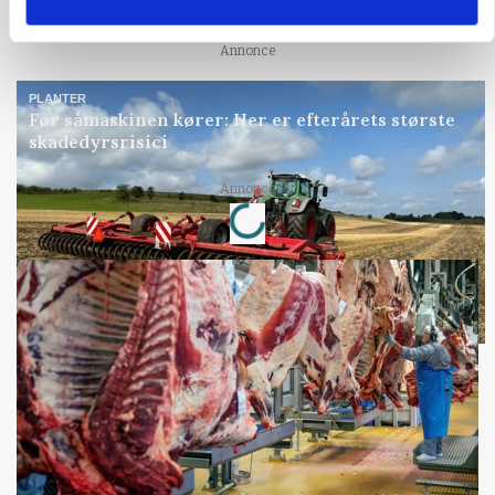
Snart kan man søge tilskud til naturprojekter
Annonce
PLANTER
Før såmaskinen kører: Her er efterårets største
skadedyrsrisici
Annonce
Loading...