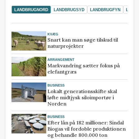
LANDBRUGNORD
LANDBRUGSYD
LANDBRUGFYN
LAND
KVÆG
Snart kan man søge tilskud til
naturprojekter
ARRANGEMENT
Markvandring sætter fokus på
elefantgræs
BUSINESS
Lokalt generationsskifte skal
løfte midtjysk siloimportør i
Norden
BUSINESS
Efter lån på 182 millioner: Sindal
Biogas vil fordoble produktionen
og behandle 800.000 ton