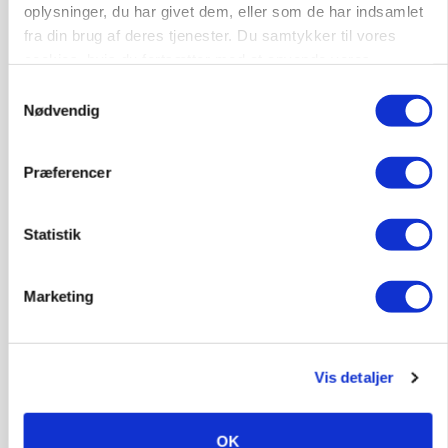
oplysninger, du har givet dem, eller som de har indsamlet
fra din brug af deres tjenester. Du samtykker til vores
cookies, hvis du fortsætter med at anvende vores
POLITIK
»Nu stopper I«: Landbrugsdebattør og
hjemmeside.
Samtykkevalg
protestgruppe vil demonstrere mod ny
Nødvendig
gødskningslov
Annonce
Præferencer
Statistik
Marketing
Vis detaljer
KVÆG
OK