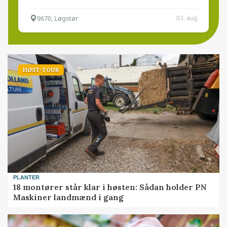
9670, Løgstør
03. aug.
HØST-TOUR
PLANTER
18 montører står klar i høsten: Sådan holder PN
Maskiner landmænd i gang