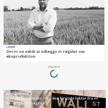
LEDER
Det er en uskik at udlægge et røgslør om
økoproduktion
Annonce
Loading...
MARKEDSFOKUS
Nye aktierekorder – og den brutale lektie fra et
24-årigt finansgeni