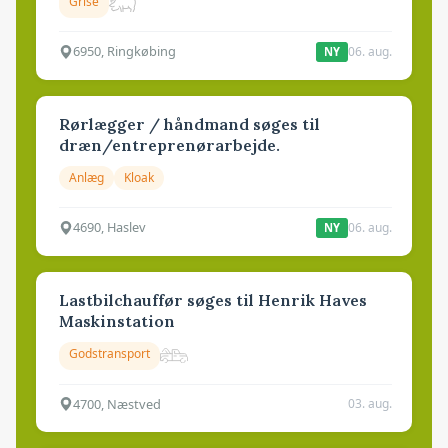
Grise
6950, Ringkøbing
06. aug.
NY
Rørlægger / håndmand søges til
dræn/entreprenørarbejde.
Anlæg
Kloak
4690, Haslev
06. aug.
NY
Lastbilchauffør søges til Henrik Haves
Maskinstation
Godstransport
4700, Næstved
03. aug.