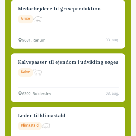
Medarbejdere til griseproduktion
Grise
9681, Ranum
03. aug.
Kalvepasser til ejendom i udvikling søges
Kalve
6392, Bolderslev
03. aug.
Leder til klimastald
Klimastald