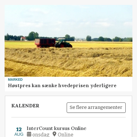
MARKED
Høstpres kan sænke hvedeprisen yderligere
KALENDER
Se flere arrangementer
InterCount kursus Online
12
AUG
onsdag
Online