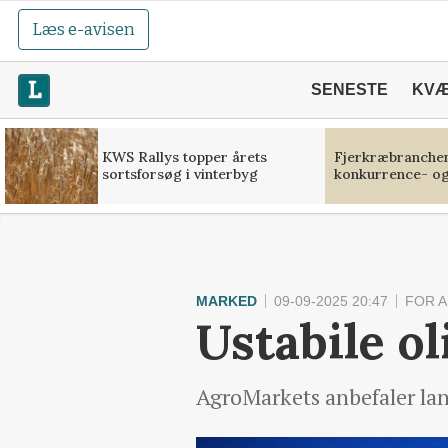
Læs e-avisen
SENESTE
KV
KWS Rallys topper årets
Fjerkræbranchen:
sortsforsøg i vinterbyg
konkurrence- og
MARKED
09-09-2025 20:47
FOR 
Ustabile ol
AgroMarkets anbefaler land