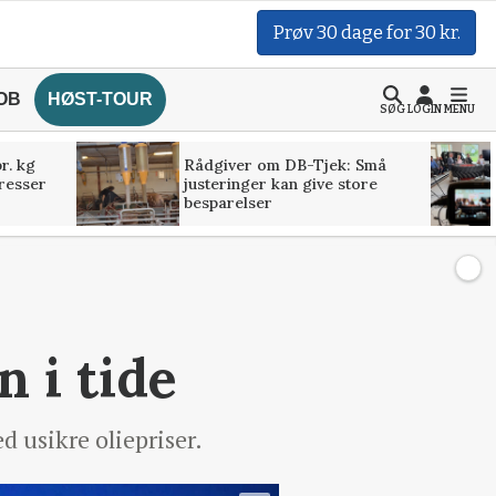
Prøv 30 dage for 30 kr.
OB
HØST-TOUR
SØG
LOGIN
MENU
r. kg
Rådgiver om DB-Tjek: Små
presser
justeringer kan give store
besparelser
n i tide
d usikre oliepriser.