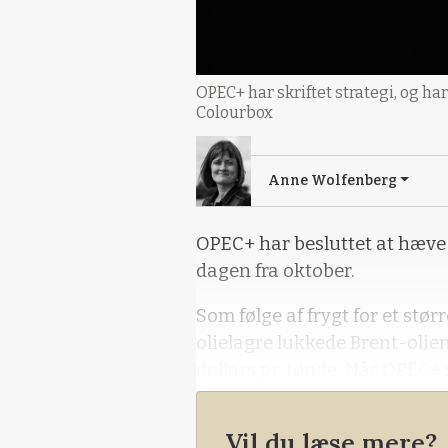
OPEC+ har skriftet strategi, og h
Colourbox
Anne Wolfenberg
OPEC+ har besluttet at hæve
dagen fra oktober.
Som følge af frygt for et stø
olielagre lukkede Brent-olie
dollars pr. tønde. Når OPEC+ s
støtte priser gennem nedskær
markedsandele, så holder de
Vil du læse mere?