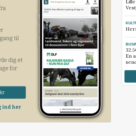
Lill
Vest
fra
KULT
Her
er
gang til
BUSI
32.5
En a
yde dig et
send
age for
kr
 ind her