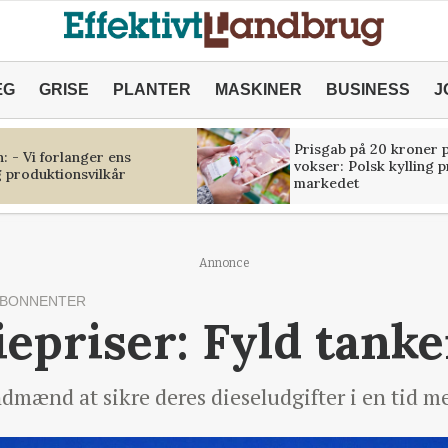
ÆG
GRISE
PLANTER
MASKINER
BUSINESS
J
Prisgab på 20 kroner p
 - Vi forlanger ens
vokser: Polsk kylling 
 produktionsvilkår
markedet
Annonce
ABONNENTER
iepriser: Fyld tanke
mænd at sikre deres dieseludgifter i en tid me