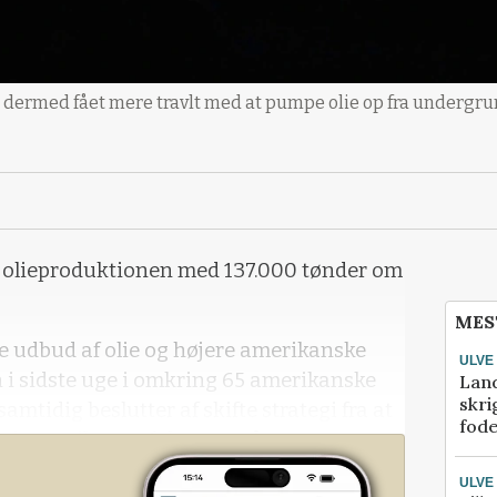
ar dermed fået mere travlt med at pumpe olie op fra undergrun
 olieproduktionen med 137.000 tønder om
MES
rre udbud af olie og højere amerikanske
ULVE
n i sidste uge i omkring 65 amerikanske
Lan
skri
amtidig beslutter af skifte strategi fra at
fod
inger til nu at fokusere på
t markedet uforudsigeligt, påpeger man
ULVE