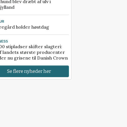
e hund blev dræbt af ulv i
jylland
UR
regård holder høstdag
NESS
00 stipladser skifter slagteri:
f landets største producenter
er nu grisene til Danish Crown
Se flere nyheder her