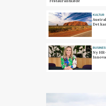
restaurantkæde
KULTUR
Austra
Det ka
BUSINES
Ny HR-
Innova