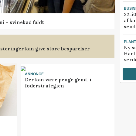
BUSIN
32.50
af la
ni – svinekød faldt
sende
PLAN
Ny so
steringer kan give store besparelser
Har 
verde
ANNONCE
Der kan være penge gemt, i
foderstrategien