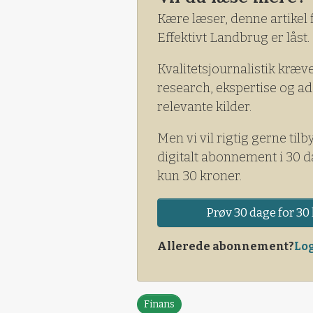
hos AgroMarkets.
Kære læser, denne artikel 
Effektivt Landbrug er låst.
Kvalitetsjournalistik kræv
research, ekspertise og ad
relevante kilder.
Men vi vil rigtig gerne tilb
digitalt abonnement i 30 d
kun 30 kroner.
Prøv 30 dage for 30 
Allerede abonnement?
Log
Finans