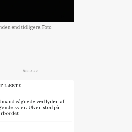
den end tidligere. Foto:
Annonce
T LÆSTE
dmand vågnede ved lyden af
gende kvier: Ulven stod på
erbordet