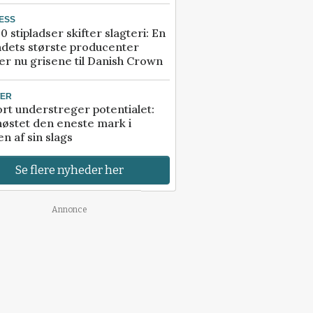
ESS
0 stipladser skifter slagteri: En
ndets største producenter
r nu grisene til Danish Crown
TER
rt understreger potentialet:
høstet den eneste mark i
n af sin slags
Se flere nyheder her
Annonce