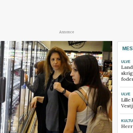
Annonce
MES
ULVE
Land
skrig
fode
ULVE
Lille
Vestj
KULT
Herr