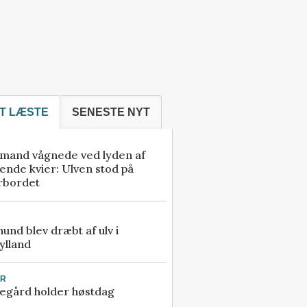
T LÆSTE
SENESTE NYT
mand vågnede ved lyden af
ende kvier: Ulven stod på
rbordet
 hund blev dræbt af ulv i
ylland
UR
egård holder høstdag