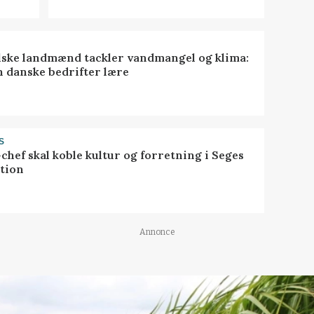
lske landmænd tackler vandmangel og klima:
n danske bedrifter lære
S
chef skal koble kultur og forretning i Seges
tion
Annonce