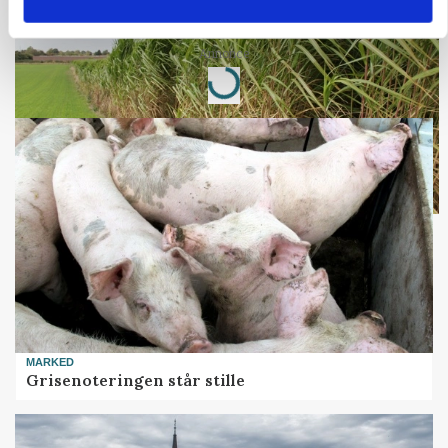
Markvandring sætter fokus på elefantgræs
Annonce
Loading...
MARKED
Grisenoteringen står stille