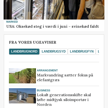
MARKED
USA: Oksekød steg i værdi i juni – svinekød faldt
FRA VORES UGEAVISER
LANDBRUGNORD
LANDBRUGSYD
LANDBRUGFYN
LAND
ARRANGEMENT
Markvandring sætter fokus på
elefantgræs
BUSINESS
Lokalt generationsskifte skal
løfte midtjysk siloimportør i
Norden