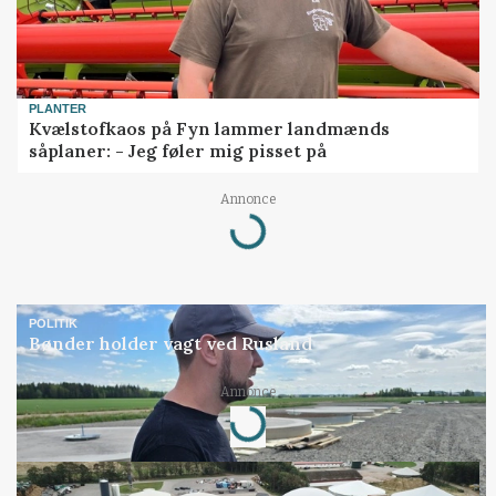
PLANTER
Kvælstofkaos på Fyn lammer landmænds
såplaner: - Jeg føler mig pisset på
Annonce
Loading...
POLITIK
Bønder holder vagt ved Rusland
Annonce
Loading...