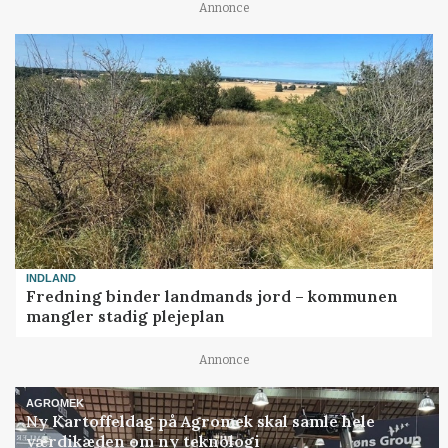
Annonce
INDLAND
Fredning binder landmands jord – kommunen
mangler stadig plejeplan
Annonce
AGROMEK
Ny Kartoffeldag på Agromek skal samle hele
værdikæden om ny teknologi