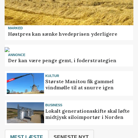
MARKED
Høstpres kan sænke hvedeprisen yderligere
ANNONCE
Der kan være penge gemt, i foderstrategien
KULTUR
Største Manitou fik gammel
vindmølle til at snurre igen
BUSINESS
Lokalt generationsskifte skal løfte
midtjysk siloimportør i Norden
MEST LÆSTE
SENESTE NYT