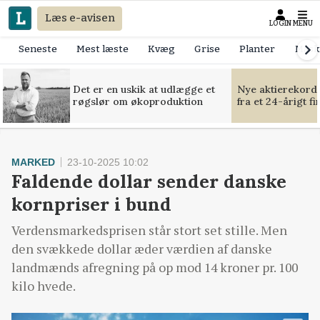
Læs e-avisen
LOGIN
MENU
Seneste
Mest læste
Kvæg
Grise
Planter
Mask
Det er en uskik at udlægge et
Nye aktierekorde
røgslør om økoproduktion
fra et 24-årigt f
MARKED
23-10-2025 10:02
Faldende dollar sender danske
kornpriser i bund
Verdensmarkedsprisen står stort set stille. Men
den svækkede dollar æder værdien af danske
landmænds afregning på op mod 14 kroner pr. 100
kilo hvede.