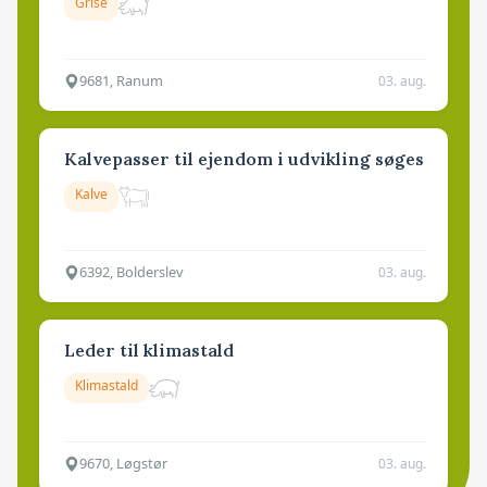
Grise
9681, Ranum
03. aug.
Kalvepasser til ejendom i udvikling søges
Kalve
6392, Bolderslev
03. aug.
Leder til klimastald
Klimastald
9670, Løgstør
03. aug.