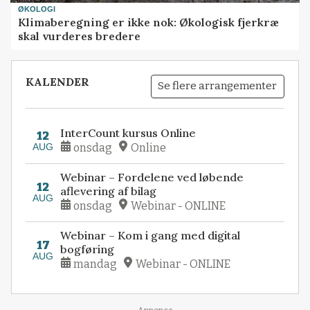
ØKOLOGI
Klimaberegning er ikke nok: Økologisk fjerkræ
skal vurderes bredere
KALENDER
Se flere arrangementer
InterCount kursus Online
12
AUG
onsdag
Online
Webinar – Fordelene ved løbende
12
aflevering af bilag
AUG
onsdag
Webinar - ONLINE
Webinar – Kom i gang med digital
17
bogføring
AUG
mandag
Webinar - ONLINE