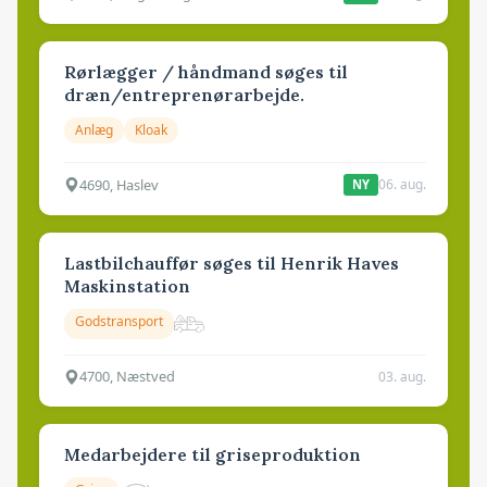
Rørlægger / håndmand søges til
dræn/entreprenørarbejde.
Anlæg
Kloak
4690, Haslev
06. aug.
NY
Lastbilchauffør søges til Henrik Haves
Maskinstation
Godstransport
4700, Næstved
03. aug.
Medarbejdere til griseproduktion