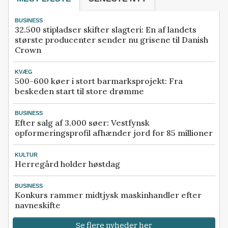
BUSINESS
32.500 stipladser skifter slagteri: En af landets
største producenter sender nu grisene til Danish
Crown
KVÆG
500-600 køer i stort barmarksprojekt: Fra
beskeden start til store drømme
BUSINESS
Efter salg af 3.000 søer: Vestfynsk
opformeringsprofil afhænder jord for 85 millioner
KULTUR
Herregård holder høstdag
BUSINESS
Konkurs rammer midtjysk maskinhandler efter
navneskifte
Se flere nyheder her