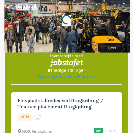
Annonce
Loading...
Jobs
i samarbejde med
81
ledige stillinger
Opret agent
Se alle jobs
Elevplads tilbydes ved Ringkøbing /
Trainee placement Ringkøbing
Grise
6950, Ringkøbing
06. aug.
NY