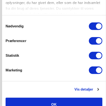
Svineproducenter kalder Danish Crowns pris en
oplysninger, du har givet dem, eller som de har indsamlet
katastrofe
fra din brug af deres tjenester. Du samtykker til vores
cookies, hvis du fortsætter med at anvende vores
Annonce
hjemmeside.
Samtykkevalg
Nødvendig
Præferencer
Statistik
Marketing
MASKINER
Forserie til selvkørende skårlægger afprøves i år
Vis detaljer
Annonce
OK
ARRANGEMENT