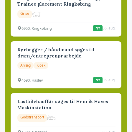
Trainee placement Ringkøbing
Grise
6950, Ringkøbing
06. aug.
NY
Rørlægger / håndmand søges til
dræn/entreprenørarbejde.
Anlæg
Kloak
4690, Haslev
06. aug.
NY
Lastbilchauffør søges til Henrik Haves
Maskinstation
Godstransport