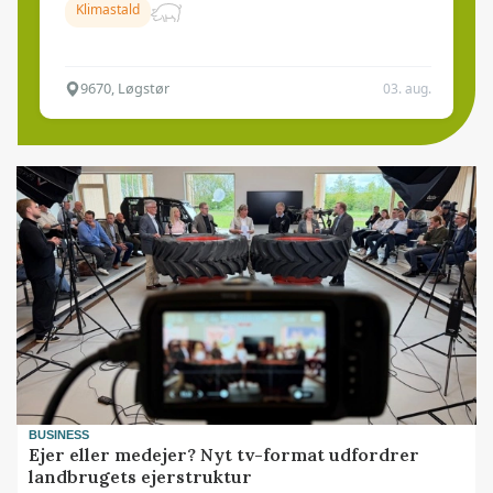
Klimastald
9670, Løgstør
03. aug.
BUSINESS
Ejer eller medejer? Nyt tv-format udfordrer
landbrugets ejerstruktur