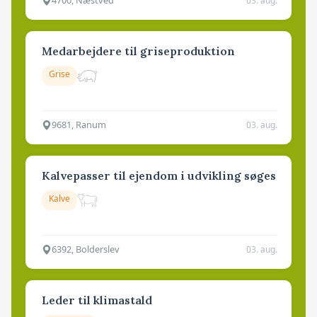
4700, Næstved
03. aug.
Medarbejdere til griseproduktion
Grise
9681, Ranum
03. aug.
Kalvepasser til ejendom i udvikling søges
Kalve
6392, Bolderslev
03. aug.
Leder til klimastald