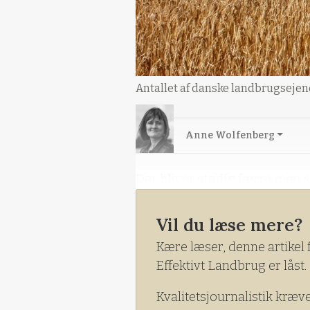
Antallet af danske landbrugsejend
Anne Wolfenberg
Der bliver stadig færre men s
Vil du læse mere?
Kære læser, denne artikel 
Effektivt Landbrug er låst.
Kvalitetsjournalistik kræv