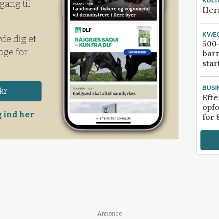
KULT
gang til
Her
KVÆ
yde dig et
500-
age for
bar
star
BUSI
kr
Efte
opfo
 ind her
for 
Annonce