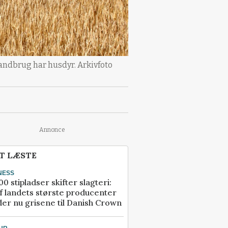
landbrug har husdyr. Arkivfoto
Annonce
T LÆSTE
NESS
00 stipladser skifter slagteri:
f landets største producenter
er nu grisene til Danish Crown