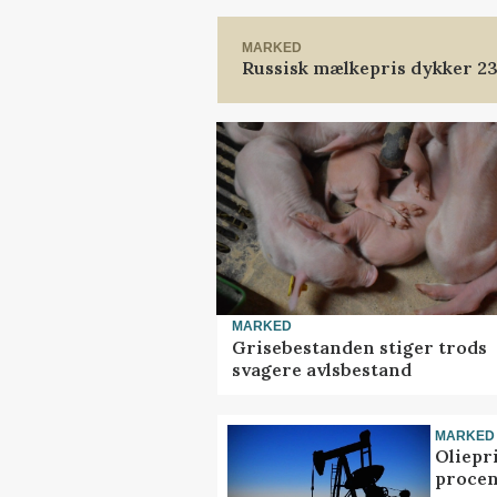
MARKED
Russisk mælkepris dykker 2
MARKED
Grisebestanden stiger trods
svagere avlsbestand
MARKED
Oliepr
procen