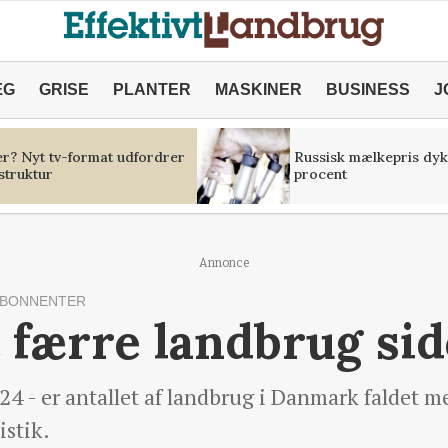
ÆG
GRISE
PLANTER
MASKINER
BUSINESS
J
er? Nyt tv-format udfordrer
Russisk mælkepris dyk
struktur
procent
Annonce
ABONNENTER
 færre landbrug si
2024 - er antallet af landbrug i Danmark faldet 
istik.