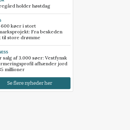
UR
regård holder høstdag
G
600 køer i stort
marksprojekt: Fra beskeden
t til store drømme
NESS
r salg af 3.000 søer: Vestfynsk
rmeringsprofil afhænder jord
85 millioner
Se flere nyheder her