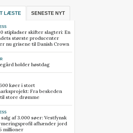
T LÆSTE
SENESTE NYT
ESS
0 stipladser skifter slagteri: En
ndets største producenter
r nu grisene til Danish Crown
UR
egård holder høstdag
00 køer i stort
arksprojekt: Fra beskeden
 til store drømme
ESS
 salg af 3.000 søer: Vestfynsk
rmeringsprofil afhænder jord
5 millioner