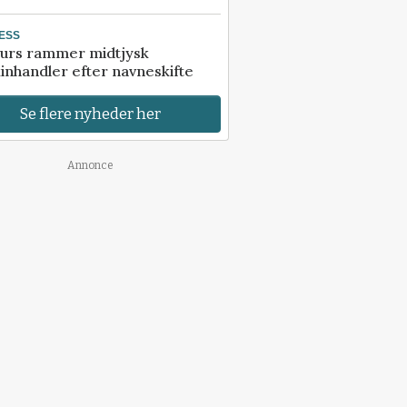
ESS
urs rammer midtjysk
inhandler efter navneskifte
Se flere nyheder her
Annonce