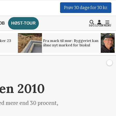
Prøv 30 dage for 30 kr.
OB
HØST-TOUR
SØG
LOGIN
MENU
ker 23
Fra mark til mur: Byggeriet kan
åbne nyt marked for biokul
den 2010
med mere end 30 procent,