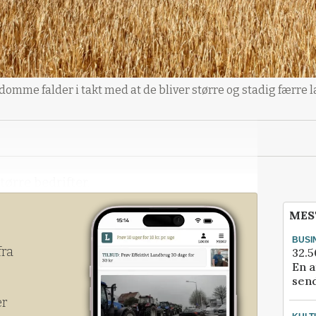
omme falder i takt med at de bliver større og stadig færre 
tørre bedrifter.
MES
BUSI
fra
32.5
En a
send
er