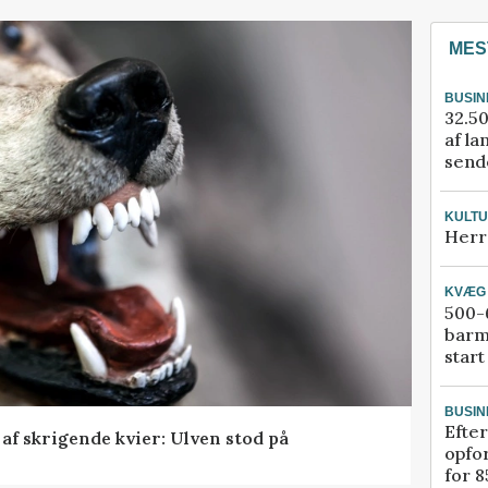
MES
BUSIN
32.50
af la
sende
KULT
Herr
KVÆG
500-6
barm
start
BUSIN
Efter
f skrigende kvier: Ulven stod på
opfo
for 8