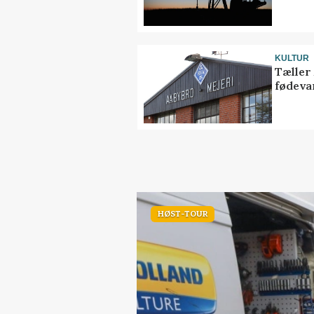
KULTUR
Tæller
fødeva
HØST-TOUR