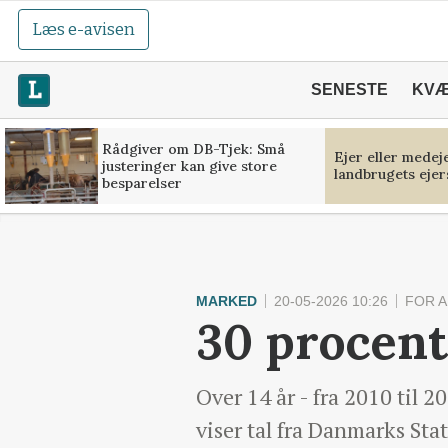
Læs e-avisen
SENESTE
KV
Rådgiver om DB-Tjek: Små
Ejer eller medej
justeringer kan give store
landbrugets ejer
besparelser
MARKED
20-05-2026 10:26
FOR 
30 procent
Over 14 år - fra 2010 til 
viser tal fra Danmarks Stat