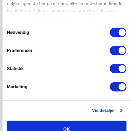
oplysninger, du har givet dem, eller som de har indsamlet
fra din brug af deres tjenester. Du samtykker til vores
4700, Næstved
03. aug.
cookies, hvis du fortsætter med at anvende vores
hjemmeside.
Samtykkevalg
Nødvendig
Medarbejdere til griseproduktion
Grise
Præferencer
9681, Ranum
03. aug.
Statistik
Kalvepasser til ejendom i udvikling søges
Marketing
Kalve
Vis detaljer
6392, Bolderslev
03. aug.
OK