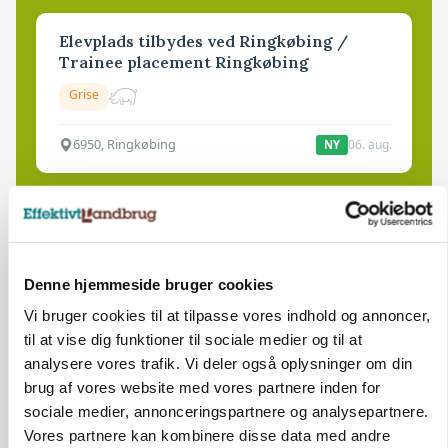
Elevplads tilbydes ved Ringkøbing /
Trainee placement Ringkøbing
Grise
6950, Ringkøbing
06. aug.
NY
Rørlægger / håndmand søges til
dræn/entreprenørarbejde.
Anlæg
Kloak
Denne hjemmeside bruger cookies
Vi bruger cookies til at tilpasse vores indhold og annoncer,
4690, Haslev
06. aug.
NY
til at vise dig funktioner til sociale medier og til at
analysere vores trafik. Vi deler også oplysninger om din
brug af vores website med vores partnere inden for
Lastbilchauffør søges til Henrik Haves
sociale medier, annonceringspartnere og analysepartnere.
Maskinstation
Vores partnere kan kombinere disse data med andre
Godstransport