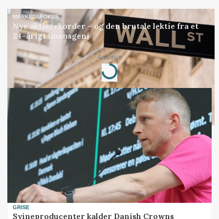
MARKEDSFOKUS
Nye aktierekorder – og den brutale lektie fra et
24-årigt finansgeni
Loading...
Annonce
GRISE
Svineproducenter kalder Danish Crowns