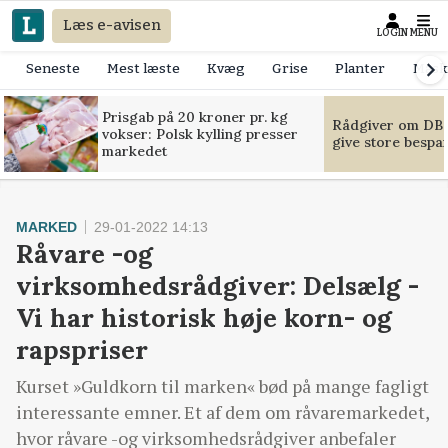
Læs e-avisen
LOGIN
MENU
Seneste
Mest læste
Kvæg
Grise
Planter
Mask
Prisgab på 20 kroner pr. kg
Rådgiver om DB-
vokser: Polsk kylling presser
give store bespa
markedet
MARKED
29-01-2022 14:13
Råvare -og
virksomhedsrådgiver: Delsælg -
Vi har historisk høje korn- og
rapspriser
Kurset »Guldkorn til marken« bød på mange fagligt
interessante emner. Et af dem om råvaremarkedet,
hvor råvare -og virksomhedsrådgiver anbefaler