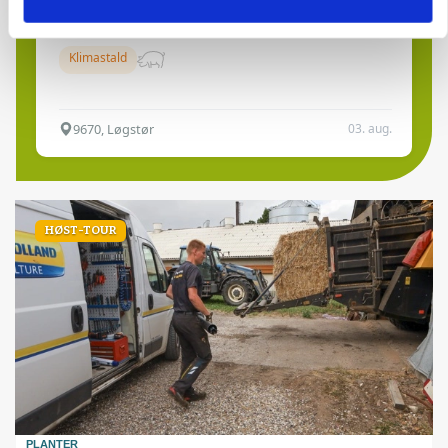
Leder til klimastald
Klimastald
9670, Løgstør
03. aug.
HØST-TOUR
PLANTER