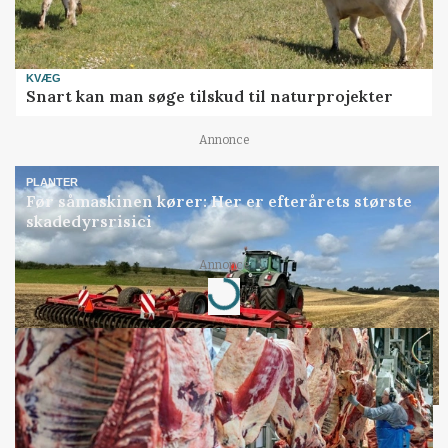
KVÆG
Snart kan man søge tilskud til naturprojekter
Annonce
PLANTER
Før såmaskinen kører: Her er efterårets største
skadedyrsrisici
Loading...
Annonce