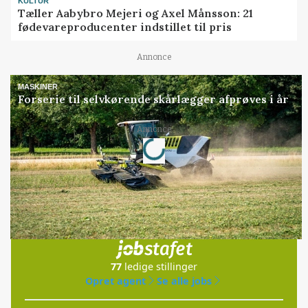
KULTUR
Tæller Aabybro Mejeri og Axel Månsson: 21
fødevareproducenter indstillet til pris
Annonce
MASKINER
Forserie til selvkørende skårlægger afprøves i år
Loading...
Annonce
Jobs
i samarbejde med
77
ledige stillinger
Opret agent
Se alle jobs