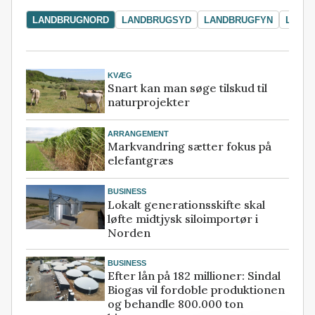
LANDBRUGNORD
LANDBRUGSYD
LANDBRUGFYN
LAND
KVÆG
Snart kan man søge tilskud til
naturprojekter
ARRANGEMENT
Markvandring sætter fokus på
elefantgræs
BUSINESS
Lokalt generationsskifte skal
løfte midtjysk siloimportør i
Norden
BUSINESS
Efter lån på 182 millioner: Sindal
Biogas vil fordoble produktionen
og behandle 800.000 ton