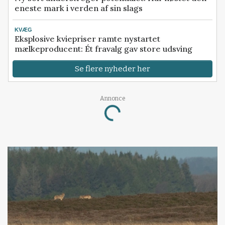
eneste mark i verden af sin slags
KVÆG
Eksplosive kviepriser ramte nystartet
mælkeproducent: Ét fravalg gav store udsving
Se flere nyheder her
Annonce
Loading...