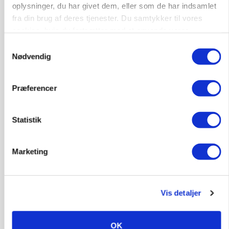
Forud for ny kvælstoflov: Blot ét trepartsprojekt
oplysninger, du har givet dem, eller som de har indsamlet
færdigt i juli
fra din brug af deres tjenester. Du samtykker til vores
cookies, hvis du fortsætter med at anvende vores
hjemmeside.
Samtykkevalg
Nødvendig
Præferencer
Statistik
Marketing
NAVNESTOF
Dansk professor hædret for Power-to-X-arbejde
Vis detaljer
OK