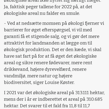
økologiske areal ikke flyttet sig særligt meget.
Ja, faktisk peger tallene for 2022 på, at det
økologiske areal nu falder en smule.
- Ved at nedsætte momsen på økologi fjerner vi
barrierer for øget efterspørgsel, vi vil med
garanti få et stigende salg, og vi gør det mere
attraktivt for landmanden at lægge om til
økologisk produktion. Det er den kæde, vi skal
have sat fart på for at få øget det økologiske
areal og sikre renere fødevarer, mere rent
drikkevand, højere dyrevelfærd, renere
vandmiljø, mere natur og højere
biodiversitet, siger Louise Køster.
I 2021 var det økologiske areal på 313.111 hektar,
mens der i år er indberettet et areal på 310.685
hektar. Det svarer til et fald fra 11,8 til 11,7