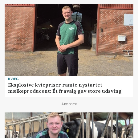
KVÆG
Eksplosive kviepriser ramte nystartet
mælkeproducent: Ét fravalg gav store udsving
Annonce