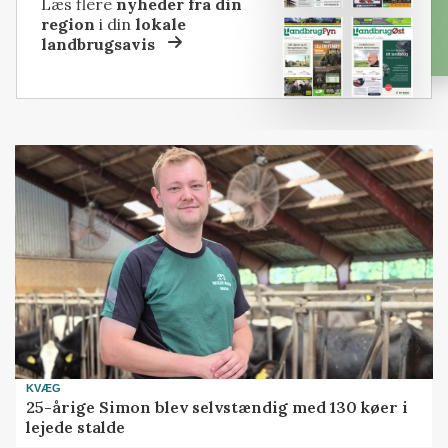
Læs flere
nyheder fra din
region
i din
lokale
landbrugsavis
KVÆG
25-årige Simon blev selvstændig med 130 køer i
lejede stalde