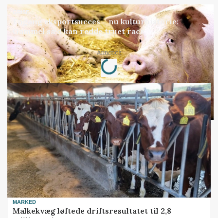
GRISE
Engang eksportsucces – nu kulturhistorie:
Gammel sæd kan redde truet race
Loading...
Annonce
MARKED
Malkekvæg løftede driftsresultatet til 2,8