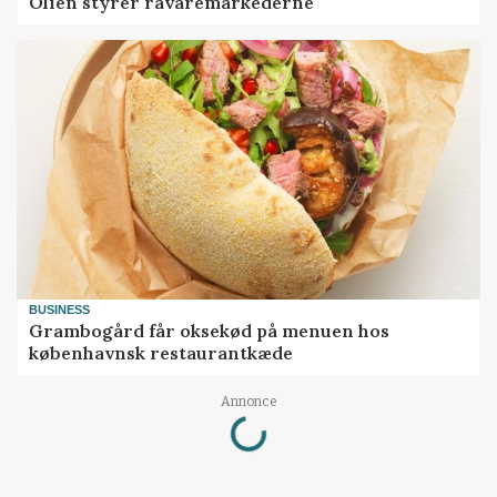
Olien styrer råvaremarkederne
BUSINESS
Grambogård får oksekød på menuen hos
københavnsk restaurantkæde
Loading...
Annonce