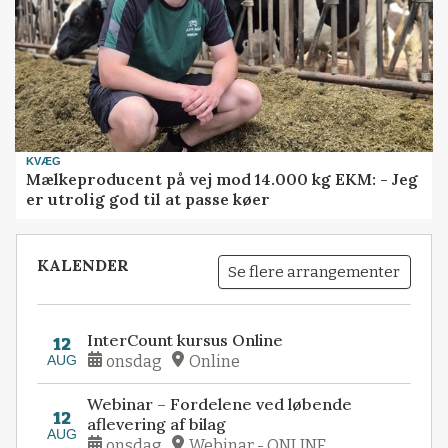
KVÆG
Mælkeproducent på vej mod 14.000 kg EKM: - Jeg
er utrolig god til at passe køer
KALENDER
Se flere arrangementer
InterCount kursus Online
12
AUG
onsdag
Online
Webinar – Fordelene ved løbende
12
aflevering af bilag
AUG
onsdag
Webinar - ONLINE