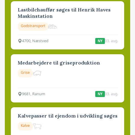
Lastbilchauffør søges til Henrik Haves
Maskinstation
Godstransport
4700, Næstved
03. aug.
NY
Medarbejdere til griseproduktion
Grise
9681, Ranum
03. aug.
NY
Kalvepasser til ejendom i udvikling søges
Kalve