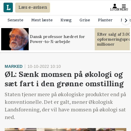
Læs e-avisen
LOGIN
MENU
Seneste
Mest læste
Kvæg
Grise
Planter
Mask
Efter salg af 3.0
Dansk professor hædret for
opformeringsprof
Power-to-X-arbejde
millioner
MARKED
10-10-2022 10:10
ØL: Sænk momsen på økologi og
sæt fart i den grønne omstilling
Staten tjener mere på økologiske produkter end på
konventionelle. Det er galt, mener Økologisk
Landsforening, der vil have momsen på økologi sat
ned.