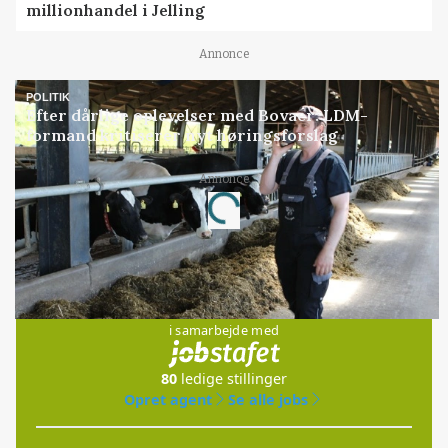
millionhandel i Jelling
Annonce
POLITIK
Efter dårlige oplevelser med Bovaer: LDM-
formand kritiserer nyt høringsforslag
Annonce
Loading...
Jobs
i samarbejde med
80
ledige stillinger
Opret agent
Se alle jobs