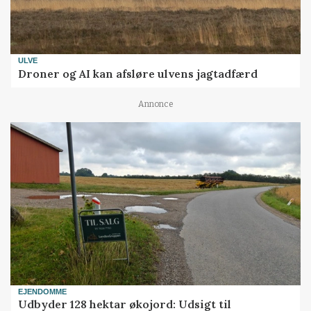
ULVE
Droner og AI kan afsløre ulvens jagtadfærd
Annonce
EJENDOMME
Udbyder 128 hektar økojord: Udsigt til