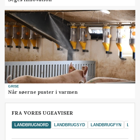
GRISE
Når søerne puster i varmen
FRA VORES UGEAVISER
LANDBRUGNORD
LANDBRUGSYD
LANDBRUGFYN
LAND