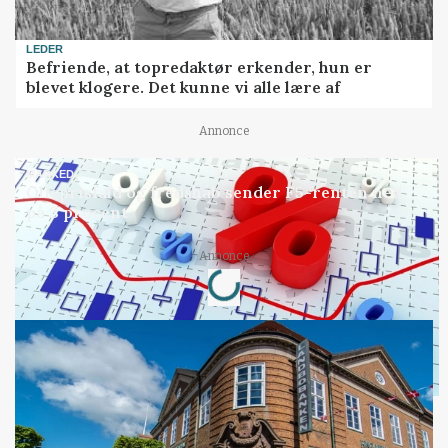
LEDER
Befriende, at topredaktør erkender, hun er
blevet klogere. Det kunne vi alle lære af
Annonce
MARKED
Olieprisfald og fredshåb sender F5-renten ned
på 3 procent
Loading...
Annonce