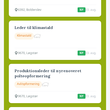
6392, Bolderslev
03. aug.
NY
Leder til klimastald
Klimastald
9670, Løgstør
03. aug.
NY
Produktionsleder til nyrenoveret
polteopformering
Avl/opformering
9670, Løgstør
03. aug.
NY