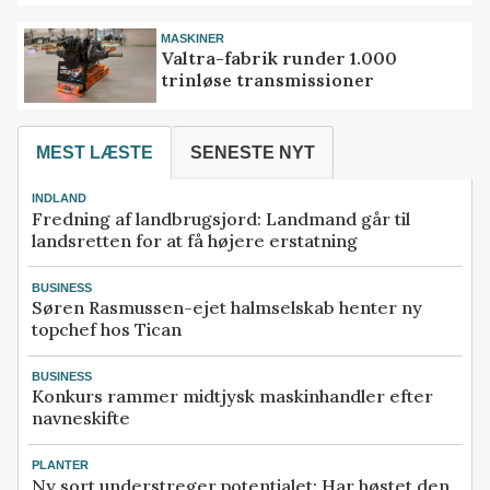
MASKINER
Valtra-fabrik runder 1.000
trinløse transmissioner
MEST LÆSTE
SENESTE NYT
INDLAND
Fredning af landbrugsjord: Landmand går til
landsretten for at få højere erstatning
BUSINESS
Søren Rasmussen-ejet halmselskab henter ny
topchef hos Tican
BUSINESS
Konkurs rammer midtjysk maskinhandler efter
navneskifte
PLANTER
Ny sort understreger potentialet: Har høstet den