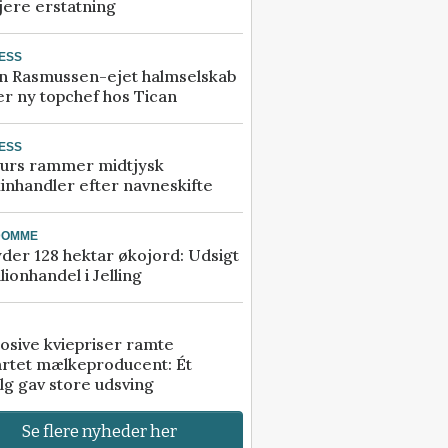
jere erstatning
ESS
n Rasmussen-ejet halmselskab
r ny topchef hos Tican
ESS
urs rammer midtjysk
inhandler efter navneskifte
DOMME
der 128 hektar økojord: Udsigt
illionhandel i Jelling
osive kviepriser ramte
artet mælkeproducent: Ét
lg gav store udsving
Se flere nyheder her