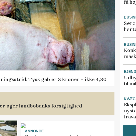
få hø
BUSIN
Søre
hente
BUSIN
Konk
mask
EJEN
Udby
ringsstrid: Tysk gab er 3 kroner – ikke 4,30
til m
KVÆG
Ekspl
ler øger landbobanks forsigtighed
nyst
frava
ANNONCE