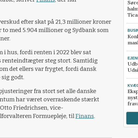
Sør
halm
Tic
rskud efter skat på 21,3 millioner kroner
to med 5.904 millioner og Sydbank som
BUSI
Kon
ner.
mask
 hus, fordi renten i 2022 blev sat
EJE
es renteindtægter steg stort. Samtidig
Udby
m det ellers var frygtet, fordi dansk
Udsi
sig godt.
KVÆ
opjusteringer fra stort set alle danske
Eksp
nyst
ntum har været overraskende stærkt
frav
 Otto Friedrichsen, vice-
lforvalteren Formuepleje, til
Finans
.