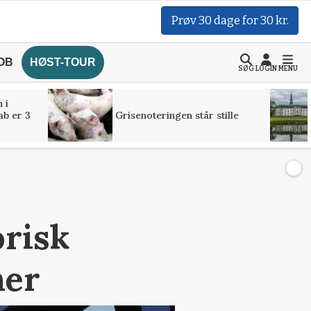
Prøv 30 dage for 30 kr.
OB
HØST-TOUR
SØG
LOGIN
MENU
 i
ab er 3
Grisenoteringen står stille
orisk
ner