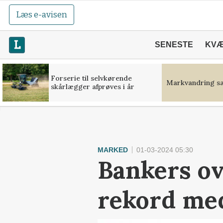
Læs e-avisen
SENESTE
KV
Forserie til selvkørende
Markvandring sæ
skårlægger afprøves i år
MARKED
01-03-2024 05:30
Bankers ov
rekord med