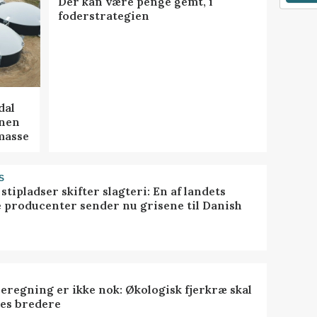
Der kan være penge gemt, i
foderstrategien
dal
onen
masse
S
stipladser skifter slagteri: En af landets
e producenter sender nu grisene til Danish
eregning er ikke nok: Økologisk fjerkræ skal
es bredere