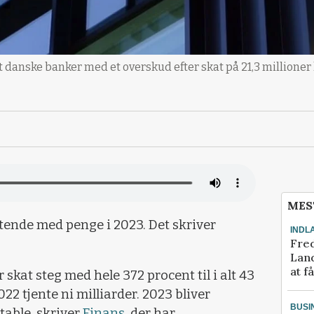
danske banker med et overskud efter skat på 21,3 millioner k
MES
tende med penge i 2023. Det skriver
INDL
Fred
Land
at f
skat steg med hele 372 procent til i alt 43
022 tjente ni milliarder. 2023 bliver
BUSI
table, skriver
Finans
, der har