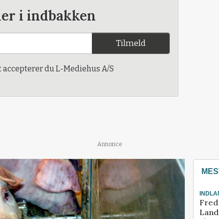
der i indbakken
Tilmeld
t accepterer du L-Mediehus A/S
Annonce
MES
INDLA
Fred
Landm