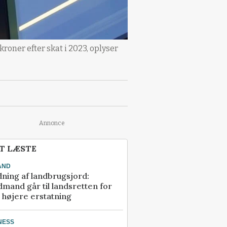
roner efter skat i 2023, oplyser
Annonce
T LÆSTE
AND
ning af landbrugsjord:
mand går til landsretten for
å højere erstatning
NESS