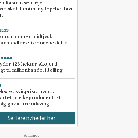
en Rasmussen-ejet
selskab henter ny topchef hos
an
NESS
kurs rammer midtjysk
inhandler efter navneskifte
NDOMME
der 128 hektar økojord:
gt til millionhandel i Jelling
G
losive kviepriser ramte
artet mælkeproducent: Ét
alg gav store udsving
Se flere nyheder her
Annonce