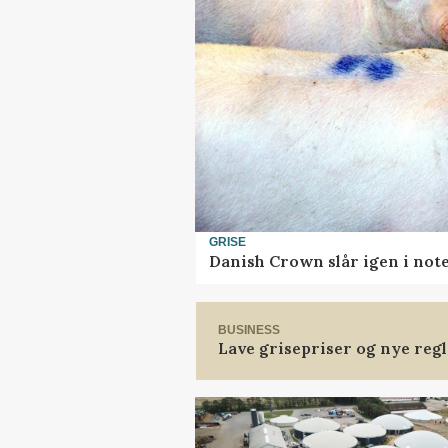
GRISE
Danish Crown slår igen i note
BUSINESS
Lave grisepriser og nye reg