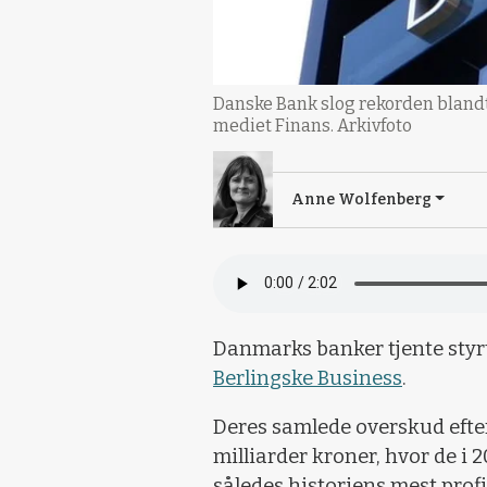
Danske Bank slog rekorden blandt 
mediet Finans. Arkivfoto
Anne Wolfenberg
Danmarks banker tjente styr
Berlingske Business
.
Deres samlede overskud efter 
milliarder kroner, hvor de i 2
således historiens mest profi