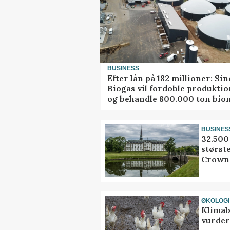
BUSINESS
Efter lån på 182 millioner: Sin
Biogas vil fordoble produkti
og behandle 800.000 ton bio
BUSINES
32.500 
størst
Crown
ØKOLOGI
Klimab
vurder