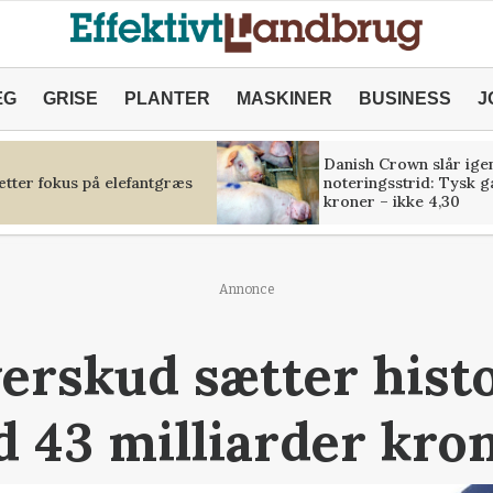
ÆG
GRISE
PLANTER
MASKINER
BUSINESS
J
Danish Crown slår igen
tter fokus på elefantgræs
noteringsstrid: Tysk g
kroner – ikke 4,30
Annonce
erskud sætter hist
 43 milliarder kro