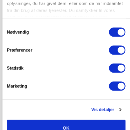
oplysninger, du har givet dem, eller som de har indsamlet
Loading...
fra din brug af deres tjenester. Du samtykker til vores
cookies, hvis du fortsætter med at anvende vores
hjemmeside.
Samtykkevalg
Nødvendig
Præferencer
Statistik
Marketing
PLANTER
Før såmaskinen kører: Her er efterårets største
skadedyrsrisici
Vis detaljer
OK