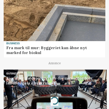
BUSINESS
Fra mark til mur: Byggeriet kan åbne nyt
marked for biokul
Annonce
BUSINESS
Ejer eller medejer? Nyt tv-format udfordrer
landbrugets ejerstruktur
Annonce
Loading...