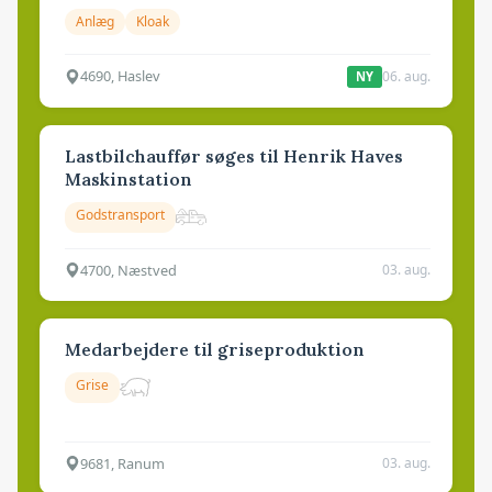
Anlæg
Kloak
4690, Haslev
06. aug.
NY
Lastbilchauffør søges til Henrik Haves
Maskinstation
Godstransport
4700, Næstved
03. aug.
Medarbejdere til griseproduktion
Grise
9681, Ranum
03. aug.