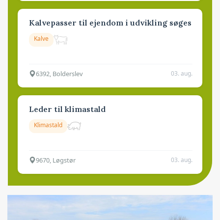
Kalvepasser til ejendom i udvikling søges
Kalve
6392, Bolderslev
03. aug.
Leder til klimastald
Klimastald
9670, Løgstør
03. aug.