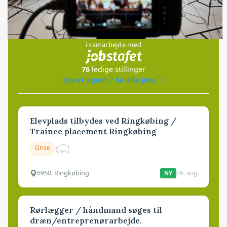
Jobs
i samarbejde med
76
ledige stillinger
Opret agent
Se alle jobs
Elevplads tilbydes ved Ringkøbing /
Trainee placement Ringkøbing
Grise
6950, Ringkøbing
06. aug.
NY
Rørlægger / håndmand søges til
dræn/entreprenørarbejde.