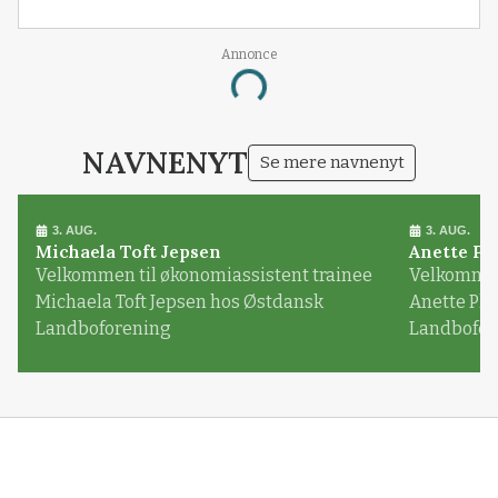
Annonce
Loading...
NAVNENYT
Se mere navnenyt
3. AUG.
3. AUG.
Michaela Toft Jepsen
Anette Pl
Velkommen til økonomiassistent trainee
Velkommen 
Michaela Toft Jepsen hos Østdansk
Anette Pl
Landboforening
Landbofor