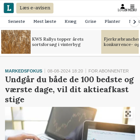
Læs e-avisen
LOGIN
MENU
Seneste
Mest læste
Kvæg
Grise
Planter
Mask
KWS Rallys topper årets
Fjerkræbranchen:
sortsforsøg i vinterbyg
konkurrence- og
MARKEDSFOKUS
08-08-2024 18:20
FOR ABONNENTER
Undgår du både de 100 bedste og
værste dage, vil dit aktieafkast
stige