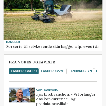
MASKINER
Forserie til selvkørende skårlægger afprøves i år
FRA VORES UGEAVISER
LANDBRUGNORD
LANDBRUGSYD
LANDBRUGFYN
LAND
CAP-I-DANMARK
Fjerkræbranchen: - Vi forlanger
ens konkurrence- og
produktionsvilkår