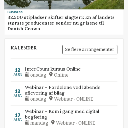
BUSINESS
32.500 stipladser skifter slagteri: En af landets
største producenter sender nu grisene til
Danish Crown
KALENDER
Se flere arrangementer
InterCount kursus Online
12
AUG
onsdag
Online
Webinar – Fordelene ved løbende
12
aflevering af bilag
AUG
onsdag
Webinar - ONLINE
Webinar – Kom i gang med digital
17
bogføring
AUG
mandag
Webinar - ONLINE