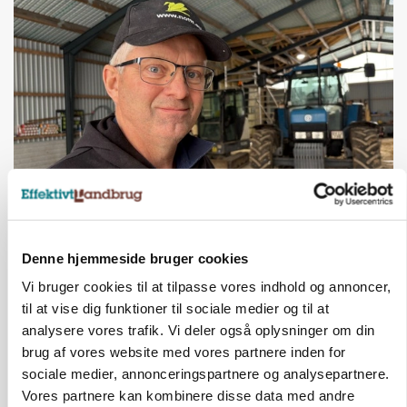
POLITIK
»Nu stopper I«: Landbrugsdebattør og
protestgruppe vil demonstrere mod ny
Denne hjemmeside bruger cookies
gødskningslov
Vi bruger cookies til at tilpasse vores indhold og annoncer,
Annonce
til at vise dig funktioner til sociale medier og til at
analysere vores trafik. Vi deler også oplysninger om din
KVÆG
brug af vores website med vores partnere inden for
Snart kan man søge tilskud til naturprojekter
sociale medier, annonceringspartnere og analysepartnere.
Vores partnere kan kombinere disse data med andre
Annonce