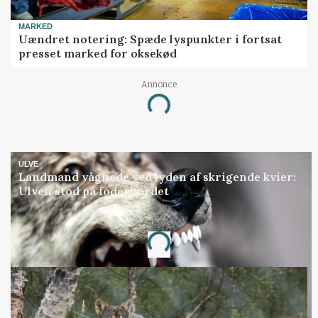
MARKED
Uændret notering: Spæde lyspunkter i fortsat
presset marked for oksekød
Annonce
Loading...
ULVE
Landmand vågnede ved lyden af skrigende kvier:
Ulven stod på foderbordet
Annonce
Loading...