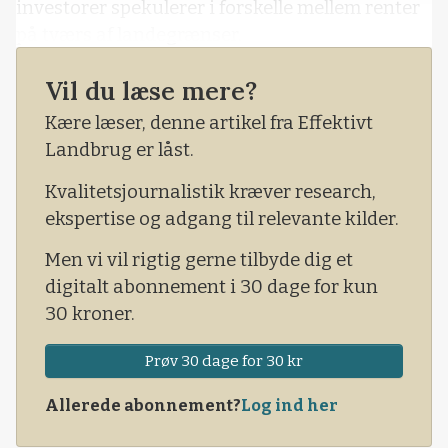
investorer spekulerer i forskelle mellem renter
på tværs af landegrænser.
Men som altid, når der opstår et større chok i
Vil du læse mere?
markedet, kan det ramme din position hårdt.
Kære læser, denne artikel fra Effektivt
Det betyder, at du enten skal stille større
Landbrug er låst.
sikkerheder for dine positioner eller lukke dem
helt ned. Det var præcis, hvad der skete i
Kvalitetsjournalistik kræver research,
mandags.
ekspertise og adgang til relevante kilder.
Men vi vil rigtig gerne tilbyde dig et
digitalt abonnement i 30 dage for kun
30 kroner.
Prøv 30 dage for 30 kr
Allerede abonnement?
Log ind her