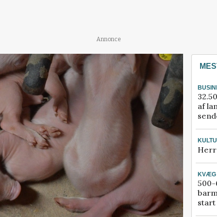
Annonce
MES
BUSIN
32.50
af la
sende
KULT
Herr
KVÆG
500-6
barm
start