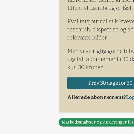
Effektivt Landbrug er låst.
Kvalitetsjournalistik kræv
research, ekspertise og ad
relevante kilder.
Men vi vil rigtig gerne tilb
digitalt abonnement i 30 d
kun 30 kroner.
Prøv 30 dage for 30 
Allerede abonnement?
Log
Markedsanalyser og vurderinger fr