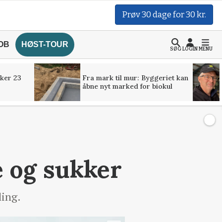
Prøv 30 dage for 30 kr.
OB
HØST-TOUR
SØG
LOGIN
MENU
ker 23
Fra mark til mur: Byggeriet kan
åbne nyt marked for biokul
e og sukker
ling.