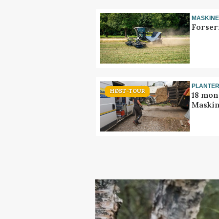
MASKIN
Forser
PLANTE
HØST-TOUR
18 mon
Maskin