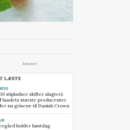
Annonce
T LÆSTE
NESS
00 stipladser skifter slagteri:
f landets største producenter
er nu grisene til Danish Crown
UR
regård holder høstdag