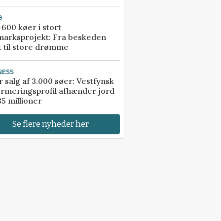
G
600 køer i stort
marksprojekt: Fra beskeden
t til store drømme
NESS
r salg af 3.000 søer: Vestfynsk
rmeringsprofil afhænder jord
85 millioner
Se flere nyheder her