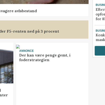
BUSIN
Efter
svagere avlsbestand
opfo
for 8
nder F5-renten ned på 3 procent
BUSIN
Konk
mask
ANNONCE
Der kan være penge gemt, i
foderstrategien
l
nter