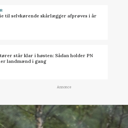
ER
ie til selvkørende skårlægger afprøves i år
R
tører står klar i høsten: Sådan holder PN
er landmænd i gang
Annonce