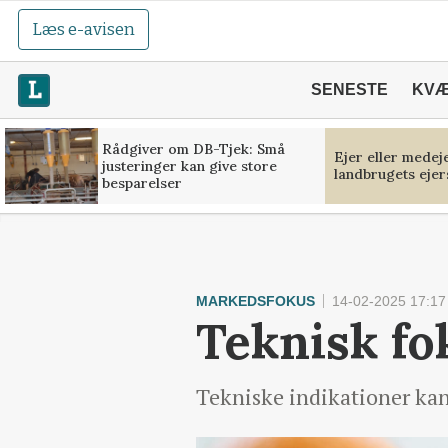
Læs e-avisen
SENESTE
KV
Rådgiver om DB-Tjek: Små
Ejer eller medej
justeringer kan give store
landbrugets ejer
besparelser
MARKEDSFOKUS
14-02-2025 17:17
Teknisk fo
Tekniske indikationer kan