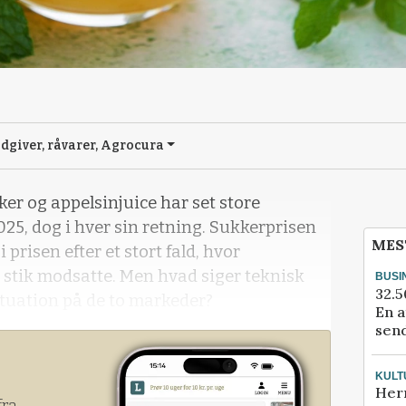
dgiver, råvarer, Agrocura
ker og appelsinjuice har set store
025, dog i hver sin retning. Sukkerprisen
MES
 prisen efter et stort fald, hvor
t stik modsatte. Men hvad siger teknisk
BUSI
32.5
ituation på de to markeder?
En a
send
KULT
Her
fra