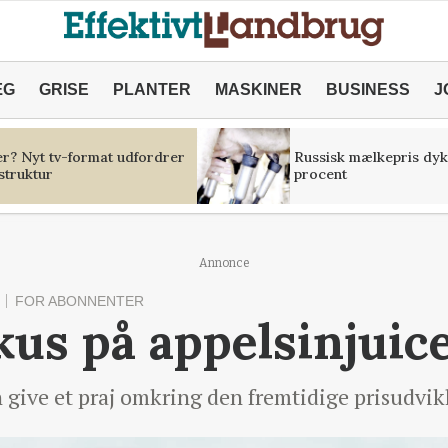
ÆG
GRISE
PLANTER
MASKINER
BUSINESS
J
er? Nyt tv-format udfordrer
Russisk mælkepris dyk
struktur
procent
Annonce
FOR ABONNENTER
kus på appelsinjuic
 give et praj omkring den fremtidige prisudvik