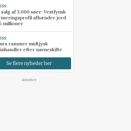
ESS
 salg af 3.000 søer: Vestfynsk
rmeringsprofil afhænder jord
5 millioner
ESS
urs rammer midtjysk
inhandler efter navneskifte
Se flere nyheder her
Annonce