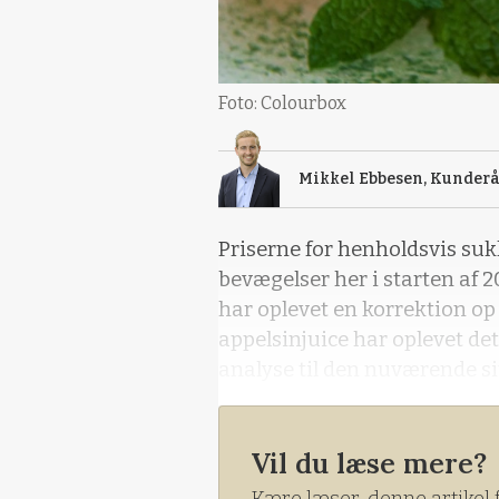
Foto: Colourbox
Mikkel Ebbesen, Kunderå
Priserne for henholdsvis suk
bevægelser her i starten af 2
har oplevet en korrektion op i
appelsinjuice har oplevet de
analyse til den nuværende s
Vil du læse mere?
Kære læser, denne artikel 