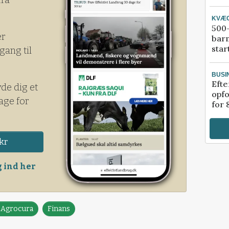
KVÆ
500-
er
bar
star
gang til
BUSI
Efte
yde dig et
opfo
age for
for 
kr
 ind her
a Agrocura
Finans