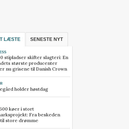
T LÆSTE
SENESTE NYT
ESS
0 stipladser skifter slagteri: En
ndets største producenter
r nu grisene til Danish Crown
UR
egård holder høstdag
00 køer i stort
arksprojekt: Fra beskeden
 til store drømme