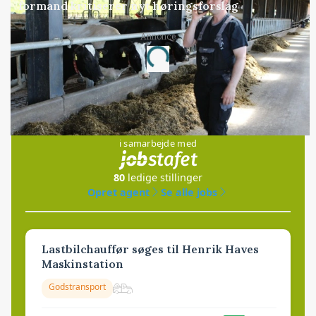
formand kritiserer nyt høringsforslag
Annonce
Loading...
Jobs
i samarbejde med
80
ledige stillinger
Opret agent
Se alle jobs
Lastbilchauffør søges til Henrik Haves
Maskinstation
Godstransport