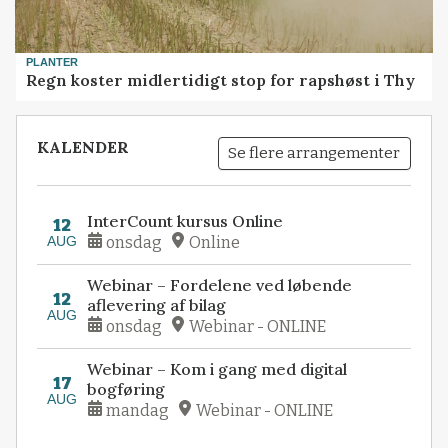
PLANTER
Regn koster midlertidigt stop for rapshøst i Thy
KALENDER
Se flere arrangementer
InterCount kursus Online
12
AUG
onsdag
Online
Webinar – Fordelene ved løbende
12
aflevering af bilag
AUG
onsdag
Webinar - ONLINE
Webinar – Kom i gang med digital
17
bogføring
AUG
mandag
Webinar - ONLINE