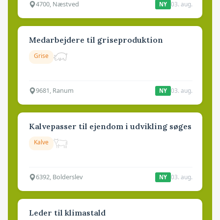
4700, Næstved
03. aug.
NY
Medarbejdere til griseproduktion
Grise
9681, Ranum
03. aug.
NY
Kalvepasser til ejendom i udvikling søges
Kalve
6392, Bolderslev
03. aug.
NY
Leder til klimastald