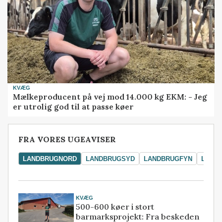
KVÆG
Mælkeproducent på vej mod 14.000 kg EKM: - Jeg
er utrolig god til at passe køer
FRA VORES UGEAVISER
LANDBRUGNORD
LANDBRUGSYD
LANDBRUGFYN
LAND
KVÆG
500-600 køer i stort
barmarksprojekt: Fra beskeden