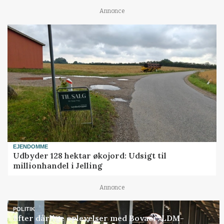
Annonce
EJENDOMME
Udbyder 128 hektar økojord: Udsigt til
millionhandel i Jelling
Annonce
POLITIK
Efter dårlige oplevelser med Bovaer: LDM-