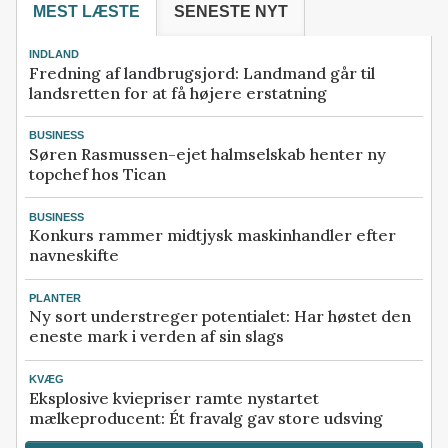
MEST LÆSTE
SENESTE NYT
INDLAND
Fredning af landbrugsjord: Landmand går til
landsretten for at få højere erstatning
BUSINESS
Søren Rasmussen-ejet halmselskab henter ny
topchef hos Tican
BUSINESS
Konkurs rammer midtjysk maskinhandler efter
navneskifte
PLANTER
Ny sort understreger potentialet: Har høstet den
eneste mark i verden af sin slags
KVÆG
Eksplosive kviepriser ramte nystartet
mælkeproducent: Ét fravalg gav store udsving