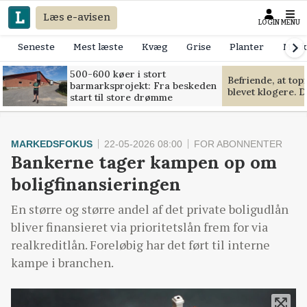
Læs e-avisen
LOGIN
MENU
Seneste
Mest læste
Kvæg
Grise
Planter
Mask
500-600 køer i stort
Befriende, at to
barmarksprojekt: Fra beskeden
blevet klogere. D
start til store drømme
MARKEDSFOKUS
22-05-2026 08:00
FOR ABONNENTER
Bankerne tager kampen op om
boligfinansieringen
En større og større andel af det private boligudlån
bliver finansieret via prioritetslån frem for via
realkreditlån. Foreløbig har det ført til interne
kampe i branchen.