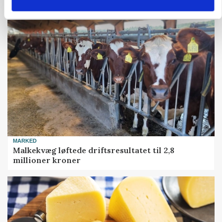
Gammel sæd kan redde truet race
MARKED
Malkekvæg løftede driftsresultatet til 2,8
millioner kroner