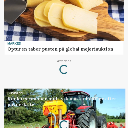
MARKED
Opturen taber pusten på global mejeriauktion
Annonce
Loading...
BUSINESS
Konkurs rammer midtjysk maskinhandler efter
navneskifte
Annonce
Loading...