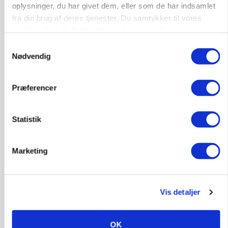
oplysninger, du har givet dem, eller som de har indsamlet
BUSINESS
fra din brug af deres tjenester. Du samtykker til vores
Grambogård får oksekød på menuen hos
cookies, hvis du fortsætter med at anvende vores
københavnsk restaurantkæde
hjemmeside.
Samtykkevalg
Nødvendig
Annonce
Loading...
Præferencer
Statistik
Marketing
Vis detaljer
GRISE
Engang eksportsucces – nu kulturhistorie:
OK