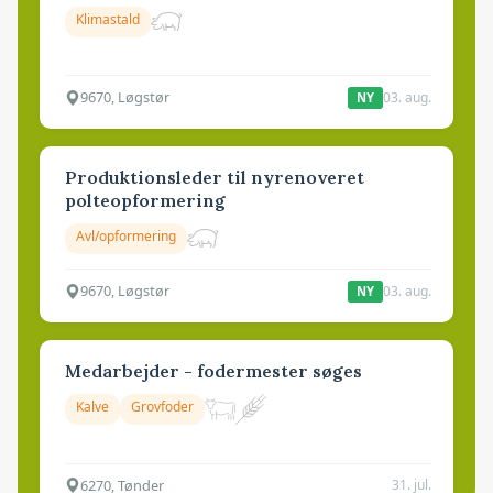
Klimastald
9670, Løgstør
03. aug.
NY
Produktionsleder til nyrenoveret
polteopformering
Avl/opformering
9670, Løgstør
03. aug.
NY
Medarbejder - fodermester søges
Kalve
Grovfoder
6270, Tønder
31. jul.