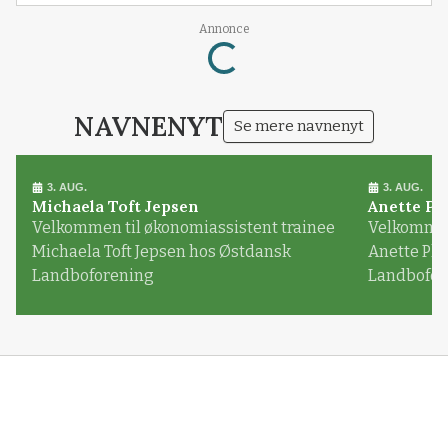
Annonce
Loading...
NAVNENYT
Se mere navnenyt
3. AUG.
3. AUG.
Michaela Toft Jepsen
Anette Pl
Velkommen til økonomiassistent trainee
Velkommen 
Michaela Toft Jepsen hos Østdansk
Anette Pl
Landboforening
Landbofor