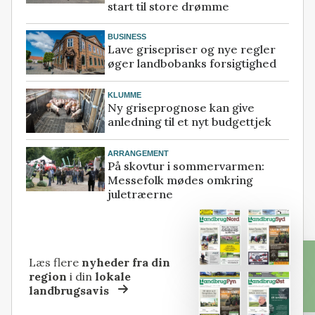
start til store drømme
BUSINESS
Lave grisepriser og nye regler
øger landbobanks forsigtighed
KLUMME
Ny griseprognose kan give
anledning til et nyt budgettjek
ARRANGEMENT
På skovtur i sommervarmen:
Messefolk mødes omkring
juletræerne
Læs flere
nyheder fra din
region
i din
lokale
landbrugsavis